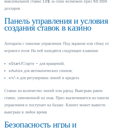
максимальной ставке 10$ за спин возможен приз 50 000
долларов.
Панель управления и условия
создания ставок в казино
Аппараты с панелью управления. Под экраном или сбоку от
игрового поля. На ней находятся следующие клавиши:
«Start/Старт» − для вращений;
«Auto» для автоматических спинов;
«+/-» для регулировки линий и кредита.
Ставки на количество линий или раунд. Выигрыш равен
ставке, умноженной на знак. Приз высвечивается на панели
управления и поступает на баланс. Клиент может вывести
выигрыш в любое время.
Безопасность игры и