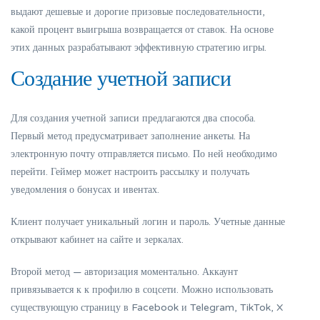
выдают дешевые и дорогие призовые последовательности,
какой процент выигрыша возвращается от ставок. На основе
этих данных разрабатывают эффективную стратегию игры.
Создание учетной записи
Для создания учетной записи предлагаются два способа.
Первый метод предусматривает заполнение анкеты. На
электронную почту отправляется письмо. По ней необходимо
перейти. Геймер может настроить рассылку и получать
уведомления о бонусах и ивентах.
Клиент получает уникальный логин и пароль. Учетные данные
открывают кабинет на сайте и зеркалах.
Второй метод — авторизация моментально. Аккаунт
привязывается к к профилю в соцсети. Можно использовать
существующую страницу в Facebook и Telegram, TikTok, X