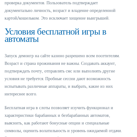
проверка документов. Пользователь подтверждает
документально личность, возраст и владение определенной
картой/кошельком. Это исключает хищение выигрышей.
Условия бесплатной игры в
автоматы
Запуск демоигр на сайте казино разрешено всем посетителям.
Возраст и страна проживания не важны. Создавать аккаунт,
подтверждать почту, отправлять смс или выполнять другие
условия не требуется. Пробные сессии дают возможность
испытывать различные аппараты, и выбрать, какие из них
интереснее всего.
Бесплатная игра в слоты позволяет изучить функционал и
характеристики барабанных и безбарабанных автоматов,
выяснить, как работают бонусные опции и специальные
символы, оценить волатильность и уровень ожидаемой отдачи.