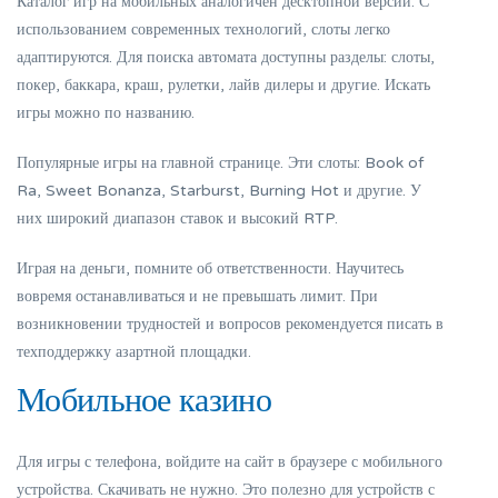
Каталог игр на мобильных аналогичен десктопной версии. С
использованием современных технологий, слоты легко
адаптируются. Для поиска автомата доступны разделы: слоты,
покер, баккара, краш, рулетки, лайв дилеры и другие. Искать
игры можно по названию.
Популярные игры на главной странице. Эти слоты: Book of
Ra, Sweet Bonanza, Starburst, Burning Hot и другие. У
них широкий диапазон ставок и высокий RTP.
Играя на деньги, помните об ответственности. Научитесь
вовремя останавливаться и не превышать лимит. При
возникновении трудностей и вопросов рекомендуется писать в
техподдержку азартной площадки.
Мобильное казино
Для игры с телефона, войдите на сайт в браузере с мобильного
устройства. Скачивать не нужно. Это полезно для устройств с