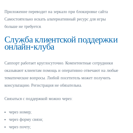
Приложение переводит на зеркало при блокировке сайта
Самостоятельно искать альтернативный ресурс для игры
больше не требуется.
Служба клиентской поддержки
онлайн-клуба
Саппорт работает круглосуточно. Компетентные сотрудники
оказывают клиентам помощь и оперативно отвечают на любые
тематические вопросы. Любой посетитель может получить
консультацию. Регистрация не обязательна.
Связаться с поддержкой можно через:
через номер;
через форму связи;
через почту;