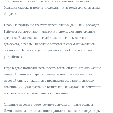
Эти данные помогают разработать стратегию для малых и
больших ставок, и понять, подходит ли автомат для отыгрыша
бонусов.
Пробные раунды не требуют персональных данных и расходов.
Геймеры остаются анонимными и используют виртуальные
средства. Если ставка не сработала, она списывается с
демосчета, а реальный баланс остается в своем изначальном
состоянии. Запускать демоигры можно на ПК и мобильных
устройствах.
Игра в демо подходит всем посетителям онлайн-казино казино
монро. Новички во время тренировочных сессий набирают
игровой опыт, знакомятся с правилами создания призовых
комбинаций, учат названия выигрышных карточных сочетаний
и учатся использовать панель управления.
Опытные игроки в демо-режиме запускают новые релизы.
Демо-спины дают возможность увидеть, как часто симуляторы