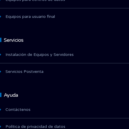
Equipos para usuario final
Servicios
Instalación de Equipos y Servidores
Servicios Postventa
Ayuda
Contáctenos
Política de privacidad de datos