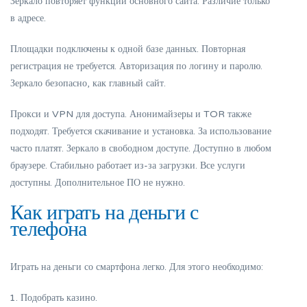
Зеркало повторяет функции основного сайта. Различие только
в адресе.
Площадки подключены к одной базе данных. Повторная
регистрация не требуется. Авторизация по логину и паролю.
Зеркало безопасно, как главный сайт.
Прокси и VPN для доступа. Анонимайзеры и TOR также
подходят. Требуется скачивание и установка. За использование
часто платят. Зеркало в свободном доступе. Доступно в любом
браузере. Стабильно работает из-за загрузки. Все услуги
доступны. Дополнительное ПО не нужно.
Как играть на деньги с
телефона
Играть на деньги со смартфона легко. Для этого необходимо:
Подобрать казино.