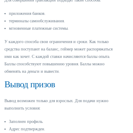
Для совершения транзакции подходят такие способы:
приложения банков.
терминалы самообслуживания.
мгновенные платежные системы.
У каждого способа свои ограничения и сроки. Как только
средства поступают на баланс, геймер может распоряжаться
ими как хочет. С каждой ставки начисляются баллы опыта.
Баллы способствуют повышению уровня. Баллы можно
обменять на деньги и вывести.
Вывод призов
Вывод возможен только для взрослых. Для подачи нужно
выполнить условия:
Заполнен профиль.
Адрес подтвержден.