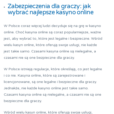
Zabezpieczenia dla graczy: jak
wybrać najlepsze kasyno online
W Polsce coraz więcej ludzi decyduje się na grę w kasyno
online. Choć kasyna online są coraz popularniejsze, ważne
jest, aby wybrać to, które jest legalne i bezpieczne. Wśród
wielu kasyn online, które oferują swoje usługi, nie każde
jest takie samo. Czasami kasyna online są nielegalne, a
czasami nie są one bezpieczne dla graczy.
W Polsce istnieją regulacje, które określają, co jest legalne
i co nie. Kasyna online, które są zarejestrowane i
licencjonowane, są one legalne i bezpieczne dla graczy.
Jednakże, nie każde kasyno online jest takie samo.
Czasami kasyna online są nielegalne, a czasami nie są one
bezpieczne dla graczy.
Wśród wielu kasyn online, które oferują swoje usługi,