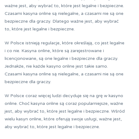
ważne jest, aby wybrać to, które jest legalne i bezpieczne.
Czasami kasyna online są nielegalne, a czasami nie są one
bezpieczne dla graczy. Dlatego ważne jest, aby wybrać
to, które jest legalne i bezpieczne.
W Polsce istnieją regulacje, które określają, co jest legalne
i co nie. Kasyna online, które są zarejestrowane i
licencjonowane, są one legalne i bezpieczne dla graczy.
Jednakże, nie każde kasyno online jest takie samo.
Czasami kasyna online są nielegalne, a czasami nie są one
bezpieczne dla graczy.
W Polsce coraz więcej ludzi decyduje się na grę w kasyno
online. Choć kasyna online są coraz popularniejsze, ważne
jest, aby wybrać to, które jest legalne i bezpieczne. Wśród
wielu kasyn online, które oferują swoje usługi, ważne jest,
aby wybrać to, które jest legalne i bezpieczne.