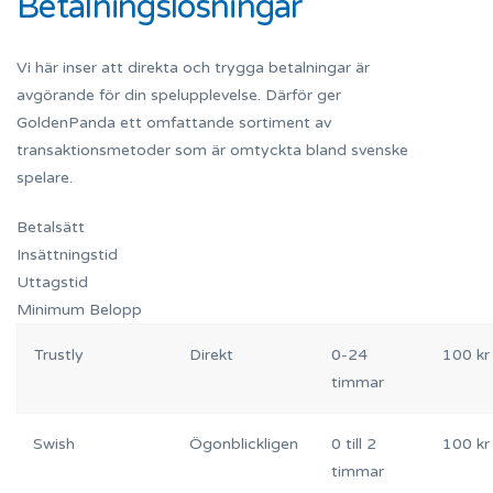
Betalningslösningar
Vi här inser att direkta och trygga betalningar är
avgörande för din spelupplevelse. Därför ger
GoldenPanda ett omfattande sortiment av
transaktionsmetoder som är omtyckta bland svenske
spelare.
Betalsätt
Insättningstid
Uttagstid
Minimum Belopp
Trustly
Direkt
0-24
100 kr
timmar
Swish
Ögonblickligen
0 till 2
100 kr
timmar