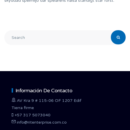
skyddad spelmiljö där spelarens hälsa ständigt står först.
Información De Contacto
AV Kra 9 # 115-06 OF 1207 Edif
Tierra firme
+57 317 5073040
info@ritenterprise.com.co