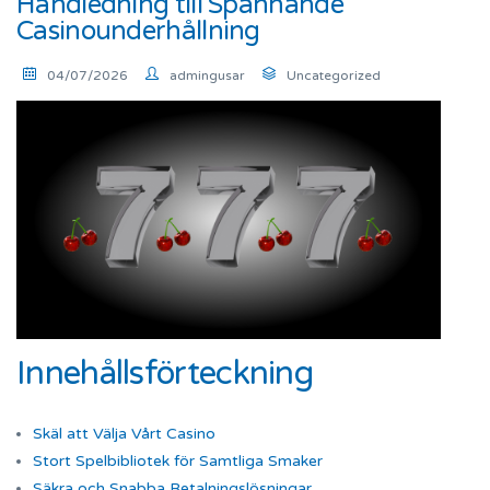
Handledning till Spännande
Casinounderhållning
04/07/2026
admingusar
Uncategorized
Innehållsförteckning
Skäl att Välja Vårt Casino
Stort Spelbibliotek för Samtliga Smaker
Säkra och Snabba Betalningslösningar