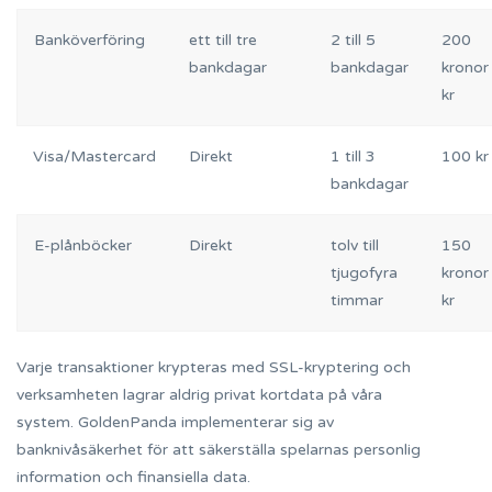
Banköverföring
ett till tre
2 till 5
200
bankdagar
bankdagar
kronor
kr
Visa/Mastercard
Direkt
1 till 3
100 kr
bankdagar
E-plånböcker
Direkt
tolv till
150
tjugofyra
kronor
timmar
kr
Varje transaktioner krypteras med SSL-kryptering och
verksamheten lagrar aldrig privat kortdata på våra
system. GoldenPanda implementerar sig av
banknivåsäkerhet för att säkerställa spelarnas personlig
information och finansiella data.