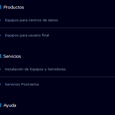
Productos
Equipos para centros de datos
Equipos para usuario final
Servicios
Instalación de Equipos y Servidores
Servicios Postventa
Ayuda