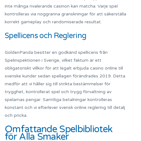
inte många rivalerande casinon kan matcha. Varje spel
kontrolleras via noggranna granskningar för att säkerställa
korrekt gameplay och randomiserade resultat.
Spellicens och Reglering
GoldenPanda besitter en godkänd spellicens från
Spelinspektionen i Sverige, vilket faktum är ett
obligatoriskt villkor för att legalt erbjuda casino online till
svenske kunder sedan spellagen förändrades 2019. Detta
medför att vi håller sig till strikta bestämmelser för
trygghet, kontrollerat spel och trygg förvaltning av
spelarnas pengar. Samtliga betalningar kontrolleras
konstant och vi efterlever svensk online reglering till detalj
och pricka.
Omfattande Spelbibliotek
för Alla Smaker