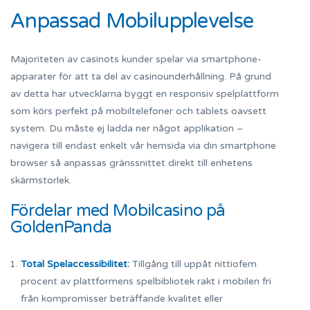
Anpassad Mobilupplevelse
Majoriteten av casinots kunder spelar via smartphone-
apparater för att ta del av casinounderhållning. På grund
av detta har utvecklarna byggt en responsiv spelplattform
som körs perfekt på mobiltelefoner och tablets oavsett
system. Du måste ej ladda ner något applikation –
navigera till endast enkelt vår hemsida via din smartphone
browser så anpassas gränssnittet direkt till enhetens
skärmstorlek.
Fördelar med Mobilcasino på
GoldenPanda
Total Spelaccessibilitet:
Tillgång till uppåt nittiofem
procent av plattformens spelbibliotek rakt i mobilen fri
från kompromisser beträffande kvalitet eller