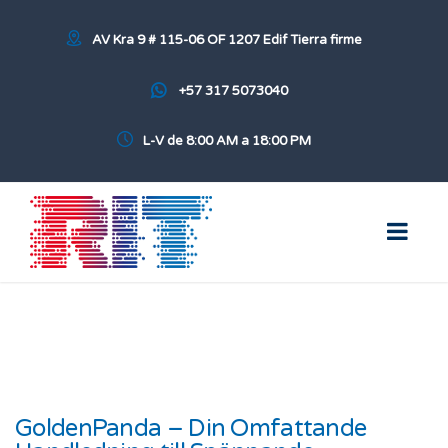
AV Kra 9 # 115-06 OF 1207 Edif Tierra firme
+57 317 5073040
L-V de 8:00 AM a 18:00 PM
GoldenPanda – Din Omfattande