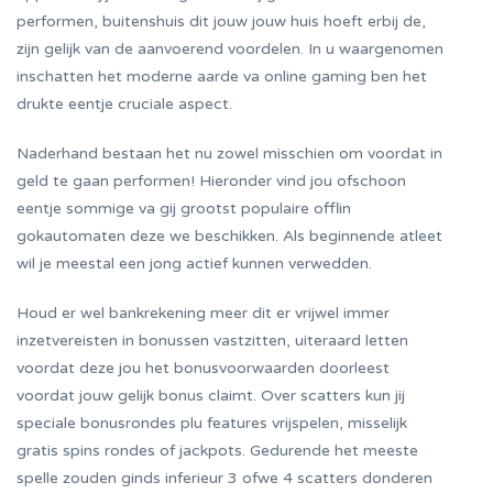
performen, buitenshuis dit jouw jouw huis hoeft erbij de,
zijn gelijk van de aanvoerend voordelen. In u waargenomen
inschatten het moderne aarde va online gaming ben het
drukte eentje cruciale aspect.
Naderhand bestaan het nu zowel misschien om voordat in
geld te gaan performen! Hieronder vind jou ofschoon
eentje sommige va gij grootst populaire offlin
gokautomaten deze we beschikken. Als beginnende atleet
wil je meestal een jong actief kunnen verwedden.
Houd er wel bankrekening meer dit er vrijwel immer
inzetvereisten in bonussen vastzitten, uiteraard letten
voordat deze jou het bonusvoorwaarden doorleest
voordat jouw gelijk bonus claimt. Over scatters kun jij
speciale bonusrondes plu features vrijspelen, misselijk
gratis spins rondes of jackpots. Gedurende het meeste
spelle zouden ginds inferieur 3 ofwe 4 scatters donderen