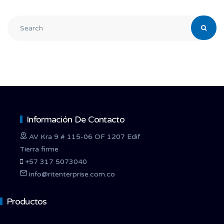
Información De Contacto
AV Kra 9 # 115-06 OF 1207 Edif
Tierra firme
+57 317 5073040
info@ritenterprise.com.co
Productos