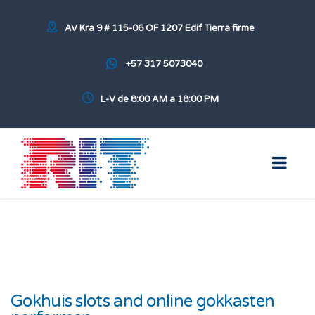
AV Kra 9 # 115-06 OF 1207 Edif Tierra firme
+57 317 5073040
L-V de 8:00 AM a 18:00 PM
Gokhuis slots and online gokkasten