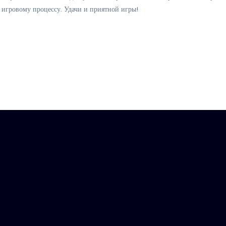
 игровому процессу. Удачи и приятной игры!