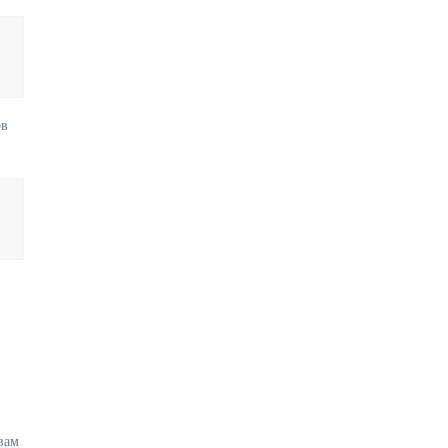
ов
вам