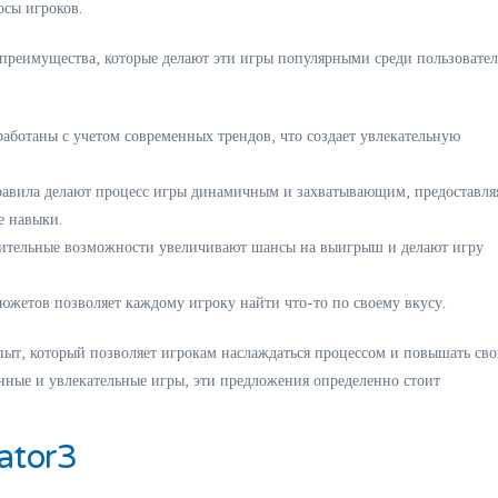
осы игроков.
преимущества, которые делают эти игры популярными среди пользовател
аботаны с учетом современных трендов, что создает увлекательную
вила делают процесс игры динамичным и захватывающим, предоставля
е навыки.
ительные возможности увеличивают шансы на выигрыш и делают игру
жетов позволяет каждому игроку найти что-то по своему вкусу.
пыт, который позволяет игрокам наслаждаться процессом и повышать св
нные и увлекательные игры, эти предложения определенно стоит
ator3