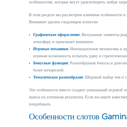
особенностям, которые могут удовлетворить любые запр
В этом разделе мы рассмотрим ключевые особенности и 
Внимание уделим следующим аспектам:
Графическое оформление:
Визуальные элементы разр
атмосферу и привлекает внимание.
Игровые механики:
Инновационные механизмы и пра
игрокам возможность испытать удачу и стратегически
Бонусные функции:
Разнообразные бонусы и дополн
более интересной.
Тематическое разнообразие:
Широкий выбор тем и сю
Эти особенности вместе создают уникальный игровой о
шансы на успешные результаты. Если вы ищете качестве
попробовать.
Особенности слотов Gamin