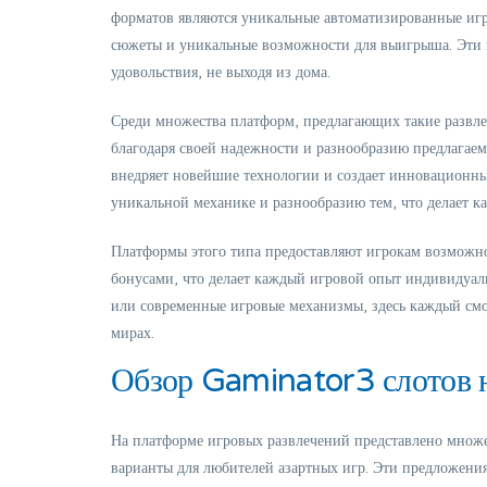
форматов являются уникальные автоматизированные иг
сюжеты и уникальные возможности для выигрыша. Эти и
удовольствия, не выходя из дома.
Среди множества платформ, предлагающих такие развле
благодаря своей надежности и разнообразию предлагаемы
внедряет новейшие технологии и создает инновационны
уникальной механике и разнообразию тем, что делает 
Платформы этого типа предоставляют игрокам возможн
бонусами, что делает каждый игровой опыт индивидуаль
или современные игровые механизмы, здесь каждый смо
мирах.
Обзор Gaminator3 слотов н
На платформе игровых развлечений представлено множе
варианты для любителей азартных игр. Эти предложени