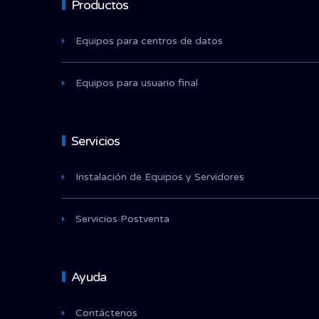
Productos
Equipos para centros de datos
Equipos para usuario final
Servicios
Instalación de Equipos y Servidores
Servicios Postventa
Ayuda
Contáctenos