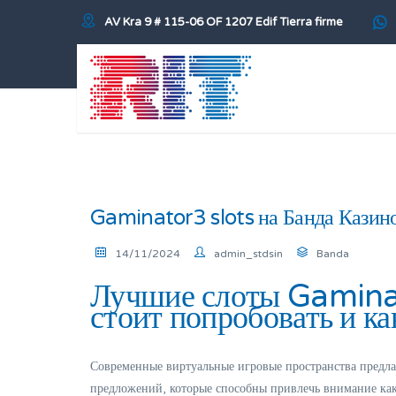
AV Kra 9 # 115-06 OF 1207 Edif Tierra firme
Gaminator3 slots на Банда Казин
14/11/2024
admin_stdsin
Banda
Лучшие слоты Gaminat
стоит попробовать и ка
Современные виртуальные игровые пространства предла
предложений, которые способны привлечь внимание как