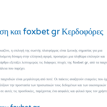
ση και foxbet gr Κερδοφόρες
καζίνο, η επιλογή της σωστής πλατφόρμας είναι ζωτικής σημασίας για μια
αδυόμενη δύναμη στην ελληνική αγορά, προσφέρει μια πληθώρα επιλογών και
άρθρο εξετάζει λεπτομερώς τις διάφορες πτυχές της foxbet gr, από τα παιχν
άλεια που παρέχει.
παιχνιδιών είναι μεγαλύτερη από ποτέ. Οι παίκτες αναζητούν εταιρείες που όχ
αλίζουν την προστασία των προσωπικών τους δεδομένων και των οικονομικών
σε αυτές τις προσδοκίες, παρέχοντας ένα ασφαλές και φιλικό προς τον χρήστ