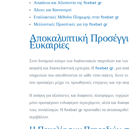
Ασφάλεια και Αξιοπιστία της foxbet gr
Άδειες και Κανονισμοί
Εναλλακτικές Μέθοδοι Πληρωμής στην foxbet gr
Μελλοντικές Προοπτικές για την foxbet gr
Αποκαλυπτική Προσέγγι
Ευκαιρίες
Στον δυναμικό κόσμο των διαδικτυακών παιχνιδιών και των 
ασφαλή και διασκεδαστική εμπειρία. Η
foxbet gr
, μια αν
υπηρεσιών που απευθύνονται σε κάθε τύπο παίκτη. Αυτό το 
που προσφέρει μέχρι τις προωθητικές ενέργειες και την ασφ
Η ανάγκη για αξιόπιστες και διαφανείς πλατφόρμες τυχερών 
μόνο προσφέρουν ενδιαφέρον περιεχόμενο, αλλά και διασφ
τους συναλλαγών. Η foxbet gr προσπαθεί να ανταποκριθεί 
περιβάλλον.