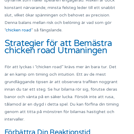
dynamik som håller spelaren engagerad. Risken är dock
konstant närvarande; minsta felsteg leder till ett snabbt
slut, vilket ökar spänningen och behovet av precision.
Denna balans mellan risk och belöning är vad som gör
“
chicken road
” så fängslande.
Strategier för att Bemästra
chicken road Utmaningen
För att lyckas i “chicken road” krävs mer än bara tur. Det
är en kamp om timing och intuition. Ett av de mest
grundläggande tipsen är att observera trafiken noggrant
innan du tar ett steg. Se hur bilarna rör sig, förutse deras
banor och vänta på en säker lucka. Försök inte att rusa,
tålamod är en dygd i detta spel. Du kan förfina din timing
genom att titta på mönstren för bilarnas hastighet och
intervaller.
Förbättra Din Reaktionstid