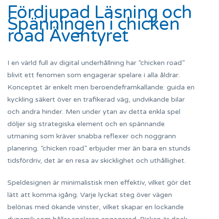
Fördjupad Läsning och
Spänningen i chicken
road Äventyret
I en värld full av digital underhållning har “chicken road”
blivit ett fenomen som engagerar spelare i alla åldrar.
Konceptet är enkelt men beroendeframkallande: guida en
kyckling säkert över en trafikerad väg, undvikande bilar
och andra hinder. Men under ytan av detta enkla spel
döljer sig strategiska element och en spännande
utmaning som kräver snabba reflexer och noggrann
planering. “chicken road” erbjuder mer än bara en stunds
tidsfördriv, det är en resa av skicklighet och uthållighet.
Speldesignen är minimalistisk men effektiv, vilket gör det
lätt att komma igång. Varje lyckat steg över vägen
belönas med ökande vinster, vilket skapar en lockande