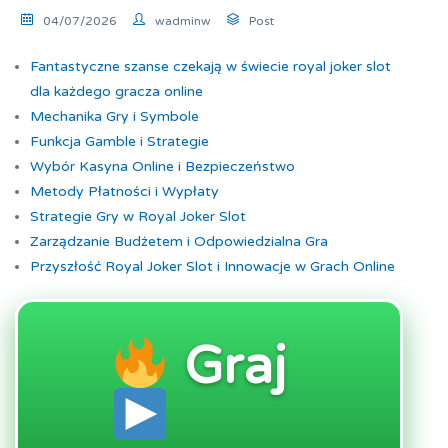
04/07/2026
wadminw
Post
Fantastyczne szanse czekają w świecie royal joker slot
dla każdego gracza online
Mechanika Gry i Symbole
Funkcja Gamble i Strategie
Wybór Kasyna Online i Bezpieczeństwo
Metody Płatności i Wypłaty
Strategie Gry w Royal Joker Slot
Zarządzanie Budżetem i Odpowiedzialna Gra
Przyszłość Royal Joker Slot i Innowacje w Grach Online
Graj