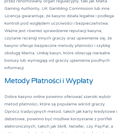
przez renomowany organ regulacyjny, taki jak Malta
Gaming Authority, UK Gambling Commission lub inne.
Licencja gwarantuje, że kasyno działa legalnie i podlega
kontroli pod względem uczciwości i bezpieczeństwa.
Ważne jest również sprawdzenie reputacji kasyna,
czytanie recenzji innych graczy oraz upewnienie się, że
kasyno oferuje bezpieczne metody płatności i szybką
obsługę klienta. Unikaj kasyn, które obiecują nierealne
bonusy lub wymagają od graczy ujawnienia poufnych
informacji.
Metody Płatności i Wypłaty
Dobre kasyno online powinno oferować szeroki wybór
metod płatności, które są popularne wśród graczy.
Oprócz tradycyjnych metod, takich jak karty kredytowe i
debetowe, powinno być możliwe korzystanie z portfeli
elektronicznych, takich jak Skrill, Neteller, czy PayPal, a