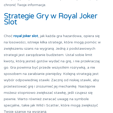
chronić Twoje informacje.
Strategie Gry w Royal Joker
Slot
Choć
royal joker slot
, jak każda gra hazardowa, opiera się
na losowości, istnieje kilka strategii, które mogą pomóc w
zwiększeniu szans na wygraną. Jedną z podstawowych
strategii jest zarządzanie budżetem. Ustal sobie limit
kwoty, którą jesteś gotów wydać na grę, i nie przekraczaj
go. Gra powinna być przede wszystkim rozrywką, a nie
sposobem na zarabianie pieniędzy. Kolejną strategią jest
wybór odpowiedniej stawki. Zacznij od niskiej stawki, aby
przetestować grę i zrozumieć jej mechanikę. Następnie
możesz stopniowo zwiększać stawkę, jeśli czujesz się
pewnie. Warto również zwracać uwagę na symbole
specjalne, takie jak Wild i Scatter, które mogą zwiększyć
Twoje szanse na wygraną.