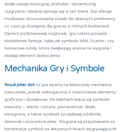
dzięki swojej intuicyjnej obsłudze i dynamicznej
rozgrywce, idealnie wpisuje się w ten trend. Gra oferuje
możliwość dostosowania stawki do własnych preferencji,
co czyni ją dostępną dla graczy o różnych budżetach.
Oprócz podstawowej rozgrywki, gra często posiada
dodatkowe funkcje, takie jak symbole Wild, Scatter, czy
bonusowe rundy, które zwiększają szanse na wygraną i
dodają element zaskoczenia.
Mechanika Gry i Symbole
Royal joker slot
to gra oparta na klasycznej mechanice
owocówek, jednak wzbogacona o nowoczesne elementy
graficzne i dźwiękowe. Na bębnach kręcą się symbole
owoców – wiśnie, cytryny, pomarańcze, śliwki,
winogrona, a także symbole szczęśliwej siódemki,
dzwonek i oczywiście joker. Wygrane są przyznawane za
kombinacje symboli na aktywnych liniach wygrywających.