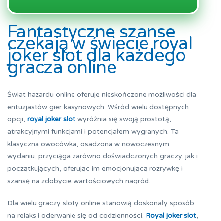
Fantastyczne szanse
czekają w świecie royal
joker slot dla każdego
gracza online
Świat hazardu online oferuje nieskończone możliwości dla
entuzjastów gier kasynowych. Wśród wielu dostępnych
opcji,
royal joker slot
wyróżnia się swoją prostotą,
atrakcyjnymi funkcjami i potencjałem wygranych. Ta
klasyczna owocówka, osadzona w nowoczesnym
wydaniu, przyciąga zarówno doświadczonych graczy, jak i
początkujących, oferując im emocjonującą rozrywkę i
szansę na zdobycie wartościowych nagród.
Dla wielu graczy sloty online stanowią doskonały sposób
na relaks i oderwanie się od codzienności.
Royal joker slot
,