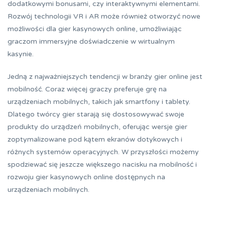
dodatkowymi bonusami, czy interaktywnymi elementami.
Rozwój technologii VR i AR może również otworzyć nowe
możliwości dla gier kasynowych online, umożliwiając
graczom immersyjne doświadczenie w wirtualnym
kasynie.
Jedną z najważniejszych tendencji w branży gier online jest
mobilność. Coraz więcej graczy preferuje grę na
urządzeniach mobilnych, takich jak smartfony i tablety.
Dlatego twórcy gier starają się dostosowywać swoje
produkty do urządzeń mobilnych, oferując wersje gier
zoptymalizowane pod kątem ekranów dotykowych i
różnych systemów operacyjnych. W przyszłości możemy
spodziewać się jeszcze większego nacisku na mobilność i
rozwoju gier kasynowych online dostępnych na
urządzeniach mobilnych.