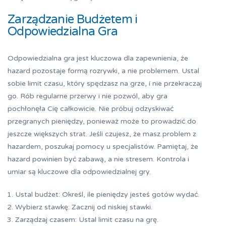
Zarządzanie Budżetem i
Odpowiedzialna Gra
Odpowiedzialna gra jest kluczowa dla zapewnienia, że
hazard pozostaje formą rozrywki, a nie problemem. Ustal
sobie limit czasu, który spędzasz na grze, i nie przekraczaj
go. Rób regularne przerwy i nie pozwól, aby gra
pochłonęła Cię całkowicie. Nie próbuj odzyskiwać
przegranych pieniędzy, ponieważ może to prowadzić do
jeszcze większych strat. Jeśli czujesz, że masz problem z
hazardem, poszukaj pomocy u specjalistów. Pamiętaj, że
hazard powinien być zabawą, a nie stresem. Kontrola i
umiar są kluczowe dla odpowiedzialnej gry.
Ustal budżet: Określ, ile pieniędzy jesteś gotów wydać.
Wybierz stawkę: Zacznij od niskiej stawki.
Zarządzaj czasem: Ustal limit czasu na grę.