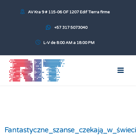
AV Kra 9 # 115-06 OF 1207 Edif Tierra firme
+57 317 5073040
L-V de 8:00 AM a 18:00 PM
Fantastyczne_szanse_czekają_w_świeci