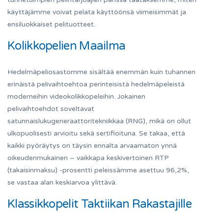
käyttäjämme voivat pelata käyttöönsä viimeisimmät ja
ensiluokkaiset pelituotteet.
Kolikkopelien Maailma
Hedelmäpeliosastomme sisältää enemmän kuin tuhannen
erinäistä pelivaihtoehtoa perinteisistä hedelmäpeleistä
moderneihin videokolikkopeleihin. Jokainen
pelivaihtoehdot soveltavat
satunnaislukugeneraattoritekniikkaa (RNG), mikä on ollut
ulkopuolisesti arvioitu sekä sertifioituna. Se takaa, että
kaikki pyöräytys on täysin ennalta arvaamaton ynnä
oikeudenmukainen – vaikkapa keskivertoinen RTP
(takaisinmaksu) -prosentti peleissämme asettuu 96,2%,
se vastaa alan keskiarvoa ylittävä.
Klassikkopelit Taktiikan Rakastajille