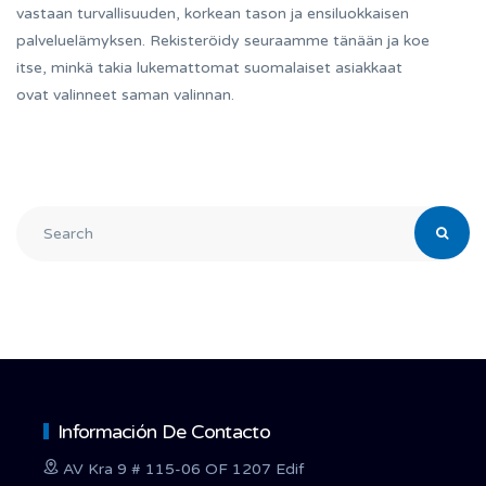
vastaan turvallisuuden, korkean tason ja ensiluokkaisen
palveluelämyksen. Rekisteröidy seuraamme tänään ja koe
itse, minkä takia lukemattomat suomalaiset asiakkaat
ovat valinneet saman valinnan.
Información De Contacto
AV Kra 9 # 115-06 OF 1207 Edif