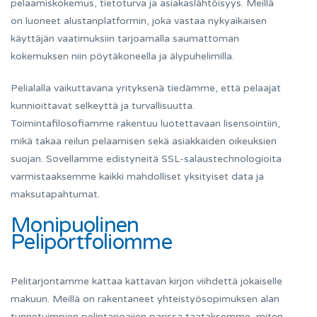
pelaamiskokemus, tietoturva ja asiakaslähtöisyys. Meillä
on luoneet alustanplatformin, joka vastaa nykyaikaisen
käyttäjän vaatimuksiin tarjoamalla saumattoman
kokemuksen niin pöytäkoneella ja älypuhelimilla.
Pelialalla vaikuttavana yrityksenä tiedämme, että pelaajat
kunnioittavat selkeyttä ja turvallisuutta.
Toimintafilosofiamme rakentuu luotettavaan lisensointiin,
mikä takaa reilun pelaamisen sekä asiakkaiden oikeuksien
suojan. Sovellamme edistyneitä SSL-salaustechnologioita
varmistaaksemme kaikki mahdolliset yksityiset data ja
maksutapahtumat.
Monipuolinen
Peliportfoliomme
Pelitarjontamme kattaa kattavan kirjon viihdettä jokaiselle
makuun. Meillä on rakentaneet yhteistyösopimuksen alan
tunnetuimpien pelintarjoajien parissa taataksemme, miten