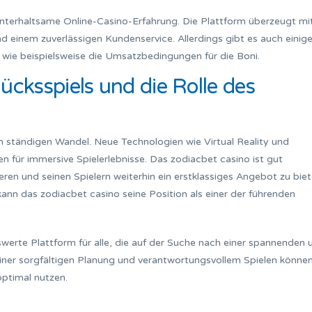
nterhaltsame Online-Casino-Erfahrung. Die Plattform überzeugt mi
nd einem zuverlässigen Kundenservice. Allerdings gibt es auch einig
 wie beispielsweise die Umsatzbedingungen für die Boni.
ücksspiels und die Rolle des
em ständigen Wandel. Neue Technologien wie Virtual Reality und
 für immersive Spielerlebnisse. Das zodiacbet casino ist gut
eren und seinen Spielern weiterhin ein erstklassiges Angebot zu biet
ann das zodiacbet casino seine Position als einer der führenden
werte Plattform für alle, die auf der Suche nach einer spannenden 
einer sorgfältigen Planung und verantwortungsvollem Spielen könne
optimal nutzen.