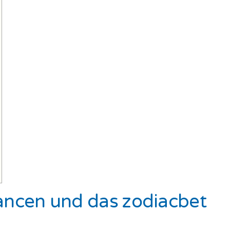
ncen und das zodiacbet