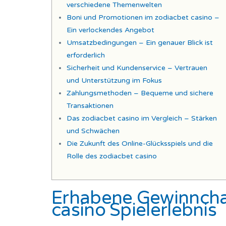
verschiedene Themenwelten
Boni und Promotionen im zodiacbet casino –
Ein verlockendes Angebot
Umsatzbedingungen – Ein genauer Blick ist
erforderlich
Sicherheit und Kundenservice – Vertrauen
und Unterstützung im Fokus
Zahlungsmethoden – Bequeme und sichere
Transaktionen
Das zodiacbet casino im Vergleich – Stärken
und Schwächen
Die Zukunft des Online-Glücksspiels und die
Rolle des zodiacbet casino
Erhabene Gewinncha
casino Spielerlebnis