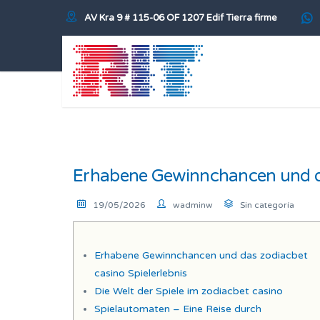
AV Kra 9 # 115-06 OF 1207 Edif Tierra firme
Erhabene Gewinnchancen und das
19/05/2026
wadminw
Sin categoría
Erhabene Gewinnchancen und das zodiacbet
casino Spielerlebnis
Die Welt der Spiele im zodiacbet casino
Spielautomaten – Eine Reise durch