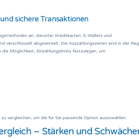
nd sichere Transaktionen
ungsmethoden an, darunter Kreditkarten, E-Wallets und
d verschlüsselt abgewickelt. Die Auszahlungszeiten sind in der Reg
ch die Möglichkeit, Einzahlungslimits festzulegen, um
zu vergleichen, um die für Sie passende Option auszuwählen.
Vergleich – Stärken und Schwäche