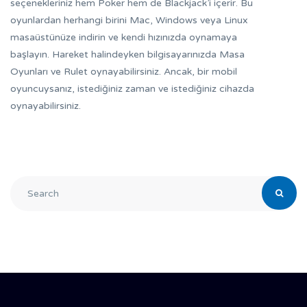
seçenekleriniz hem Poker hem de Blackjack’i içerir. Bu
oyunlardan herhangi birini Mac, Windows veya Linux
masaüstünüze indirin ve kendi hızınızda oynamaya
başlayın. Hareket halindeyken bilgisayarınızda Masa
Oyunları ve Rulet oynayabilirsiniz. Ancak, bir mobil
oyuncuysanız, istediğiniz zaman ve istediğiniz cihazda
oynayabilirsiniz.