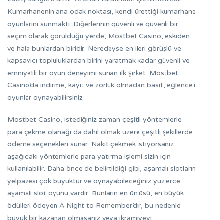
Kumarhanenin ana odak noktası, kendi ürettiği kumarhane
oyunlarını sunmaktı. Diğerlerinin güvenli ve güvenli bir
seçim olarak görüldüğü yerde, Mostbet Casino, eskiden
ve hala bunlardan biridir. Neredeyse en ileri görüşlü ve
kapsayıcı topluluklardan birini yaratmak kadar güvenli ve
emniyetli bir oyun deneyimi sunan ilk şirket. Mostbet
Casino’da indirme, kayıt ve zorluk olmadan basit, eğlenceli
oyunlar oynayabilirsiniz.
Mostbet Casino, istediğiniz zaman çeşitli yöntemlerle
para çekme olanağı da dahil olmak üzere çeşitli şekillerde
ödeme seçenekleri sunar. Nakit çekmek istiyorsanız,
aşağıdaki yöntemlerle para yatırma işlemi sizin için
kullanılabilir. Daha önce de belirtildiği gibi, aşamalı slotların
yelpazesi çok büyüktür ve oynayabileceğiniz yüzlerce
aşamalı slot oyunu vardır. Bunların en ünlüsü, en büyük
ödülleri ödeyen A Night to Remember’dır, bu nedenle
büyük bir kazanan olmasanız veya ikramiyeyi