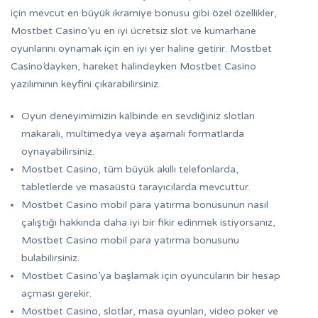
için mevcut en büyük ikramiye bonusu gibi özel özellikler,
Mostbet Casino’yu en iyi ücretsiz slot ve kumarhane
oyunlarını oynamak için en iyi yer haline getirir. Mostbet
Casino’dayken, hareket halindeyken Mostbet Casino
yazılımının keyfini çıkarabilirsiniz.
Oyun deneyimimizin kalbinde en sevdiğiniz slotları
makaralı, multimedya veya aşamalı formatlarda
oynayabilirsiniz.
Mostbet Casino, tüm büyük akıllı telefonlarda,
tabletlerde ve masaüstü tarayıcılarda mevcuttur.
Mostbet Casino mobil para yatırma bonusunun nasıl
çalıştığı hakkında daha iyi bir fikir edinmek istiyorsanız,
Mostbet Casino mobil para yatırma bonusunu
bulabilirsiniz.
Mostbet Casino’ya başlamak için oyuncuların bir hesap
açması gerekir.
Mostbet Casino, slotlar, masa oyunları, video poker ve