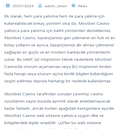
20/07/2024
admin_stdsin
News
Ek olarak, hem para yatırma hem de para çekme için
kullanılabilecek birkaç yöntem olsa da, Mostbet Casino
yalnızca para yatırma için belirli yöntemleri desteklemez.
Mostbet Casino, kazançlarınızı geri çekmenin en hızlı ve en
kolay yollarını ve ayrıca, kazançlarınızı alır almaz çekmenizi
sağlayan en güçlü ve en modern bankacılık yöntemlerini
sunar. Bu teklif, (a) müşterinin teknik nedenlerle Mostbet
Casino’da oturum açamaması veya (b) müşterinin birden
fazla hesap veya oturum açma kimlik bilgileri kullandığının
tespit edilmesi dışında herhangi bir nedenle kullanılamaz.
Mostbet Casino tarafından sunulan çevrimiçi casino
oyunlarının sayısı burada ayrıntılı olarak anlatılamayacak
kadar fazladır, ancak bunları aşağıdaki kategorilere ayırdık:
Mostbet Casino web sitesine yalnızca uygun ülke ve
bölgelerdeki kişiler erişebilir. Lütfen bu web sitesine