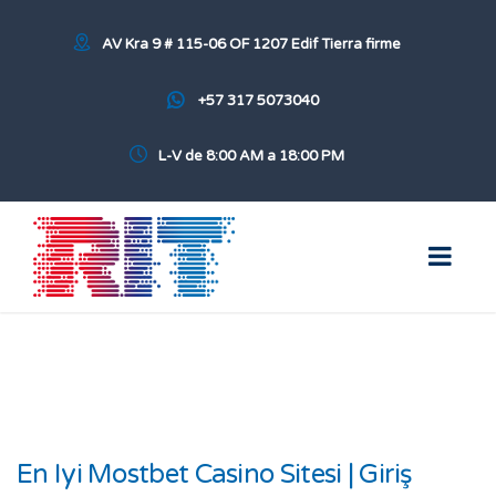
AV Kra 9 # 115-06 OF 1207 Edif Tierra firme
+57 317 5073040
L-V de 8:00 AM a 18:00 PM
En Iyi Mostbet Casino Sitesi | Giriş