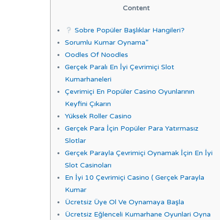
Content
Sobre Popüler Başlıklar Hangileri?
Sorumlu Kumar Oynama”
Oodles Of Noodles
Gerçek Paralı En İyi Çevrimiçi Slot
Kumarhaneleri
Çevrimiçi En Popüler Casino Oyunlarının
Keyfini Çıkarın
Yüksek Roller Casino
Gerçek Para İçin Popüler Para Yatırmasız
Slotlar
Gerçek Parayla Çevrimiçi Oynamak İçin En İyi
Slot Casinoları
En İyi 10 Çevrimiçi Casino ( Gerçek Parayla
Kumar
Ücretsiz Üye Ol Ve Oynamaya Başla
Ücretsiz Eğlenceli Kumarhane Oyunlari Oyna