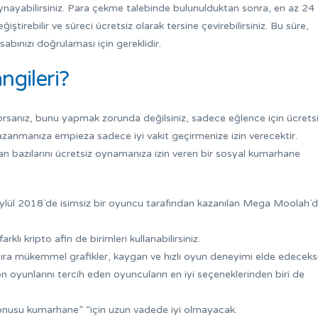
ynayabilirsiniz. Para çekme talebinde bulunulduktan sonra, en az 24
iştirebilir ve süreci ücretsiz olarak tersine çevirebilirsiniz. Bu süre,
abınızı doğrulaması için gereklidir.
ngileri?
rsanız, bunu yapmak zorunda değilsiniz, sadece eğlence için ücrets
anmanıza empieza sadece iyi vakit geçirmenize izin verecektir.
 bazılarını ücretsiz oynamanıza izin veren bir sosyal kumarhane
Eylül 2018`de isimsiz bir oyuncu tarafından kazanılan Mega Moolah`
lı kripto afin de birimleri kullanabilirsiniz.
sıra mükemmel grafikler, kaygan ve hızlı oyun deneyimi elde edeceksi
oyunlarını tercih eden oyuncuların en iyi seçeneklerinden biri de
onusu kumarhane” “için uzun vadede iyi olmayacak.