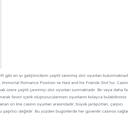
i en iyi geliştiricilerin çeşitli tanınmış slot oyunları bulunmaktadı
, Immortal Romance Position ve Ned and his Friends Slot’tur. Casin
k üzere çeşitli çevrimiçi slot oyunları sunmaktadır. Bir veya daha fa
arak favori içerik oluşturucularınızın oyunlarını kolayca bulabilirsiniz.
an on line casino oyunları arasındadır; büyük jackpotları, çarpıcı
u şaşırtıcı değildir. Bu yüzden bugünlerde her güvenilir casinos sağl