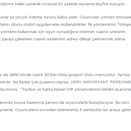
döndürme hakkı sunarak ücretsiz bir şekilde oynama keyfini sunuyor.
unar ve birçok ödeme türünü kabul eder. Oyuncular cömert bonusla
anıcı dostu mobil uygulamaları kullanabilirler. İlk yöntemimiz Türkiye
 yöntemi kullanmak için oyun oynadığınız internet casino sitesinin
nız parayı çekerken casino sitelerinin adresi dikkat çekmemek adına
ar da dahil olmak üzere 90’dan fazla jackpot slotu mevcuttur. Ayrıca,
ı vardır. Ne kadar çok puanınız olursa, VERY IMPORTANT PERSONE
 bonus,” “hediye ve hatta kişisel VIP yöneticilerinin kilidini açarsınız
yanında bonus kazanma şansını da oyuncularla buluşturuyor. Bu slot
ynarlar. Oyuncuların önceden belirlenmiş 3 sembolün bir araya gele