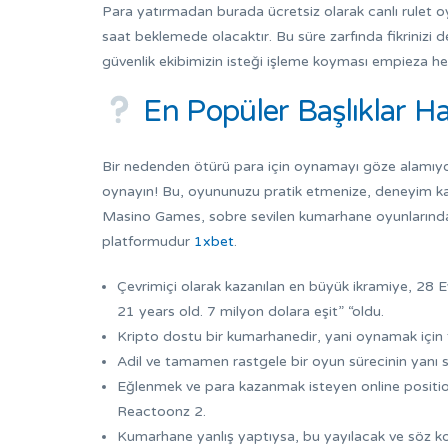
Para yatırmadan burada ücretsiz olarak canlı rulet o
saat beklemede olacaktır. Bu süre zarfında fikrinizi değ
güvenlik ekibimizin isteği işleme koyması empieza hes
En Popüler Başlıklar Ha
Bir nedenden ötürü para için oynamayı göze alamıyo
oynayın! Bu, oyununuzu pratik etmenize, deneyim kaz
Masino Games, sobre sevilen kumarhane oyunlarından
platformudur
1xbet
.
Çevrimiçi olarak kazanılan en büyük ikramiye, 28 
21 years old. 7 milyon dolara eşit” “oldu.
Kripto dostu bir kumarhanedir, yani oynamak için fark
Adil ve tamamen rastgele bir oyun sürecinin yanı 
Eğlenmek ve para kazanmak isteyen online position 
Reactoonz 2.
Kumarhane yanlış yaptıysa, bu yayılacak ve söz k