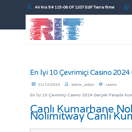
AV Kra 9 # 115-06 OF 1207 Edif Tierra firme
En İyi 10 Çevrimiçi Casino 202
01/12/2024
admin_stdsin
casino
En İyi 10 Çevrimiçi Casino 2024 Gerçek Parayla Ku
Canlı Kumarhane Nol
Nolimitway Canlı K