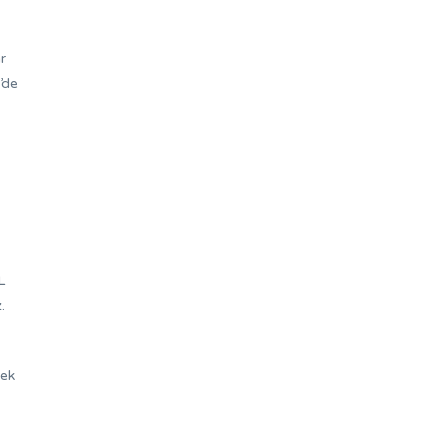
r
’de
L
.
rek