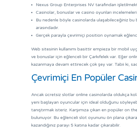
Nexus Group Enterprises NV tarafından işletilmekte
Casinolar, bonuslar ve casino oyunları incelemeler
Bu nedenle böyle casinolarda ulaşabileceğiniz bu 
arasındadır.
Gerçek parayla çevrimiçi position oynamak eğlenceli o
Web sitesinin kullanımı basittir empieza bir mobil uyg
ve bonuslar için eğlenceli bir Çarkıfelek var. Eğer on
kazanmaya devam ettirecek çok şey var. Tabii ki, sad
Çevrimiçi En Popüler Casi
Ancak ücretsiz slotlar online casinolarda oldukça kol
yeni başlayan oyuncular için ideal olduğunu söyleyebili
tanıştırmak isteriz. Karşımıza çıkan en popüler on 
bulunuyor. Bu eğlenceli slot oyununu ön plana çıkaran
kazandığınız parayı 5 katına kadar çıkarabilir.