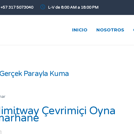
+57 317 5073040
L-V de 8:00 AM a 18:00 PM
INICIO
NOSOTROS
4 Gerçek Parayla Kuma
mar
imitway Çevrimiçi Oyna
umarhane