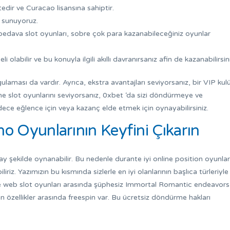
dir ve Curacao lisansına sahiptir.
i sunuyoruz.
bedava slot oyunları, sobre çok para kazanabileceğiniz oyunlar
labilir ve bu konuyla ilgili akıllı davranırsanız afin de kazanabilirsini
ulaması da vardır. Ayrıca, ekstra avantajları seviyorsanız, bir VIP kul
line slot oyunlarını seviyorsanız, 0xbet ‘da sizi döndürmeye ve
ece eğlence için veya kazanç elde etmek için oynayabilirsiniz.
no Oyunlarının Keyfini Çıkarın
ay şekilde oynanabilir. Bu nedenle durante iyi online position oyunlar
riz. Yazımızın bu kısmında sizlerle en iyi olanlarının başlıca türleriyle
the web slot oyunları arasında şüphesiz Immortal Romantic endeavors
 özellikler arasında freespin var. Bu ücretsiz döndürme hakları