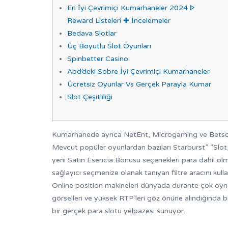
En İyi Çevrimiçi Kumarhaneler 2024 ᐈ
Reward Listeleri ✚ İncelemeler
Bedava Slotlar
Üç Boyutlu Slot Oyunları
Spinbetter Casino
Abd’deki Sobre İyi Çevrimiçi Kumarhaneler
Ücretsiz Oyunlar Vs Gerçek Parayla Kumar
Slot Çeşitliliği
Kumarhanede ayrıca NetEnt, Microgaming ve Betsoft gib
Mevcut popüler oyunlardan bazıları Starburst” “Slot
yeni Satın Esencia Bonusu seçenekleri para dahil olma
sağlayıcı seçmenize olanak tanıyan filtre aracını kullan
Online position makineleri dünyada durante çok oynan
görselleri ve yüksek RTP’leri göz önüne alındığında b
bir gerçek para slotu yelpazesi sunuyor.