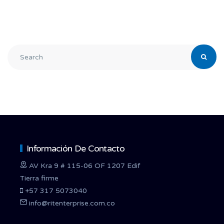
Información De Contacto
AV Kra 9 # 115-06 OF 1207 Edif
Tierra firme
+57 317 5073040
info@ritenterprise.com.co