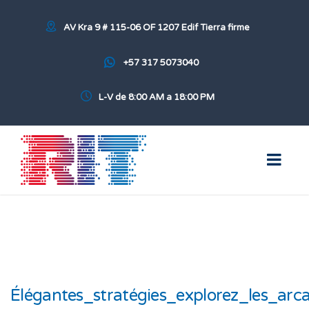
AV Kra 9 # 115-06 OF 1207 Edif Tierra firme
+57 317 5073040
L-V de 8:00 AM a 18:00 PM
Élégantes_stratégies_explorez_les_ar