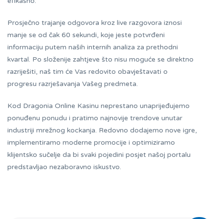
efikasno.
Prosječno trajanje odgovora kroz live razgovora iznosi
manje se od čak 60 sekundi, koje jeste potvrđeni
informaciju putem naših internih analiza za prethodni
kvartal. Po složenije zahtjeve što nisu moguće se direktno
razriješiti, naš tim će Vas redovito obavještavati o
progresu razrješavanja Vašeg predmeta.
Kod Dragonia Online Kasinu neprestano unaprijeđujemo
ponuđenu ponudu i pratimo najnovije trendove unutar
industriji mrežnog kockanja. Redovno dodajemo nove igre,
implementiramo moderne promocije i optimiziramo
klijentsko sučelje da bi svaki pojedini posjet našoj portalu
predstavljao nezaboravno iskustvo.