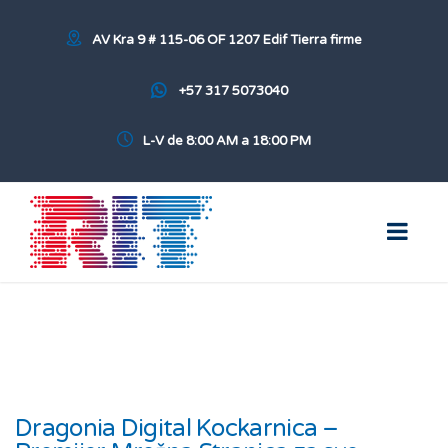
AV Kra 9 # 115-06 OF 1207 Edif Tierra firme
+57 317 5073040
L-V de 8:00 AM a 18:00 PM
Dragonia Digital Kockarnica –