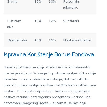
Zlatna
10%
10%
Personalni
rukovalac
Platinum
12%
12%
VIP turniri
nivo
Dijamantska
15%
15%
Ekskluzivni bonusi
Ispravna Korištenje Bonus Fondova
U našoj platformi ne stoje skriveni uslovi niti nekorektno
postavljen kriteriji. Svi wagering rollover zahtjevi čitko stoje
navedeni u našim uslovima korištenja, dok većinski dio
bonus fondova zahtijeva rollover od 35x kroz kvalifikovane
naslove. Bitno jeste napomenuti kako se mnogostruke
naslove računaju heterogenim procentom u odnosu na
ostvarivanju wagering uvjeta – automati se računaju