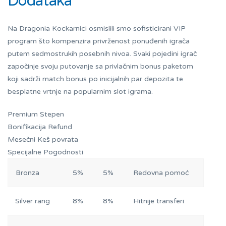
Dodataka
Na Dragonia Kockarnici osmislili smo sofisticirani VIP
program što kompenzira privrženost ponuđenih igrača
putem sedmostrukih posebnih nivoa. Svaki pojedini igrač
započinje svoju putovanje sa privlačnim bonus paketom
koji sadrži match bonus po inicijalnih par depozita te
besplatne vrtnje na popularnim slot igrama.
Premium Stepen
Bonifikacija Refund
Mesečni Keš povrata
Specijalne Pogodnosti
Bronza
5%
5%
Redovna pomoć
Silver rang
8%
8%
Hitnije transferi