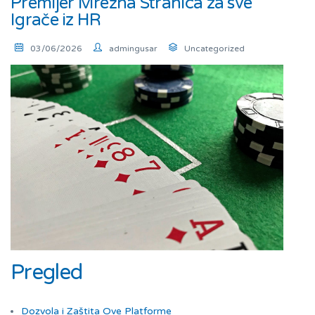
Premijer Mrežna Stranica za sve
Igrače iz HR
03/06/2026
admingusar
Uncategorized
Pregled
Dozvola i Zaštita Ove Platforme