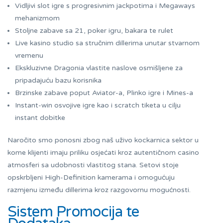
Vidljivi slot igre s progresivnim jackpotima i Megaways
mehanizmom
Stoljne zabave sa 21, poker igru, bakara te rulet
Live kasino studio sa stručnim dillerima unutar stvarnom
vremenu
Ekskluzivne Dragonia vlastite naslove osmišljene za
pripadajuću bazu korisnika
Brzinske zabave poput Aviator-a, Plinko igre i Mines-a
Instant-win osvojive igre kao i scratch tiketa u cilju
instant dobitke
Naročito smo ponosni zbog naš uživo kockarnica sektor u
kome klijenti imaju priliku osjećati kroz autentičnom casino
atmosferi sa udobnosti vlastitog stana. Setovi stoje
opskrbljeni High-Definition kamerama i omogućuju
razmjenu između dillerima kroz razgovornu mogućnosti.
Sistem Promocija te