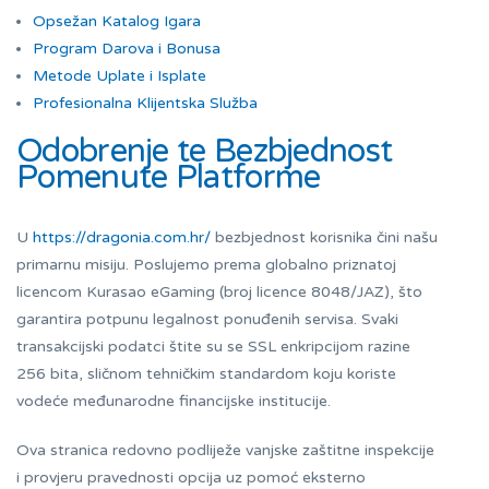
Opsežan Katalog Igara
Program Darova i Bonusa
Metode Uplate i Isplate
Profesionalna Klijentska Služba
Odobrenje te Bezbjednost
Pomenute Platforme
U
https://dragonia.com.hr/
bezbjednost korisnika čini našu
primarnu misiju. Poslujemo prema globalno priznatoj
licencom Kurasao eGaming (broj licence 8048/JAZ), što
garantira potpunu legalnost ponuđenih servisa. Svaki
transakcijski podatci štite su se SSL enkripcijom razine
256 bita, sličnom tehničkim standardom koju koriste
vodeće međunarodne financijske institucije.
Ova stranica redovno podliježe vanjske zaštitne inspekcije
i provjeru pravednosti opcija uz pomoć eksterno