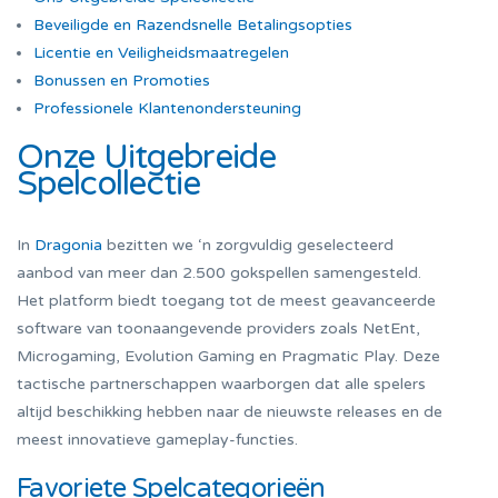
Beveiligde en Razendsnelle Betalingsopties
Licentie en Veiligheidsmaatregelen
Bonussen en Promoties
Professionele Klantenondersteuning
Onze Uitgebreide
Spelcollectie
In
Dragonia
bezitten we ‘n zorgvuldig geselecteerd
aanbod van meer dan 2.500 gokspellen samengesteld.
Het platform biedt toegang tot de meest geavanceerde
software van toonaangevende providers zoals NetEnt,
Microgaming, Evolution Gaming en Pragmatic Play. Deze
tactische partnerschappen waarborgen dat alle spelers
altijd beschikking hebben naar de nieuwste releases en de
meest innovatieve gameplay-functies.
Favoriete Spelcategorieën