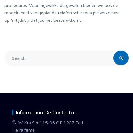
procedures. Voor ingewikkelde gevallen bieden we ook de
mogelijkheid van geplande telefonische terugbelverzoeken
op ‘n tijdstip dat jou het beste uitkomt.
Información De Contacto
AV Kra 9 # 115-06 OF 1207 Edif
Tierra firme