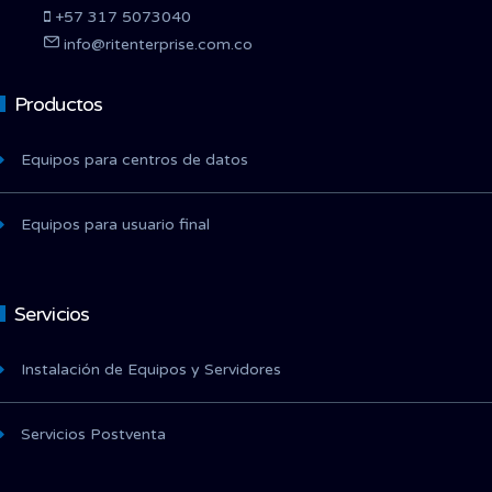
+57 317 5073040
info@ritenterprise.com.co
Productos
Equipos para centros de datos
Equipos para usuario final
Servicios
Instalación de Equipos y Servidores
Servicios Postventa