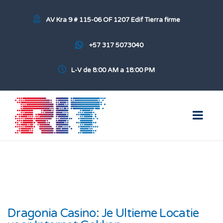
AV Kra 9 # 115-06 OF 1207 Edif Tierra firme
+57 317 5073040
L-V de 8:00 AM a 18:00 PM
Dragonia Casino: Je Ultieme Locatie