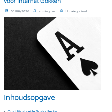
voor Internet Gokken
03/06/2026
admingusar
Uncategorized
Inhoudsopgave
Ons Uitgebreide Spelcollectie