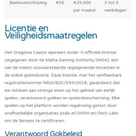
Bankoverschrijving
€50
€25.000
3 tot 5
per maand
werkdagen
Licentie en
Veiligheidsmaatregelen
Het Dragonia Casino opereert onder ‘n officiële licentie
uitgegeven door de Malta Gaming Authority (MGA), een
van de meest vooraanstaande regelgevende instanties in
de online gokindustrie. Deze licentie, met het verifieerbare
registratienummer MGA/B2C/394/2018, garandeert dat
we voldoen aan strenge eisen op het gebied van eerlijk
spelen, verantwoord gokken en spelersbescherming. Elke
spellen op het platform worden regelmatig getest door
onafhankelijke organisaties zoals eCOGRA en iTech Labs
om de fairness te certificeren.
Verantwoord Gokbeleid