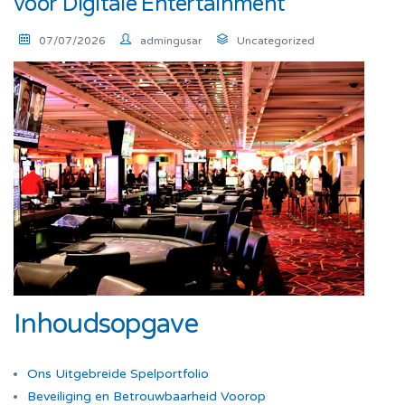
voor Digitale Entertainment
07/07/2026
admingusar
Uncategorized
Inhoudsopgave
Ons Uitgebreide Spelportfolio
Beveiliging en Betrouwbaarheid Voorop