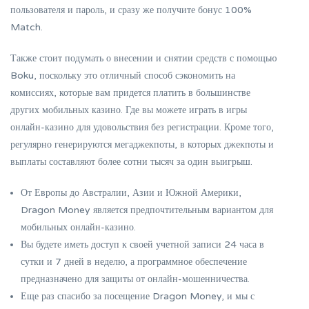
пользователя и пароль, и сразу же получите бонус 100%
Match.
Также стоит подумать о внесении и снятии средств с помощью
Boku, поскольку это отличный способ сэкономить на
комиссиях, которые вам придется платить в большинстве
других мобильных казино. Где вы можете играть в игры
онлайн-казино для удовольствия без регистрации. Кроме того,
регулярно генерируются мегаджекпоты, в которых джекпоты и
выплаты составляют более сотни тысяч за один выигрыш.
От Европы до Австралии, Азии и Южной Америки,
Dragon Money является предпочтительным вариантом для
мобильных онлайн-казино.
Вы будете иметь доступ к своей учетной записи 24 часа в
сутки и 7 дней в неделю, а программное обеспечение
предназначено для защиты от онлайн-мошенничества.
Еще раз спасибо за посещение Dragon Money, и мы с