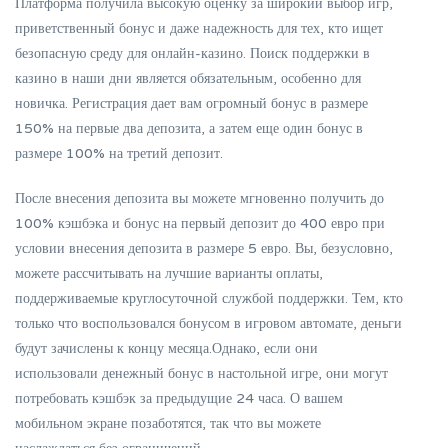
Платформа получила высокую оценку за широкий выбор игр,
приветственный бонус и даже надежность для тех, кто ищет
безопасную среду для онлайн-казино. Поиск поддержки в
казино в наши дни является обязательным, особенно для
новичка. Регистрация дает вам огромный бонус в размере
150% на первые два депозита, а затем еще один бонус в
размере 100% на третий депозит.
После внесения депозита вы можете мгновенно получить до
100% кэшбэка и бонус на первый депозит до 400 евро при
условии внесения депозита в размере 5 евро. Вы, безусловно,
можете рассчитывать на лучшие варианты оплаты,
поддерживаемые круглосуточной службой поддержки. Тем, кто
только что воспользовался бонусом в игровом автомате, деньги
будут зачислены к концу месяца.Однако, если они
использовали денежный бонус в настольной игре, они могут
потребовать кэшбэк за предыдущие 24 часа. О вашем
мобильном экране позаботятся, так что вы можете