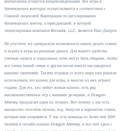
впечатления останутся непревзойденными. Все игры в
букмекерских конторах осуществляются в соответствии с
Главной лицензией Корпорации по регулированию
букмекерских контор, а юрисдикцией, в которой
лицензирована компания Bovada, LLC, является Нью-Джерси.
Не упустите эту прекрасную возможность начать делать ставки
и играть в игры на реальные деньги. Для вашего удобства
учетные записи в социальных сетях могут быть общими, чтобы
все члены вашей семьи и друзья могли вместе наслаждаться
вашими занятиями. Тысячи игроков со всего мира уже решили
использовать это казино для игры, и многие из них играют
годами. Для тех, кто любит живые казино, есть ряд
высококачественных игр с живыми дилерами, и Dragon
Money предлагает одни из лучших. Вот почему у нас есть
множество способов оплаты, игр, бонусов и вариантов ставок,
которые вам понравятся. У нас есть команда из более чем 200
человек в онлайн-казино Dragon Money, и все они здесь с