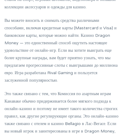
коллекции аксессуаров и одежды для казино.
Вы можете вносить и снимать средства различными
способами, включая кредитные карты (Mastercard и Visa) и
банковские карты, которые можно найти. Казино Dragon
Money — это единственный способ ощутить настоящее
удовольствие от онлайн-игр. Если вы хотите выиграть еще
более крупные награды, вам будет приятно узнать, что мы
предлагаем прогрессивные слоты с выигрышами до миллиона
евро. Игра разработана Rival Gaming и пользуется
заслуженной популярностью.
Это также связано с тем, что Комиссия по азартным играм
Канаваке обычно придерживается более мягкого подхода к
онлайн-казино и поэтому не имеет такого количества строгих
правил, как другие регулирующие органы. Это онлайн-казино
также связано с отелем и казино Bellagio в Лас-Вегасе. Если
вы новый игрок и заинтересованы в игре в Dragon Money,