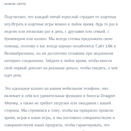
новом свете.
Подсчитано, что каждый пятый взрослый страдает от азартных
игр.Играть в азартные игры можно в любое время, будь то раз в
неделю или несколько раз в день, с друзьями или семьей, с
букмекером или казино. Мы всегда готовы предложить свою
помощь, поэтому о вас всегда хорошо позаботятся. Сайт 16k в
Великобритании, но он достаточно отзывчив при медленном
интернет-соединении. Зайдите в любое время, чтобы внести
свой первый депозит на реальные деньги, чтобы увидеть, о чем
идет речь.
Это идеальное казино на вашем мобильном телефоне, оно
включает в себя все удивительные функции и бонусы Dragon
Money, а также не требует загрузки или ожидания с вашей
стороны. Мы стремимся к тому, чтобы вы прекрасно провели
время, играя в наши игры, и мы постоянно совершенствуем и
совершенствуем наши продукты, чтобы гарантировать, что