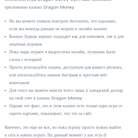
приложение казино Dragon Money.
Но вы можете сначала поиграть бесплатно, что идеально,
если вы никогда раньше не играли в онлайн-казино.
Казино Зодиак хорошо подходит как для новичков, так и для
опытных игроков.
Пока люди играют в видеослоты онлайн, лучшими были
слоты с историей.
Просто используйте опцию, доступную для вашего региона,
или воспользуйтесь нашим быстрым и простым веб-
кошельком.
Для этого вы можете внести всего лишь 1 канадский доллар
на свой счет в казино Dragon Money.
Однако тот факт, что в этом казино есть только одна игра со
скретч-картами, показывает, что это за сайт.
Конечно, это еще не все, но пока игроку просто нужно выйти
в сеть и начать играть. На данный момент у нас есть 0