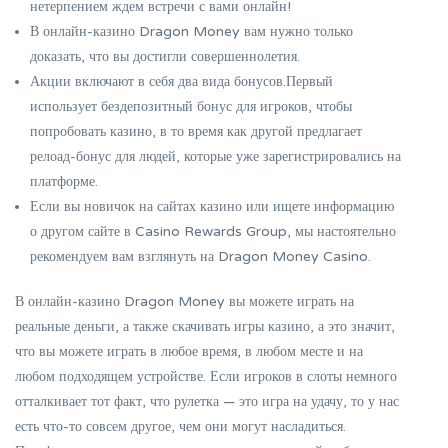
нетерпением ждем встречи с вами онлайн!
В онлайн-казино Dragon Money вам нужно только
доказать, что вы достигли совершеннолетия.
Акции включают в себя два вида бонусов.Первый
использует бездепозитный бонус для игроков, чтобы
попробовать казино, в то время как другой предлагает
релоад-бонус для людей, которые уже зарегистрировались на
платформе.
Если вы новичок на сайтах казино или ищете информацию
о другом сайте в Casino Rewards Group, мы настоятельно
рекомендуем вам взглянуть на Dragon Money Casino.
В онлайн-казино Dragon Money вы можете играть на
реальные деньги, а также скачивать игры казино, а это значит,
что вы можете играть в любое время, в любом месте и на
любом подходящем устройстве. Если игроков в слоты немного
отталкивает тот факт, что рулетка — это игра на удачу, то у нас
есть что-то совсем другое, чем они могут насладиться.