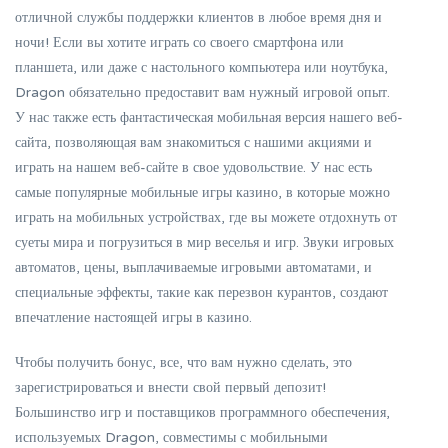
отличной службы поддержки клиентов в любое время дня и
ночи! Если вы хотите играть со своего смартфона или
планшета, или даже с настольного компьютера или ноутбука,
Dragon обязательно предоставит вам нужный игровой опыт.
У нас также есть фантастическая мобильная версия нашего веб-
сайта, позволяющая вам знакомиться с нашими акциями и
играть на нашем веб-сайте в свое удовольствие. У нас есть
самые популярные мобильные игры казино, в которые можно
играть на мобильных устройствах, где вы можете отдохнуть от
суеты мира и погрузиться в мир веселья и игр. Звуки игровых
автоматов, цены, выплачиваемые игровыми автоматами, и
специальные эффекты, такие как перезвон курантов, создают
впечатление настоящей игры в казино.
Чтобы получить бонус, все, что вам нужно сделать, это
зарегистрироваться и внести свой первый депозит!
Большинство игр и поставщиков программного обеспечения,
используемых Dragon, совместимы с мобильными