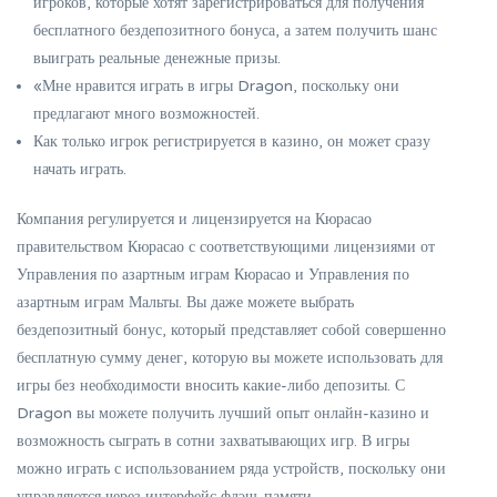
игроков, которые хотят зарегистрироваться для получения
бесплатного бездепозитного бонуса, а затем получить шанс
выиграть реальные денежные призы.
«Мне нравится играть в игры Dragon, поскольку они
предлагают много возможностей.
Как только игрок регистрируется в казино, он может сразу
начать играть.
Компания регулируется и лицензируется на Кюрасао
правительством Кюрасао с соответствующими лицензиями от
Управления по азартным играм Кюрасао и Управления по
азартным играм Мальты. Вы даже можете выбрать
бездепозитный бонус, который представляет собой совершенно
бесплатную сумму денег, которую вы можете использовать для
игры без необходимости вносить какие-либо депозиты. С
Dragon вы можете получить лучший опыт онлайн-казино и
возможность сыграть в сотни захватывающих игр. В игры
можно играть с использованием ряда устройств, поскольку они
управляются через интерфейс флэш-памяти.