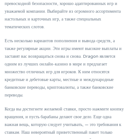
превосходной безопасности, хорошо адаптированных игр и
уважаемой компании. Выбирайте из огромного ассортимента
настольных и карточных игр, а также специальных
тематических слотов.
Есть несколько вариантов пополнения и вывода средств, а
также регулярные акции. Эти игры имеют высокие выплаты и
заставят вас возвращаться снова и снова. Dragon является
одним из лучших онлайн-казино в мире и предлагает
множество отличных игр для игроков. К ним относятся
кредитные и дебетовые карты, местные и международные
банковские переводы, криптовалюты, а также банковские
переводы.
Когда вы достигнете желаемой ставки, просто нажмите кнопку
вращения, и пусть барабаны делают свое дело. Еще одна
важная вещь, которую следует учитывать, — это требования к
ставкам. Наш невероятный приветственный пакет только