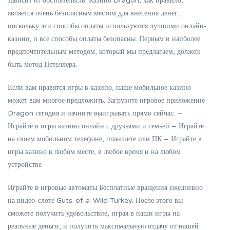
зависит от обстоятельств. Казино Dragon, как правило,
является очень безопасным местом для внесения денег,
поскольку эти способы оплаты используются лучшими онлайн-
казино, и все способы оплаты безопасны. Первым и наиболее
предпочтительным методом, который мы предлагаем, должен
быть метод Нетеллера.
Если вам нравятся игры в казино, наше мобильное казино
может вам многое предложить. Загрузите игровое приложение
Dragon сегодня и начните выигрывать прямо сейчас. –
Играйте в игры казино онлайн с друзьями и семьей – Играйте
на своем мобильном телефоне, планшете или ПК – Играйте в
игры казино в любом месте, в любое время и на любом
устройстве
Играйте в игровые автоматы Бесплатные вращения ежедневно
на видео-слоте Guts-of-a-Wild-Turkey. После этого вы
сможете получить удовольствие, играя в наши игры на
реальные деньги, и получить максимальную отдачу от нашей