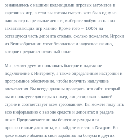
ознакомьтесь с нашими коллекциями игровых автоматов и
карточных игр, а если вы готовы сыграть хотя бы в одну из
наших игр на реальные деньги, выберите любую из наших
захватывающих игр казино. Кроме того – 100% на
оставшуюся часть депозита столько, сколько пожелаете. Игроки
из Великобритании хотят безопасное и надежное казино,
которое предлагает отличный опыт.
Мы рекомендуем использовать быстрое и надежное
подключение к Интернету, а также определенные настройки и
программное обеспечение, чтобы получить наилучшие
впечатления. Вы всегда должны проверять, что сайт, который
вы используете для игры в покер, лицензирован в вашей
стране и соответствует всем требованиям. Вы можете получить
всю информацию о выводе средств и депозитах в разделе
ниже. Предпочитаете ли вы бонусные раунды или
прогрессивные джекпоты, вы найдете все это в Dragon. Вы
даже можете обменять свой заработок на бонусы в других