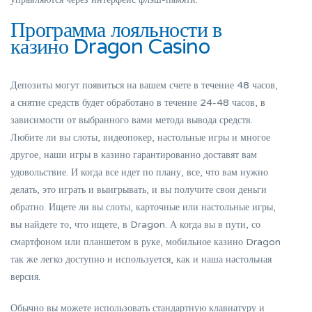
Программа лояльности в
казино Dragon Casino
Депозиты могут появиться на вашем счете в течение 48 часов,
а снятие средств будет обработано в течение 24-48 часов, в
зависимости от выбранного вами метода вывода средств.
Любите ли вы слоты, видеопокер, настольные игры и многое
другое, наши игры в казино гарантированно доставят вам
удовольствие. И когда все идет по плану, все, что вам нужно
делать, это играть и выигрывать, и вы получите свои деньги
обратно. Ищете ли вы слоты, карточные или настольные игры,
вы найдете то, что ищете, в Dragon. А когда вы в пути, со
смартфоном или планшетом в руке, мобильное казино Dragon
так же легко доступно и используется, как и наша настольная
версия.
Обычно вы можете использовать стандартную клавиатуру и