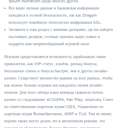
Ipsum Numerum среди многих других.
Все ваши личные данные и банковская информация
находятся в полной безопасности, так как Dragon
использует новейшую технологию шифрования SSL.
Загляните в наш раздел с живыми дилерами, где вы найдете
настоящих дилеров, готовых принять ваши ставки и
подарить вам непревзойденный игровой опыт.
Игрокам предоставляется возможность зарабатывать такие
привилегии, как VIP-статус, кэшбэк, релоад-бонусы,
бесплатные спины и бонусы быстрее, чем в других онлайн-
казино. Существует множество рынков на всех рынках, чтобы
как можно больше игроков наслаждались своим онлайн-
опытом. Для этого обзора наша команда сравнила печать
казино со следующими: eCOGRA, Fair Play, лицензия, Совет
по ответственным азартным играм США, Управление по
азартным играм Великобритании, IGRP и TLG. Тем не менее,
игроки также могут делать это в автономном режиме, это