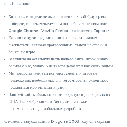
онлайн-казино!
Хотя на самом деле не имеет значения, какой браузер вы
выберете, мы рекомендуем вам попробовать использовать
Google Chrome, Mozilla Firefox или Internet Explorer.
Казино Dragon предлагает до 40 игр с различными
джекпотами, включая прогрессивные, ставки на ставки и
бонусные игры.
Взгляните на остальную часть нашего сайта, чтобы узнать
больше о нас, узнать, как внести депозит и как снять деньги.
Мы предоставляем вам все инструменты и игровые
приложения, необходимые для того, чтобы в полной мере
насладиться мобильными играми.
Наш веб-сайт мобильного казино доступен для игроков из
США, Великобритании и Австралии, а также
оптимизирован для мобильных устройств.
С момента запуска казино Dragon в 2003 году они сделали