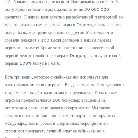
себе большое имя на сцене казино. Настоящая классика этой
популярной онлайн-игры с джекпотом до 30 000 000
кредитов. С нашей великолепно разработанной платформой вы
можете играть в самые разные игры в Dragon, включая слоты,
покер, блэкджек, рулетку и многое другое. Мы только что
сорвали джекпот в 100 тысяч долларов в нашем первом
игровом автомате! Кроме того, как только вы внесете свой
первый депозит любого размера в Dragon, вы получите свой
первый 100% бонус на матч.
Есть три вещи, которые онлайн-казино использует для
идентификации своих игроков. Вы даже можете быть удивлены
тем, сколько онлайн-казино могут предложить. Всем новым
игрокам предоставляется 100 бонусных вращений на
популярном слоте из широкого ассортимента. Мы также
являемся постоянными спонсорами и партнерами крупных
международных игровых и спортивных мероприятий и
стремимся предлагать лучший опыт онлайн-казино в