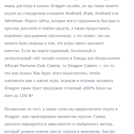
мышь для игры в казино Dragon онлайн, но вы также можете
играть на стандартном планшете Android, iPad, Android или
Windows. Ищите сайты, которые могут предложить быстрые и
простые депозиты и снятие средств, а также предоставить
новейшее программное обеспечение, а это значит, что вы
можете быть уверены в том, что игры самого высокого
качества. Если вы ищете надежный, безопасный и
увлекательный сайт онлайн-казино в Канаде для обзора казино
African Fortune Club Casino, то Dragon Casino — это то,
что вам нужно. Как будто этого недостаточно, чтобы
напомнить вам о начале игры, игрокам в игровые автоматы
Dragon также будет предложен отличный 200% бонус на
матч до 100 €!
Независимо от того, в какие слоты вы предпочитаете играть в
Dragon, вам гарантировано множество призов. Сумма
депозита варьируется в зависимости от выбранного метода,
который должен помочь свести затраты к минимуму. Быстро