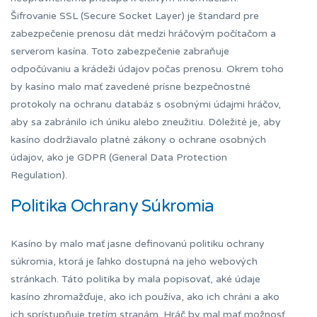
Šifrovanie SSL (Secure Socket Layer) je štandard pre
zabezpečenie prenosu dát medzi hráčovým počítačom a
serverom kasína. Toto zabezpečenie zabraňuje
odpočúvaniu a krádeži údajov počas prenosu. Okrem toho
by kasíno malo mať zavedené prísne bezpečnostné
protokoly na ochranu databáz s osobnými údajmi hráčov,
aby sa zabránilo ich úniku alebo zneužitiu. Dôležité je, aby
kasíno dodržiavalo platné zákony o ochrane osobných
údajov, ako je GDPR (General Data Protection
Regulation).
Politika Ochrany Súkromia
Kasíno by malo mať jasne definovanú politiku ochrany
súkromia, ktorá je ľahko dostupná na jeho webových
stránkach. Táto politika by mala popisovať, aké údaje
kasíno zhromažďuje, ako ich používa, ako ich chráni a ako
ich sprístupňuje tretím stranám. Hráč by mal mať možnosť