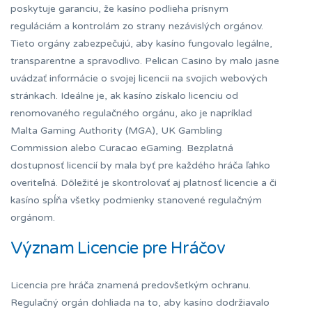
poskytuje garanciu, že kasíno podlieha prísnym
reguláciám a kontrolám zo strany nezávislých orgánov.
Tieto orgány zabezpečujú, aby kasíno fungovalo legálne,
transparentne a spravodlivo. Pelican Casino by malo jasne
uvádzať informácie o svojej licencii na svojich webových
stránkach. Ideálne je, ak kasíno získalo licenciu od
renomovaného regulačného orgánu, ako je napríklad
Malta Gaming Authority (MGA), UK Gambling
Commission alebo Curacao eGaming. Bezplatná
dostupnosť licencií by mala byť pre každého hráča ľahko
overiteľná. Dôležité je skontrolovať aj platnosť licencie a či
kasíno spĺňa všetky podmienky stanovené regulačným
orgánom.
Význam Licencie pre Hráčov
Licencia pre hráča znamená predovšetkým ochranu.
Regulačný orgán dohliada na to, aby kasíno dodržiavalo