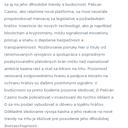
sa aj na jeho dlhodobé trendy a budúcnosť. Pelican
Casino, ako relatívne nová platforma, sa musí neustále
prispôsobovať meniacej sa legislatíve a požiadavkám
hráčov. Investície do nových technológií, ako je napríklad
blockchain a kryptomeny, môžu signalizovať inovatívny
prístup a snahu o zlepšenie bezpečnosti a
transparentnosti. Rozširovanie ponuky hier o tituly od
renomovaných vývojárov a spolupráca s poprednými
poskytovateľmi platobných brán môžu tiež naznačovať
ambície kasína rásť a stať sa lídrom na trhu. Pozornosť
venovaná zodpovednému hraniu a podpora iniciatív na
ochranu hráčov sú ďalšími pozitívnymi signálmi. V
budúcnosti sa preto budeme pozorne sledovať, či Pelican
Casino bude pokračovať v investovaní do týchto oblastí a
či sa mu podarí vybudovať si dôveru a lojalitu hráčov.
Dôkladné sledovanie vývoja kasína a jeho reakcie na nové
trendy na trhu je kľúčové pre posúdenie jeho dlhodobej
životaschopnosti.