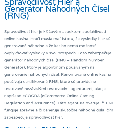
Spravodlivosť Hier a
Generátor Náhodných Čísel
(RNG)
Spravodlivosť hier je kľúčovým aspektom spoľahlivosti
online kasína. Hráči musia mať istotu, že výsledky hier sú
generované náhodne a že kasíno nemá možnosť
ovplyvňovať výsledky v svoj prospech. Toto zabezpečuje
generátor náhodných čísel (RNG – Random Number
Generator), ktorý je algoritmom používaným na
generovanie náhodných čísel. Renomované online kasína
používajú certifikované RNG, ktoré sú pravidelne
testované nezávislými testovacími agentúrami, ako je
napríklad eCOGRA (eCommerce Online Gaming
Regulation and Assurance). Táto agentúra overuje, či RNG
funguje správne a či generuje skutočne náhodné čísla, čím
zabezpečuje spravodlivosť hier.