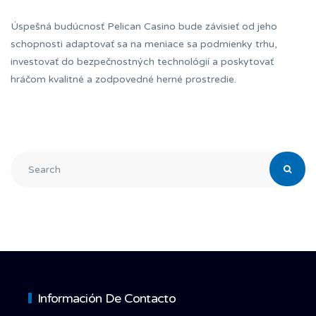
Úspešná budúcnosť Pelican Casino bude závisieť od jeho
schopnosti adaptovať sa na meniace sa podmienky trhu,
investovať do bezpečnostných technológií a poskytovať
hráčom kvalitné a zodpovedné herné prostredie.
Información De Contacto