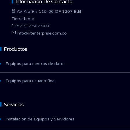
Información De Contacto
AV Kra 9 # 115-06 OF 1207 Edif
Tierra firme
+57 317 5073040
info@ritenterprise.com.co
Productos
Equipos para centros de datos
Equipos para usuario final
Servicios
Instalación de Equipos y Servidores