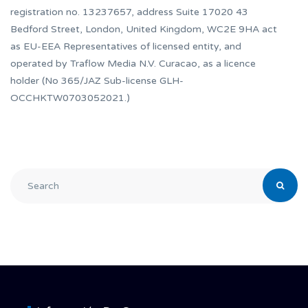
registration no. 13237657, address Suite 17020 43
Bedford Street, London, United Kingdom, WC2E 9HA act
as EU-EEA Representatives of licensed entity, and
operated by Traflow Media N.V. Curacao, as a licence
holder (No 365/JAZ Sub-license GLH-
OCCHKTW0703052021.)