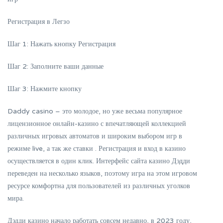
Регистрация в Легзо
Шаг 1: Нажать кнопку Регистрация
Шаг 2: Заполните ваши данные
Шаг 3: Нажмите кнопку
Daddy casino – это молодое, но уже весьма популярное
лицензионное онлайн-казино с впечатляющей коллекцией
различных игровых автоматов и широким выбором игр в
режиме live, а так же ставки . Регистрация и вход в казино
осуществляется в один клик. Интерфейс сайта казино Дэдди
переведен на несколько языков, поэтому игра на этом игровом
ресурсе комфортна для пользователей из различных уголков
мира.
Дэдди казино начало работать совсем недавно, в 2023 году,