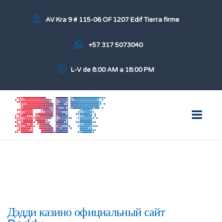
AV Kra 9 # 115-06 OF 1207 Edif Tierra firme
+57 317 5073040
L-V de 8:00 AM a 18:00 PM
Дэдди казино официальный сайт