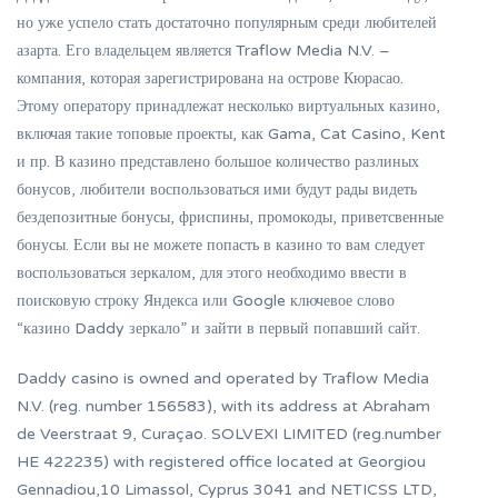
но уже успело стать достаточно популярным среди любителей
азарта. Его владельцем является Traflow Media N.V. –
компания, которая зарегистрирована на острове Кюрасао.
Этому оператору принадлежат несколько виртуальных казино,
включая такие топовые проекты, как Gama, Cat Casino, Kent
и пр. В казино представлено большое количество разлиных
бонусов, любители воспользоваться ими будут рады видеть
бездепозитные бонусы, фриспины, промокоды, приветсвенные
бонусы. Если вы не можете попасть в казино то вам следует
воспользоваться зеркалом, для этого необходимо ввести в
поисковую строку Яндекса или Google ключевое слово
“казино Daddy зеркало” и зайти в первый попавший сайт.
Daddy casino is owned and operated by Traflow Media
N.V. (reg. number 156583), with its address at Abraham
de Veerstraat 9, Curaçao. SOLVEXI LIMITED (reg.number
HE 422235) with registered office located at Georgiou
Gennadiou,10 Limassol, Cyprus 3041 and NETICSS LTD,