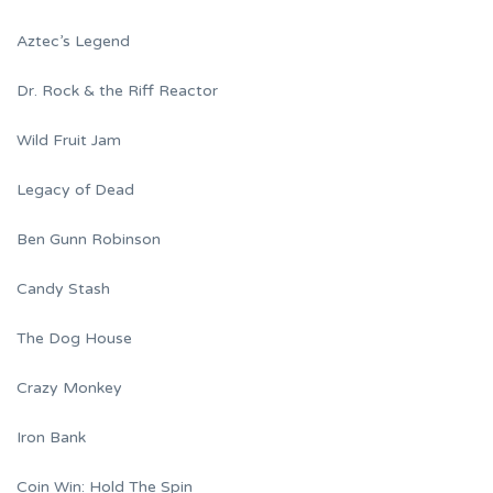
Aztec’s Legend
Dr. Rock & the Riff Reactor
Wild Fruit Jam
Legacy of Dead
Ben Gunn Robinson
Candy Stash
The Dog House
Crazy Monkey
Iron Bank
Coin Win: Hold The Spin