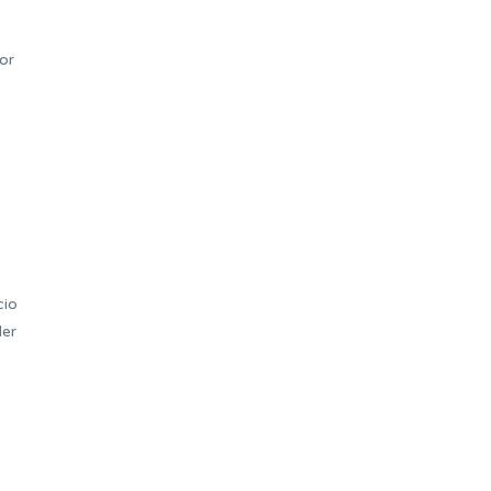
or
cio
der