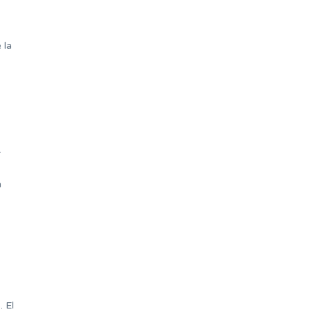
 la
.
n
 El