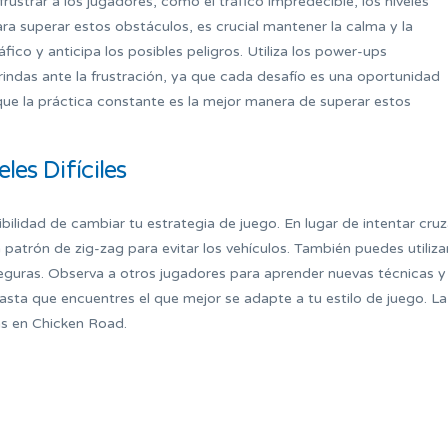
ustrar a los jugadores, como el tráfico impredecible, los niveles
ara superar estos obstáculos, es crucial mantener la calma y la
fico y anticipa los posibles peligros. Utiliza los power-ups
rindas ante la frustración, ya que cada desafío es una oportunidad
que la práctica constante es la mejor manera de superar estos
les Difíciles
sibilidad de cambiar tu estrategia de juego. En lugar de intentar cruz
 patrón de zig-zag para evitar los vehículos. También puedes utiliza
eguras. Observa a otros jugadores para aprender nuevas técnicas y
sta que encuentres el que mejor se adapte a tu estilo de juego. La
sas en Chicken Road.