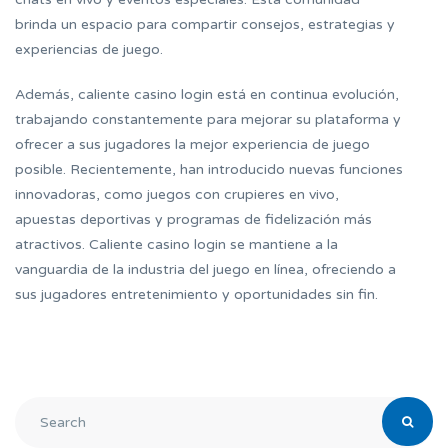
brinda un espacio para compartir consejos, estrategias y
experiencias de juego.
Además, caliente casino login está en continua evolución,
trabajando constantemente para mejorar su plataforma y
ofrecer a sus jugadores la mejor experiencia de juego
posible. Recientemente, han introducido nuevas funciones
innovadoras, como juegos con crupieres en vivo,
apuestas deportivas y programas de fidelización más
atractivos. Caliente casino login se mantiene a la
vanguardia de la industria del juego en línea, ofreciendo a
sus jugadores entretenimiento y oportunidades sin fin.