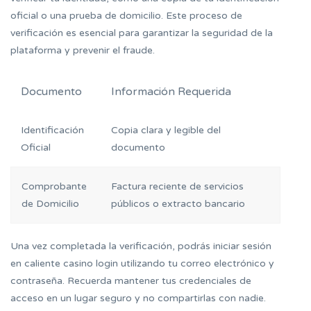
oficial o una prueba de domicilio. Este proceso de
verificación es esencial para garantizar la seguridad de la
plataforma y prevenir el fraude.
Documento
Información Requerida
Identificación
Copia clara y legible del
Oficial
documento
Comprobante
Factura reciente de servicios
de Domicilio
públicos o extracto bancario
Una vez completada la verificación, podrás iniciar sesión
en caliente casino login utilizando tu correo electrónico y
contraseña. Recuerda mantener tus credenciales de
acceso en un lugar seguro y no compartirlas con nadie.