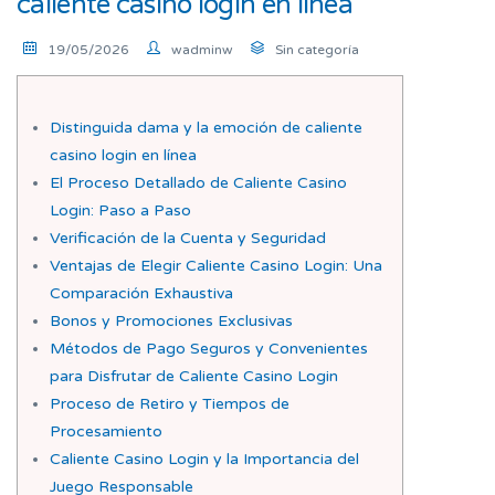
caliente casino login en línea
19/05/2026
wadminw
Sin categoría
Distinguida dama y la emoción de caliente
casino login en línea
El Proceso Detallado de Caliente Casino
Login: Paso a Paso
Verificación de la Cuenta y Seguridad
Ventajas de Elegir Caliente Casino Login: Una
Comparación Exhaustiva
Bonos y Promociones Exclusivas
Métodos de Pago Seguros y Convenientes
para Disfrutar de Caliente Casino Login
Proceso de Retiro y Tiempos de
Procesamiento
Caliente Casino Login y la Importancia del
Juego Responsable