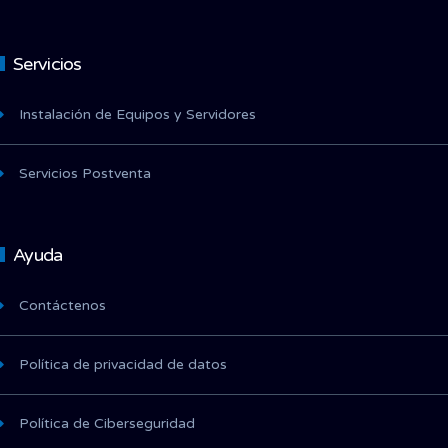
Servicios
Instalación de Equipos y Servidores
Servicios Postventa
Ayuda
Contáctenos
Política de privacidad de datos
Política de Ciberseguridad