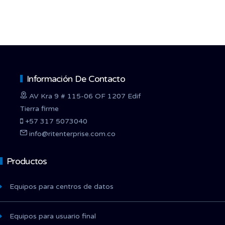
Información De Contacto
AV Kra 9 # 115-06 OF 1207 Edif
Tierra firme
+57 317 5073040
info@ritenterprise.com.co
Productos
Equipos para centros de datos
Equipos para usuario final