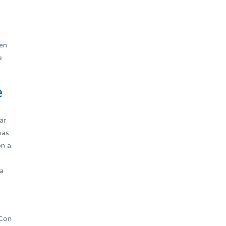
 en
e
e
ar
ias
ón a
la
 Con