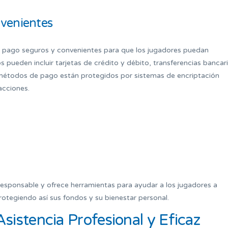
venientes
 pago seguros y convenientes para que los jugadores puedan
 pueden incluir tarjetas de crédito y débito, transferencias bancari
s métodos de pago están protegidos por sistemas de encriptación
acciones.
esponsable y ofrece herramientas para ayudar a los jugadores a
rotegiendo así sus fondos y su bienestar personal.
Asistencia Profesional y Eficaz