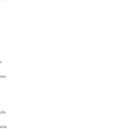
s
elen
ada
zada