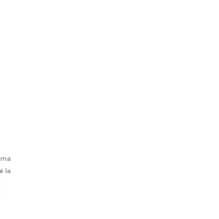
toma
e la
a
a