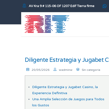
AV Kra 9 # 115-06 OF 1207 Edif Tierra firme
Diligente Estrategia y Jugabet C
20/05/2026
wadminw
Sin categoría
Diligente Estrategia y Jugabet Casino, la
Experiencia Definitiva
Una Amplia Selección de Juegos para Todos
los Gustos