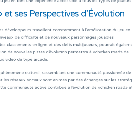
 du jeu en font une expérience accessible à tous les types de joueurs
 et ses Perspectives d’Évolution
es développeurs travaillent constamment à l’amélioration du jeu en
niveaux de difficulté et de nouveaux personnages jouables.
e des classements en ligne et des défis multijoueurs, pourrait égalem
ation de nouvelles pistes d’évolution permettra à «chicken road» de
eux vidéo de type arcade.
 un phénomène culturel, rassemblant une communauté passionnée de
t les réseaux sociaux sont animés par des échanges sur les stratég
Cette communauté active contribue à l’évolution de «chicken road» e