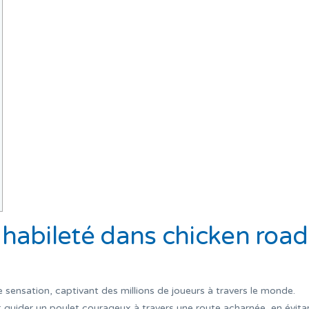
t habileté dans chicken road
 sensation, captivant des millions de joueurs à travers le monde.
: guider un poulet courageux à travers une route acharnée, en évita