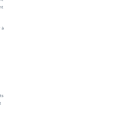
nt
 à
ts
t