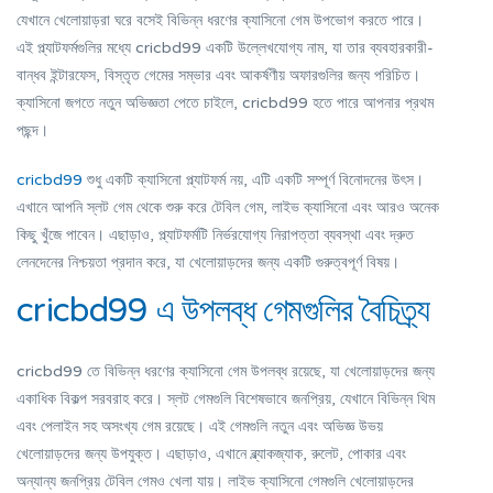
যেখানে খেলোয়াড়রা ঘরে বসেই বিভিন্ন ধরণের ক্যাসিনো গেম উপভোগ করতে পারে।
এই প্ল্যাটফর্মগুলির মধ্যে cricbd99 একটি উল্লেখযোগ্য নাম, যা তার ব্যবহারকারী-
বান্ধব ইন্টারফেস, বিস্তৃত গেমের সম্ভার এবং আকর্ষণীয় অফারগুলির জন্য পরিচিত।
ক্যাসিনো জগতে নতুন অভিজ্ঞতা পেতে চাইলে, cricbd99 হতে পারে আপনার প্রথম
পছন্দ।
cricbd99
শুধু একটি ক্যাসিনো প্ল্যাটফর্ম নয়, এটি একটি সম্পূর্ণ বিনোদনের উৎস।
এখানে আপনি স্লট গেম থেকে শুরু করে টেবিল গেম, লাইভ ক্যাসিনো এবং আরও অনেক
কিছু খুঁজে পাবেন। এছাড়াও, প্ল্যাটফর্মটি নির্ভরযোগ্য নিরাপত্তা ব্যবস্থা এবং দ্রুত
লেনদেনের নিশ্চয়তা প্রদান করে, যা খেলোয়াড়দের জন্য একটি গুরুত্বপূর্ণ বিষয়।
cricbd99 এ উপলব্ধ গেমগুলির বৈচিত্র্য
cricbd99 তে বিভিন্ন ধরণের ক্যাসিনো গেম উপলব্ধ রয়েছে, যা খেলোয়াড়দের জন্য
একাধিক বিকল্প সরবরাহ করে। স্লট গেমগুলি বিশেষভাবে জনপ্রিয়, যেখানে বিভিন্ন থিম
এবং পেলাইন সহ অসংখ্য গেম রয়েছে। এই গেমগুলি নতুন এবং অভিজ্ঞ উভয়
খেলোয়াড়দের জন্য উপযুক্ত। এছাড়াও, এখানে ব্ল্যাকজ্যাক, রুলেট, পোকার এবং
অন্যান্য জনপ্রিয় টেবিল গেমও খেলা যায়। লাইভ ক্যাসিনো গেমগুলি খেলোয়াড়দের