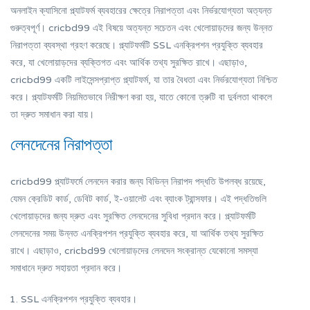
অনলাইন ক্যাসিনো প্ল্যাটফর্ম ব্যবহারের ক্ষেত্রে নিরাপত্তা এবং নির্ভরযোগ্যতা অত্যন্ত
গুরুত্বপূর্ণ। cricbd99 এই বিষয়ে অত্যন্ত সচেতন এবং খেলোয়াড়দের জন্য উন্নত
নিরাপত্তা ব্যবস্থা গ্রহণ করেছে। প্ল্যাটফর্মটি SSL এনক্রিপশন প্রযুক্তি ব্যবহার
করে, যা খেলোয়াড়দের ব্যক্তিগত এবং আর্থিক তথ্য সুরক্ষিত রাখে। এছাড়াও,
cricbd99 একটি লাইসেন্সপ্রাপ্ত প্ল্যাটফর্ম, যা তার বৈধতা এবং নির্ভরযোগ্যতা নিশ্চিত
করে। প্ল্যাটফর্মটি নিয়মিতভাবে নিরীক্ষণ করা হয়, যাতে কোনো ত্রুটি বা দুর্বলতা থাকলে
তা দ্রুত সমাধান করা যায়।
লেনদেনের নিরাপত্তা
cricbd99 প্ল্যাটফর্মে লেনদেন করার জন্য বিভিন্ন নিরাপদ পদ্ধতি উপলব্ধ রয়েছে,
যেমন ক্রেডিট কার্ড, ডেবিট কার্ড, ই-ওয়ালেট এবং ব্যাংক ট্রান্সফার। এই পদ্ধতিগুলি
খেলোয়াড়দের জন্য দ্রুত এবং সুরক্ষিত লেনদেনের সুবিধা প্রদান করে। প্ল্যাটফর্মটি
লেনদেনের সময় উন্নত এনক্রিপশন প্রযুক্তি ব্যবহার করে, যা আর্থিক তথ্য সুরক্ষিত
রাখে। এছাড়াও, cricbd99 খেলোয়াড়দের লেনদেন সংক্রান্ত যেকোনো সমস্যা
সমাধানে দ্রুত সহায়তা প্রদান করে।
SSL এনক্রিপশন প্রযুক্তি ব্যবহার।