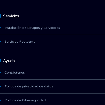
Servicios
Instalación de Equipos y Servidores
Servicios Postventa
Ayuda
Contáctenos
Política de privacidad de datos
Política de Ciberseguridad