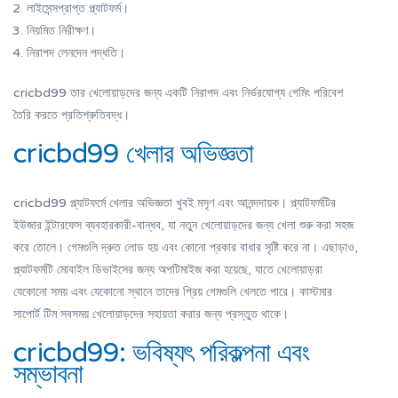
লাইসেন্সপ্রাপ্ত প্ল্যাটফর্ম।
নিয়মিত নিরীক্ষণ।
নিরাপদ লেনদেন পদ্ধতি।
cricbd99 তার খেলোয়াড়দের জন্য একটি নিরাপদ এবং নির্ভরযোগ্য গেমিং পরিবেশ
তৈরি করতে প্রতিশ্রুতিবদ্ধ।
cricbd99 খেলার অভিজ্ঞতা
cricbd99 প্ল্যাটফর্মে খেলার অভিজ্ঞতা খুবই মসৃণ এবং আনন্দদায়ক। প্ল্যাটফর্মটির
ইউজার ইন্টারফেস ব্যবহারকারী-বান্ধব, যা নতুন খেলোয়াড়দের জন্য খেলা শুরু করা সহজ
করে তোলে। গেমগুলি দ্রুত লোড হয় এবং কোনো প্রকার বাধার সৃষ্টি করে না। এছাড়াও,
প্ল্যাটফর্মটি মোবাইল ডিভাইসের জন্য অপটিমাইজ করা হয়েছে, যাতে খেলোয়াড়রা
যেকোনো সময় এবং যেকোনো স্থানে তাদের প্রিয় গেমগুলি খেলতে পারে। কাস্টমার
সাপোর্ট টিম সবসময় খেলোয়াড়দের সহায়তা করার জন্য প্রস্তুত থাকে।
cricbd99: ভবিষ্যৎ পরিকল্পনা এবং
সম্ভাবনা