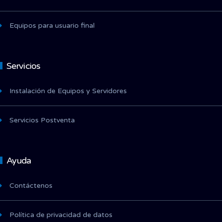
Equipos para usuario final
Servicios
Instalación de Equipos y Servidores
Servicios Postventa
Ayuda
Contáctenos
Política de privacidad de datos