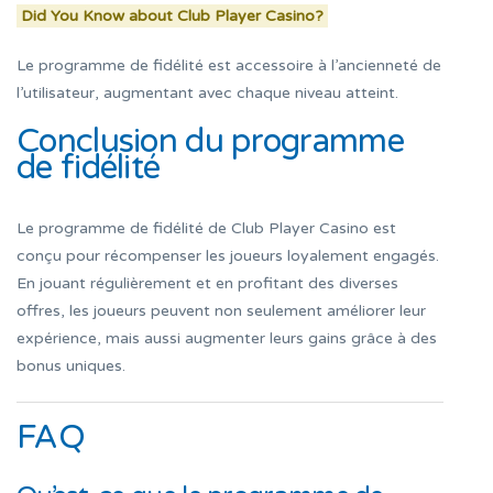
Did You Know about Club Player Casino?
Le programme de fidélité est accessoire à l’ancienneté de
l’utilisateur, augmentant avec chaque niveau atteint.
Conclusion du programme
de fidélité
Le programme de fidélité de Club Player Casino est
conçu pour récompenser les joueurs loyalement engagés.
En jouant régulièrement et en profitant des diverses
offres, les joueurs peuvent non seulement améliorer leur
expérience, mais aussi augmenter leurs gains grâce à des
bonus uniques.
FAQ