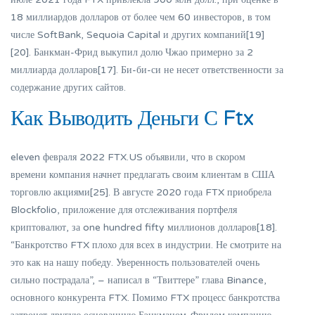
18 миллиардов долларов от более чем 60 инвесторов, в том
числе SoftBank, Sequoia Capital и других компаний[19]
[20]. Банкман-Фрид выкупил долю Чжао примерно за 2
миллиарда долларов[17]. Би-би-си не несет ответственности за
содержание других сайтов.
Как Выводить Деньги С Ftx
eleven февраля 2022 FTX.US объявили, что в скором
времени компания начнет предлагать своим клиентам в США
торговлю акциями[25]. В августе 2020 года FTX приобрела
Blockfolio, приложение для отслеживания портфеля
криптовалют, за one hundred fifty миллионов долларов[18].
“Банкротство FTX плохо для всех в индустрии. Не смотрите на
это как на нашу победу. Уверенность пользователей очень
сильно пострадала”, – написал в “Твиттере” глава Binance,
основного конкурента FTX. Помимо FTX процесс банкротства