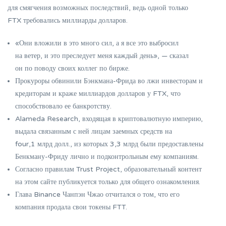
для смягчения возможных последствий, ведь одной только
FTX требовались миллиарды долларов.
«Они вложили в это много сил, а я все это выбросил
на ветер, и это преследует меня каждый день», — сказал
он по поводу своих коллег по бирже.
Прокуроры обвинили Бэнкмана-Фрида во лжи инвесторам и
кредиторам и краже миллиардов долларов у FTX, что
способствовало ее банкротству.
Alameda Research, входящая в криптовалютную империю,
выдала связанным с ней лицам заемных средств на
four,1 млрд долл., из которых 3,3 млрд были предоставлены
Бенкману-Фриду лично и подконтрольным ему компаниям.
Согласно правилам Trust Project, образовательный контент
на этом сайте публикуется только для общего ознакомления.
Глава Binance Чанпэн Чжао отчитался о том, что его
компания продала свои токены FTT.