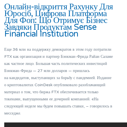
Онлайн-відкриття Рахунку Для
Юросіб, Цифрова Платформа
Для Фоп: Що Отримує Бізнес
Завдяки Продуктам Sense
Financial Institution
Еще 36 млн на поддержку демократов в этом году потратили
FTX как организация и партнер Бэнкман-Фрида Райан Саламе
как частное лицо. Большая часть политических инвестиций
Бэнкман-Фрида — 27 млн долларов — пришлась
на кандидатов, выступающих за борьбу с пандемией. Издание
о криптовалютах CoinDesk опубликовало разоблачающий
материал о том, что биржа FTX обеспечивается только
токенами, выпущенными ее дочерней компанией. «На
следующей неделе мы будем повышать ставки, – говорилось в
месседже.