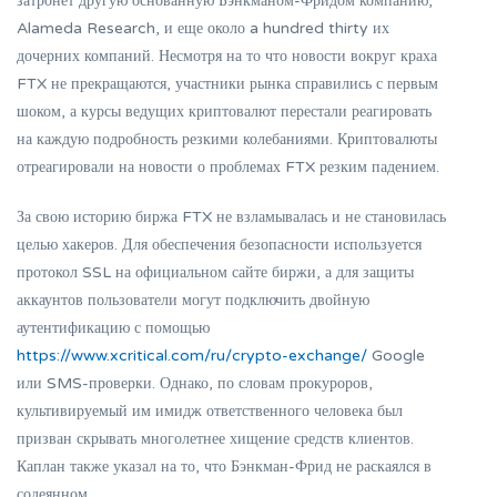
затронет другую основанную Бэнкманом-Фридом компанию,
Alameda Research, и еще около a hundred thirty их
дочерних компаний. Несмотря на то что новости вокруг краха
FTX не прекращаются, участники рынка справились с первым
шоком, а курсы ведущих криптовалют перестали реагировать
на каждую подробность резкими колебаниями. Криптовалюты
отреагировали на новости о проблемах FTX резким падением.
За свою историю биржа FTX не взламывалась и не становилась
целью хакеров. Для обеспечения безопасности используется
протокол SSL на официальном сайте биржи, а для защиты
аккаунтов пользователи могут подключить двойную
аутентификацию с помощью
https://www.xcritical.com/ru/crypto-exchange/
Google
или SMS-проверки. Однако, по словам прокуроров,
культивируемый им имидж ответственного человека был
призван скрывать многолетнее хищение средств клиентов.
Каплан также указал на то, что Бэнкман-Фрид не раскаялся в
содеянном.