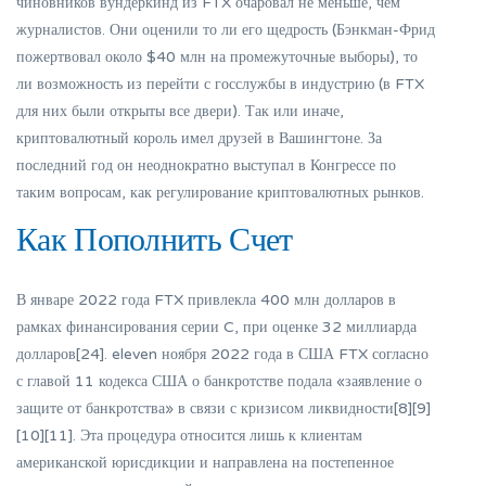
чиновников вундеркинд из FTX очаровал не меньше, чем
журналистов. Они оценили то ли его щедрость (Бэнкман-Фрид
пожертвовал около $40 млн на промежуточные выборы), то
ли возможность из перейти с госслужбы в индустрию (в FTX
для них были открыты все двери). Так или иначе,
криптовалютный король имел друзей в Вашингтоне. За
последний год он неоднократно выступал в Конгрессе по
таким вопросам, как регулирование криптовалютных рынков.
Как Пополнить Счет
В январе 2022 года FTX привлекла 400 млн долларов в
рамках финансирования серии C, при оценке 32 миллиарда
долларов[24]. eleven ноября 2022 года в США FTX согласно
с главой 11 кодекса США о банкротстве подала «заявление о
защите от банкротства» в связи с кризисом ликвидности[8][9]
[10][11]. Эта процедура относится лишь к клиентам
американской юрисдикции и направлена на постепенное