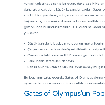
Yüksek volatiliteye sahip bir oyun, daha az sıklıkla 
daha sık ancak daha küçük kazançlar sağlar. Gates o
soluklu bir oyun deneyimi için sabırlı olmak ve bahis
başlayıp, oyunun mekaniklerini ve bonus özelliklerini a
göz önünde bulundurulmalıdır. RTP oranı ne kadar 
yüksektir.
Düşük bahislerle başlayın ve oyunun mekaniklerini 
Çarpanları ve bedava dönüşleri dikkatlice takip edi
Oyunun volatilitesini ve RTP oranını göz önünde b
Farklı bahis stratejileri deneyin.
Sabırlı olun ve uzun soluklu bir oyun deneyimi için ha
Bu ipuçlarını takip ederek, Gates of Olympus demo ver
oynamadan önce oyunun tüm inceliklerini öğrenebilirs
Gates of Olympus'un Popül