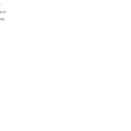
e
uzun
rle