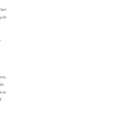
leri
üyük
a
use,
lı
ava
f