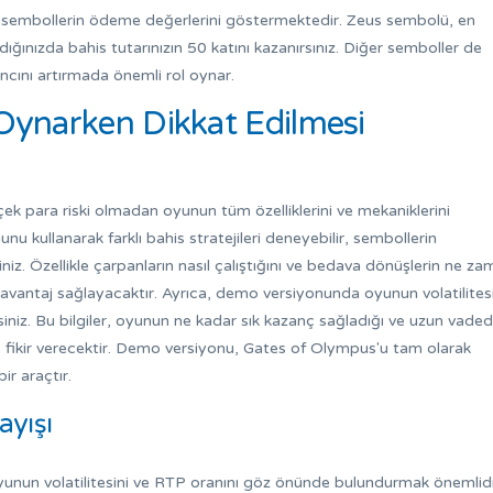
sembollerin ödeme değerlerini göstermektedir. Zeus sembolü, en
ınızda bahis tutarınızın 50 katını kazanırsınız. Diğer semboller de
ncını artırmada önemli rol oynar.
ynarken Dikkat Edilmesi
k para riski olmadan oyunun tüm özelliklerini ve mekaniklerini
u kullanarak farklı bahis stratejileri deneyebilir, sembollerin
iniz. Özellikle çarpanların nasıl çalıştığını ve bedava dönüşlerin ne z
 avantaj sağlayacaktır. Ayrıca, demo versiyonunda oyunun volatilitesi
iniz. Bu bilgiler, oyunun ne kadar sık kazanç sağladığı ve uzun vade
 fikir verecektir. Demo versiyonu, Gates of Olympus'u tam olarak
ir araçtır.
ayışı
 oyunun volatilitesini ve RTP oranını göz önünde bulundurmak önemlidi