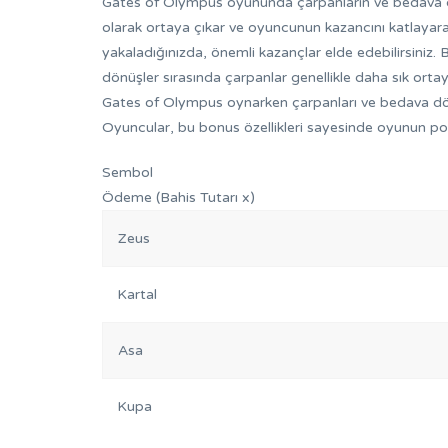
Gates of Olympus oyununda çarpanların ve bedava dö
olarak ortaya çıkar ve oyuncunun kazancını katlayarak 
yakaladığınızda, önemli kazançlar elde edebilirsiniz
dönüşler sırasında çarpanlar genellikle daha sık orta
Gates of Olympus oynarken çarpanları ve bedava dönüş
Oyuncular, bu bonus özellikleri sayesinde oyunun pota
Sembol
Ödeme (Bahis Tutarı x)
Zeus
Kartal
Asa
Kupa