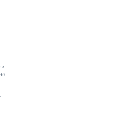
ne
eri
ç