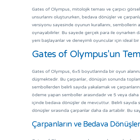
Gates of Olympus, mitolojik teması ve çarpıcı görsel
unsurlarını oluştururken, bedava dönüşler ve çarpan
versiyonu sayesinde oyunun kurallarını, sembollerin an
oynayabilirler. Bu sayede gerçek para ile oynarken da
yeni başlayanlar ve deneyimli oyuncular için ideal bir
Gates of Olympus'un Tem
Gates of Olympus, 6×5 boyutlarında bir oyun alanına
düşmektedir. Bu çarpanlar, dönüşün sonunda toplana
sembollerden belirli sayıda yakalamak ve çarpanları
ödeme yapan semboller arasındadır ve 5 veya daha faz
içinde bedava dönüşler de mevcuttur. Belirli sayıda 
dönüşler sırasında çarpanlar daha da artabilir. Bu 
Çarpanların ve Bedava Dönüşle