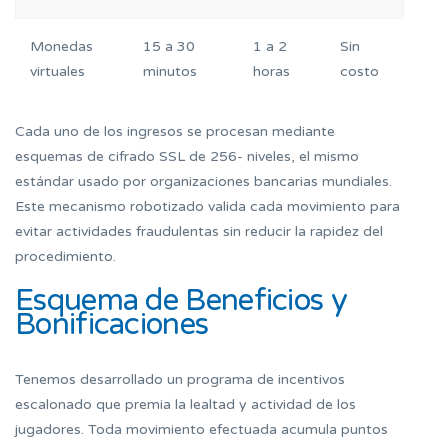
Monedas
15 a 30
1 a 2
Sin
virtuales
minutos
horas
costo
Cada uno de los ingresos se procesan mediante
esquemas de cifrado SSL de 256- niveles, el mismo
estándar usado por organizaciones bancarias mundiales.
Este mecanismo robotizado valida cada movimiento para
evitar actividades fraudulentas sin reducir la rapidez del
procedimiento.
Esquema de Beneficios y
Bonificaciones
Tenemos desarrollado un programa de incentivos
escalonado que premia la lealtad y actividad de los
jugadores. Toda movimiento efectuada acumula puntos