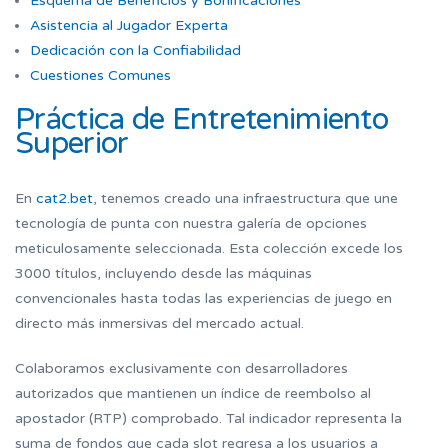
Esquema de Beneficios y Bonificaciones
Asistencia al Jugador Experta
Dedicación con la Confiabilidad
Cuestiones Comunes
Práctica de Entretenimiento
Superior
En
cat2.bet
, tenemos creado una infraestructura que une
tecnología de punta con nuestra galería de opciones
meticulosamente seleccionada. Esta colección excede los
3000 títulos, incluyendo desde las máquinas
convencionales hasta todas las experiencias de juego en
directo más inmersivas del mercado actual.
Colaboramos exclusivamente con desarrolladores
autorizados que mantienen un índice de reembolso al
apostador (RTP) comprobado. Tal indicador representa la
suma de fondos que cada slot regresa a los usuarios a