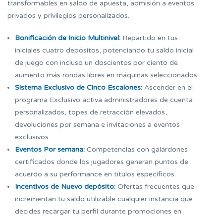
transformables en saldo de apuesta, admisión a eventos
privados y privilegios personalizados.
Bonificación de Inicio Multinivel:
Repartido en tus
iniciales cuatro depósitos, potenciando tu saldo inicial
de juego con incluso un doscientos por ciento de
aumento más rondas libres en máquinas seleccionados.
Sistema Exclusivo de Cinco Escalones:
Ascender en el
programa Exclusivo activa administradores de cuenta
personalizados, topes de retracción elevados,
devoluciones por semana e invitaciones a eventos
exclusivos.
Eventos Por semana:
Competencias con galardones
certificados donde los jugadores generan puntos de
acuerdo a su performance en títulos específicos.
Incentivos de Nuevo depósito:
Ofertas frecuentes que
incrementan tu saldo utilizable cualquier instancia que
decides recargar tu perfil durante promociones en