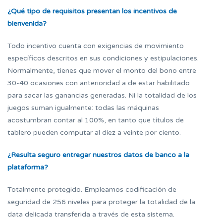
¿Qué tipo de requisitos presentan los incentivos de
bienvenida?
Todo incentivo cuenta con exigencias de movimiento
específicos descritos en sus condiciones y estipulaciones.
Normalmente, tienes que mover el monto del bono entre
30-40 ocasiones con anterioridad a de estar habilitado
para sacar las ganancias generadas. Ni la totalidad de los
juegos suman igualmente: todas las máquinas
acostumbran contar al 100%, en tanto que títulos de
tablero pueden computar al diez a veinte por ciento.
¿Resulta seguro entregar nuestros datos de banco a la
plataforma?
Totalmente protegido. Empleamos codificación de
seguridad de 256 niveles para proteger la totalidad de la
data delicada transferida a través de esta sistema.