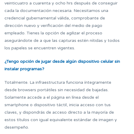
veinticuatro a cuarenta y ocho hrs después de conseguir
cada la documentación necesaria. Necesitamos una
credencial gubernamental válida, comprobante de
dirección nuevo y verificación del medio de pago
empleado. Tienes la opción de agilizar el proceso
asegurándote de a que las capturas estén nítidas y todos
los papeles se encuentren vigentes.
¿Tengo opción de jugar desde algún dispositivo celular sin
instalar programas?
Totalmente. La infraestructura funciona íntegramente
desde browsers portátiles sin necesidad de bajadas.
Solamente accede a el página en línea desde el
smartphone o dispositivo táctil, inicia acceso con tus
claves, y dispondrás de acceso directo a la mayoría de
estos títulos con igual equivalente estándar de imagen y
desempeño.