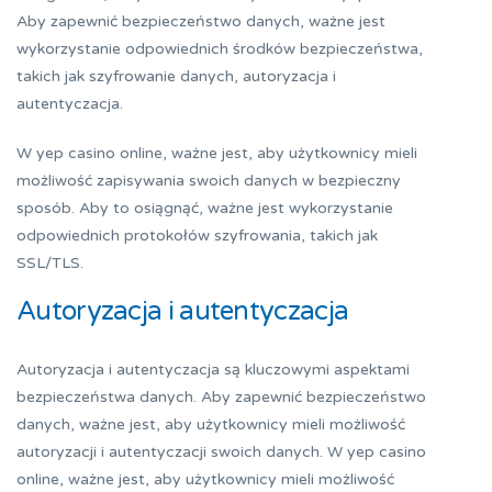
Aby zapewnić bezpieczeństwo danych, ważne jest
wykorzystanie odpowiednich środków bezpieczeństwa,
takich jak szyfrowanie danych, autoryzacja i
autentyczacja.
W yep casino online, ważne jest, aby użytkownicy mieli
możliwość zapisywania swoich danych w bezpieczny
sposób. Aby to osiągnąć, ważne jest wykorzystanie
odpowiednich protokołów szyfrowania, takich jak
SSL/TLS.
Autoryzacja i autentyczacja
Autoryzacja i autentyczacja są kluczowymi aspektami
bezpieczeństwa danych. Aby zapewnić bezpieczeństwo
danych, ważne jest, aby użytkownicy mieli możliwość
autoryzacji i autentyczacji swoich danych. W yep casino
online, ważne jest, aby użytkownicy mieli możliwość