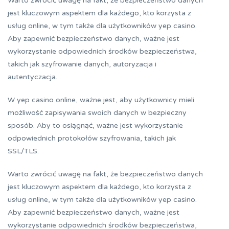
Warto zwrócić uwagę na fakt, że bezpieczeństwo danych
jest kluczowym aspektem dla każdego, kto korzysta z
usług online, w tym także dla użytkowników yep casino.
Aby zapewnić bezpieczeństwo danych, ważne jest
wykorzystanie odpowiednich środków bezpieczeństwa,
takich jak szyfrowanie danych, autoryzacja i
autentyczacja.
W yep casino online, ważne jest, aby użytkownicy mieli
możliwość zapisywania swoich danych w bezpieczny
sposób. Aby to osiągnąć, ważne jest wykorzystanie
odpowiednich protokołów szyfrowania, takich jak
SSL/TLS.
Warto zwrócić uwagę na fakt, że bezpieczeństwo danych
jest kluczowym aspektem dla każdego, kto korzysta z
usług online, w tym także dla użytkowników yep casino.
Aby zapewnić bezpieczeństwo danych, ważne jest
wykorzystanie odpowiednich środków bezpieczeństwa,