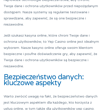
Twoje dane i ochrona użytkowników przed niepożądanym
dostępem. Nasze systemy są regularnie testowane i
sprawdzane, aby zapewnić, że są one bezpieczne i
niezawodne.
Jeśli szukasz kasyna online, które chroni Twoje dane i
ochrona użytkowników, to Yep Casino online jest idealnym
wyborem. Nasze kasyno online oferuje swoim klientom
bezpieczne i poufne doświadczenie gry, aby zapewnić, że
Twoje dane i ochrona użytkowników są bezpieczne i
niezawodne.
Bezpieczeństwo danych:
kluczowe aspekty
Warto zwrócić uwagę na fakt, że bezpieczeństwo danych
jest kluczowym aspektem dla każdego, kto korzysta z
usług online, w tym także dla użytkowników yep casino.