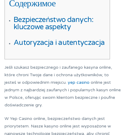
Содержимое
Bezpieczeństwo danych:
kluczowe aspekty
Autoryzacja i autentyczacja
Jeśli szukasz bezpiecznego i zaufanego kasyna online,
które chroni Twoje dane i ochrona użytkowników, to
jesteś w odpowiednim miejscu.
yep casino
online jest
jednym z najbardziej zaufanych i popularnych kasyn online
w Polsce, oferując swoim klientom bezpieczne i poufne
doświadczenie gry.
W Yep Casino online, bezpieczeństwo danych jest
priorytetem. Nasze kasyno online jest wyposażone w
najnowsze technologie bezpieczeństwa, aby chronić