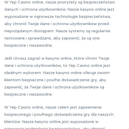
W Yep Casino online, nasze priorytety są bezpieczeństwo
danych i ochrona użytkowników. Nasze kasyno online jest
wyposażone w najnowsze technologie bezpieczeństwa,
aby chronić Twoje dane i ochrona użytkowników przed
niepożądanym dostępem. Nasze systemy są regularnie
testowane i sprawdzane, aby zapewnić, że są one
bezpieczne i niezawodne.
Jeśli chcesz zagrać w kasyno online, które chroni Twoje
dane i ochrona użytkowników, to Yep Casino online jest
idealnym wyborem. Nasze kasyno online oferuje swoim
klientom bezpieczne i poufne doświadczenie gry, aby
zapewnić, że Twoje dane i ochrona użytkowników są
bezpieczne i niezawodne.
W Yep Casino online, nasze celem jest zapewnienie
bezpiecznego i poufnego doświadczenia gry dla naszych
klientów. Nasze kasyno online jest wyposażone w
najnowsze technologie bezpieczeństwa, aby chronić