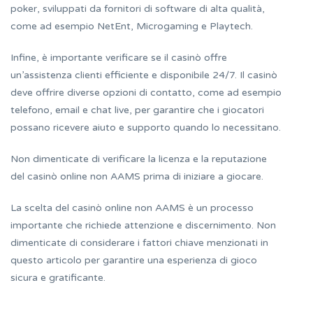
poker, sviluppati da fornitori di software di alta qualità,
come ad esempio NetEnt, Microgaming e Playtech.
Infine, è importante verificare se il casinò offre
un’assistenza clienti efficiente e disponibile 24/7. Il casinò
deve offrire diverse opzioni di contatto, come ad esempio
telefono, email e chat live, per garantire che i giocatori
possano ricevere aiuto e supporto quando lo necessitano.
Non dimenticate di verificare la licenza e la reputazione
del casinò online non AAMS prima di iniziare a giocare.
La scelta del casinò online non AAMS è un processo
importante che richiede attenzione e discernimento. Non
dimenticate di considerare i fattori chiave menzionati in
questo articolo per garantire una esperienza di gioco
sicura e gratificante.