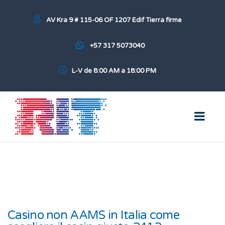
AV Kra 9 # 115-06 OF 1207 Edif Tierra firme
+57 317 5073040
L-V de 8:00 AM a 18:00 PM
Casino non AAMS in Italia come