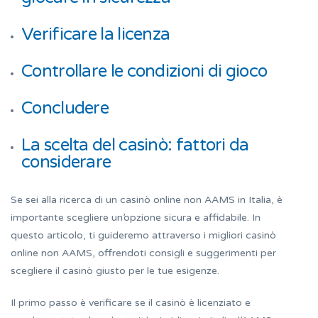
Verificare la licenza
Controllare le condizioni di gioco
Concludere
La scelta del casinò: fattori da
considerare
Se sei alla ricerca di un casinò online non AAMS in Italia, è
importante scegliere un’opzione sicura e affidabile. In
questo articolo, ti guideremo attraverso i migliori casinò
online non AAMS, offrendoti consigli e suggerimenti per
scegliere il casinò giusto per le tue esigenze.
Il primo passo è verificare se il casinò è licenziato e