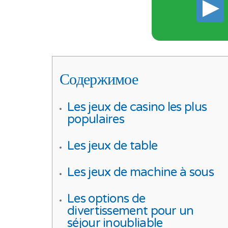
Содержимое
Les jeux de casino les plus
populaires
Les jeux de table
Les jeux de machine à sous
Les options de
divertissement pour un
séjour inoubliable