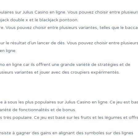
pulaires sur Julius Casino en ligne. Vous pouvez choisir entre plusieur
ckjack double x et le blackjack pontoon.
e. Vous pouvez choisir entre plusieurs variantes, telles que le bacca
sur le résultat d’un lancer de dés. Vous pouvez choisir entre plusieur
en ligne.
ino en ligne car ils offrent une grande variété de stratégies et de
usieurs variantes et jouer avec des croupiers expérimentés.
 à sous les plus populaires sur Julius Casino en ligne. Ce jeu est ba
variété de fonctionnalités et de bonus.
 très populaire. Ce jeu est basé sur les fruits et les légumes et offr
nsiste à gagner des gains en alignant des symboles sur des lignes