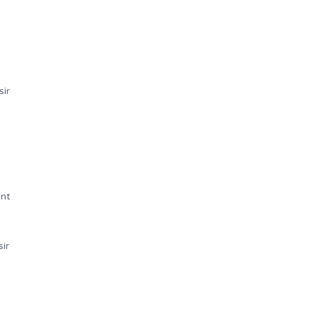
sir
ent
ir