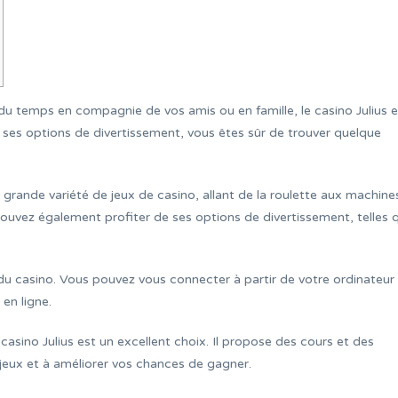
u temps en compagnie de vos amis ou en famille, le casino Julius e
 ses options de divertissement, vous êtes sûr de trouver quelque
grande variété de jeux de casino, allant de la roulette aux machine
 pouvez également profiter de ses options de divertissement, telles 
du casino. Vous pouvez vous connecter à partir de votre ordinateur
 en ligne.
asino Julius est un excellent choix. Il propose des cours et des
 jeux et à améliorer vos chances de gagner.