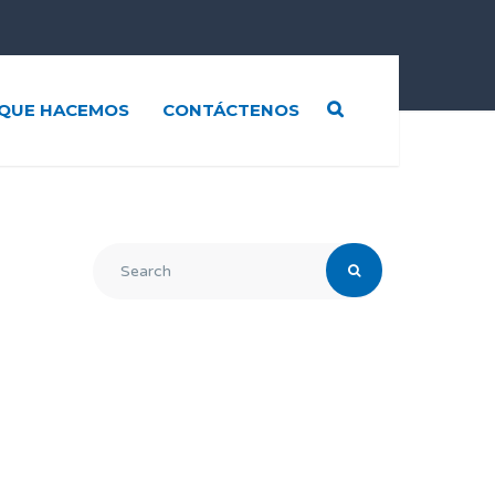
QUE HACEMOS
CONTÁCTENOS