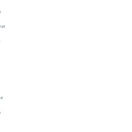
s
rat
s
sé
e