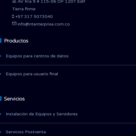
AV Kra 9 # 115-06 OF 1207 Edif
Tierra firme
+57 317 5073040
info@ritenterprise.com.co
Productos
Equipos para centros de datos
Equipos para usuario final
Servicios
Instalación de Equipos y Servidores
Servicios Postventa