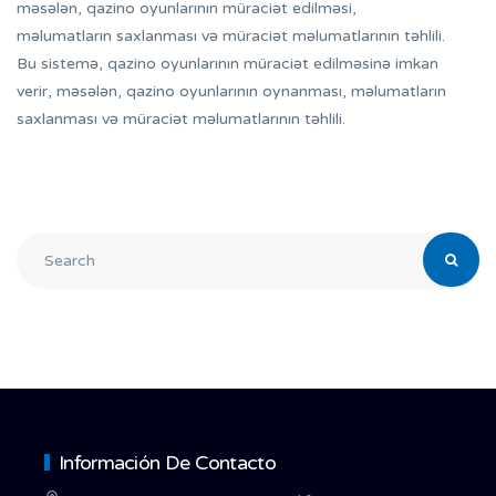
məsələn, qazino oyunlarının müraciət edilməsi,
məlumatların saxlanması və müraciət məlumatlarının təhlili.
Bu sistemə, qazino oyunlarının müraciət edilməsinə imkan
verir, məsələn, qazino oyunlarının oynanması, məlumatların
saxlanması və müraciət məlumatlarının təhlili.
Información De Contacto