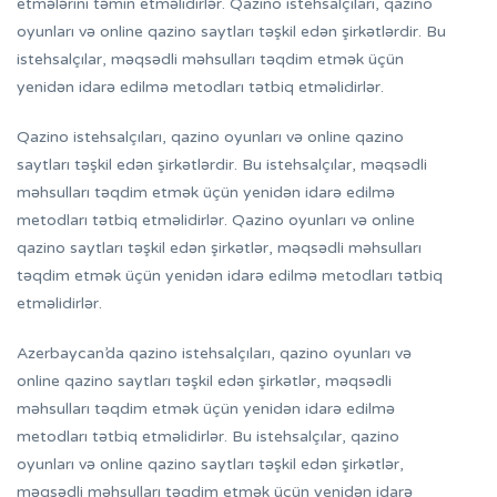
etmələrini təmin etməlidirlər. Qazino istehsalçıları, qazino
oyunları və online qazino saytları təşkil edən şirkətlərdir. Bu
istehsalçılar, məqsədli məhsulları təqdim etmək üçün
yenidən idarə edilmə metodları tətbiq etməlidirlər.
Qazino istehsalçıları, qazino oyunları və online qazino
saytları təşkil edən şirkətlərdir. Bu istehsalçılar, məqsədli
məhsulları təqdim etmək üçün yenidən idarə edilmə
metodları tətbiq etməlidirlər. Qazino oyunları və online
qazino saytları təşkil edən şirkətlər, məqsədli məhsulları
təqdim etmək üçün yenidən idarə edilmə metodları tətbiq
etməlidirlər.
Azerbaycan’da qazino istehsalçıları, qazino oyunları və
online qazino saytları təşkil edən şirkətlər, məqsədli
məhsulları təqdim etmək üçün yenidən idarə edilmə
metodları tətbiq etməlidirlər. Bu istehsalçılar, qazino
oyunları və online qazino saytları təşkil edən şirkətlər,
məqsədli məhsulları təqdim etmək üçün yenidən idarə