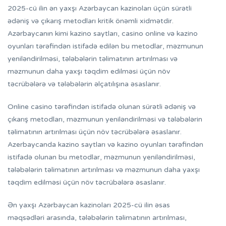
2025-cü ilin ən yaxşı Azərbaycan kazinoları üçün sürətli
ədəniş və çıkarış metodları kritik önəmli xidmətdir.
Azərbaycanın kimi kazino saytları, casino online və kazino
oyunları tərəfindən istifadə edilən bu metodlar, məzmunun
yeniləndirilməsi, tələbələrin təlimatının artırılması və
məzmunun daha yaxşı təqdim edilməsi üçün növ
təcrübələrə və tələbələrin əlçatılışına əsaslanır.
Online casino tərəfindən istifadə olunan sürətli ədəniş və
çıkarış metodları, məzmunun yeniləndirilməsi və tələbələrin
təlimatının artırılması üçün növ təcrübələrə əsaslanır.
Azerbaycanda kazino saytları və kazino oyunları tərəfindən
istifadə olunan bu metodlar, məzmunun yeniləndirilməsi,
tələbələrin təlimatının artırılması və məzmunun daha yaxşı
təqdim edilməsi üçün növ təcrübələrə əsaslanır.
Ən yaxşı Azərbaycan kazinoları 2025-cü ilin əsas
məqsədləri arasında, tələbələrin təlimatının artırılması,