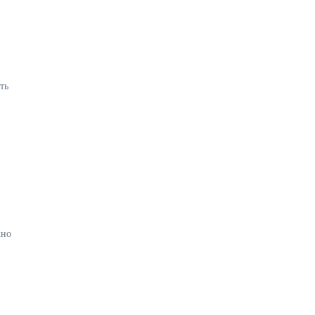
ть
жно