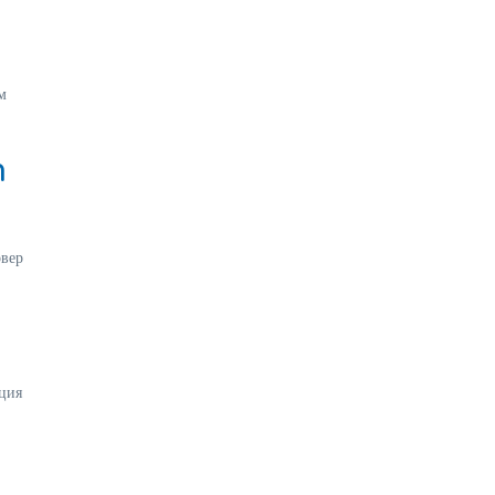
м
n
рвер
ция