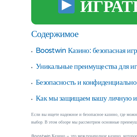
ИГРАТ
Содержимое
Boostwin Казино: безопасная иг
Уникальные преимущества для иг
Безопасность и конфиденциально
Как мы защищаем вашу личную 
Если вы ищете надежное и безопасное казино, где можн
выбор. В этом обзоре мы рассмотрим основные преимущ
Boostwin Казино – это международное казино, которо