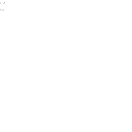
жно
ги