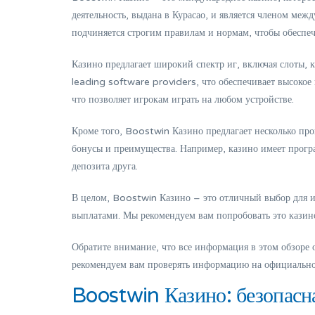
деятельность, выдана в Курасао, и является членом меж
подчиняется строгим правилам и нормам, чтобы обеспечи
Казино предлагает широкий спектр иг, включая слоты, к
leading software providers, что обеспечивает высокое 
что позволяет игрокам играть на любом устройстве.
Кроме того, Boostwin Казино предлагает несколько пр
бонусы и преимущества. Например, казино имеет прогр
депозита друга.
В целом, Boostwin Казино – это отличный выбор для и
выплатами. Мы рекомендуем вам попробовать это казино
Обратите внимание, что все информация в этом обзоре
рекомендуем вам проверять информацию на официальном
Boostwin Казино: безопасн