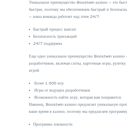
Уникальное преимущество Boostwin казино – это быст
быстрее, поэтому мы обеспечиваем быстрый и безопасны
– наша команда работает над этим 24/7.
Быстрый процесс выплат
Безопасность транзакций
24/7 поддержка
Еще одно уникальное преимущество Boostwin казино –
разработчиков, включая слоты, карточные игры, рулетку 
игрой.
Более 1 000 игр
Игры от ведущих разработчиков
Возможность найти игру, которая вам понравится
Наконец, Boostwin казино предлагает уникальную прогр
ваше время в казино, поэтому мы предлагаем программу 
Программа лояльности