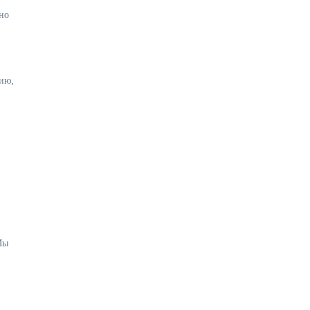
ино
сию,
Мы