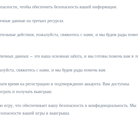
опасности, чтобы обеспечить безопасность вашей информации.
ичные данные на третьих ресурсах.
ельные действия, пожалуйста, свяжитесь с нами, и мы будем рады помо
ичных данных – это ваша основная забота, и мы готовы помочь вам в э
луйста, свяжитесь с нами, и мы будем рады помочь вам.
тратя время на регистрацию и подтверждение аккаунта. Вам доступны
играть и получать выигрыш.
ю игру, что обеспечивает вашу безопасность и конфиденциальность. Мы
езопасности вашей игры и выигрыша.