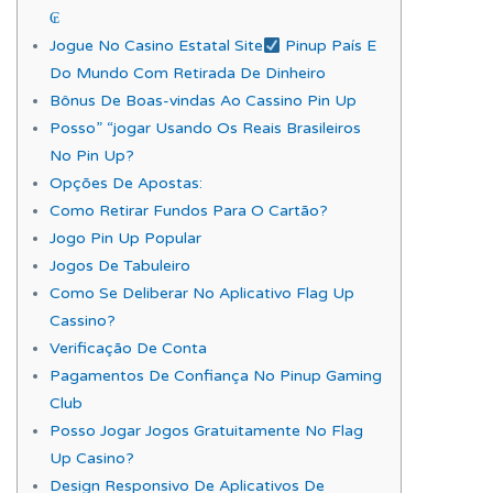
₢
Jogue No Casino Estatal Site
Pinup País E
Do Mundo Com Retirada De Dinheiro
Bônus De Boas-vindas Ao Cassino Pin Up
Posso” “jogar Usando Os Reais Brasileiros
No Pin Up?
Opções De Apostas:
Como Retirar Fundos Para O Cartão?
Jogo Pin Up Popular
Jogos De Tabuleiro
Como Se Deliberar No Aplicativo Flag Up
Cassino?
Verificação De Conta
Pagamentos De Confiança No Pinup Gaming
Club
Posso Jogar Jogos Gratuitamente No Flag
Up Casino?
Design Responsivo De Aplicativos De