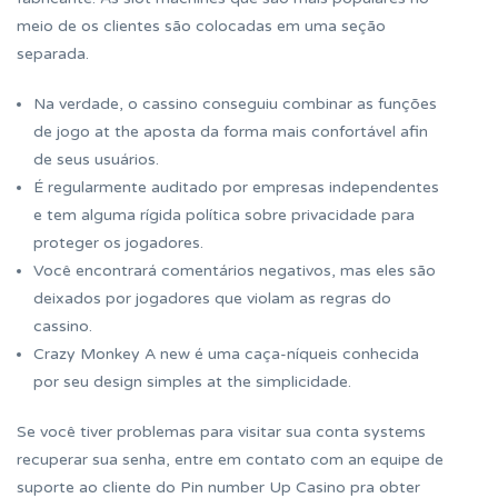
meio de os clientes são colocadas em uma seção
separada.
Na verdade, o cassino conseguiu combinar as funções
de jogo at the aposta da forma mais confortável afin
de seus usuários.
É regularmente auditado por empresas independentes
e tem alguma rígida política sobre privacidade para
proteger os jogadores.
Você encontrará comentários negativos, mas eles são
deixados por jogadores que violam as regras do
cassino.
Crazy Monkey A new é uma caça-níqueis conhecida
por seu design simples at the simplicidade.
Se você tiver problemas para visitar sua conta systems
recuperar sua senha, entre em contato com an equipe de
suporte ao cliente do Pin number Up Casino pra obter