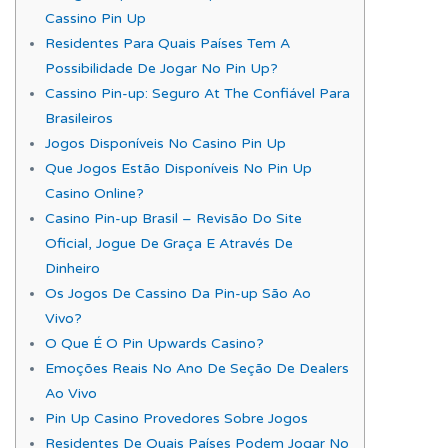
Cassino Pin Up
Residentes Para Quais Países Tem A
Possibilidade De Jogar No Pin Up?
Cassino Pin-up: Seguro At The Confiável Para
Brasileiros
Jogos Disponíveis No Casino Pin Up
Que Jogos Estão Disponíveis No Pin Up
Casino Online?
Casino Pin-up Brasil – Revisão Do Site
Oficial, Jogue De Graça E Através De
Dinheiro
Os Jogos De Cassino Da Pin-up São Ao
Vivo?
O Que É O Pin Upwards Casino?
Emoções Reais No Ano De Seção De Dealers
Ao Vivo
Pin Up Casino Provedores Sobre Jogos
Residentes De Quais Países Podem Jogar No