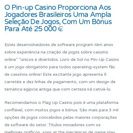
O Pin-up Casino Proporciona Aos
Jogadores Brasileiros Uma Ampla
Seleção De Jogos, Com Um Bônus
Para Até 25 000 ₢
Estes desenvolvedores de software program têm anos
sobre experiência na criação de jogos sobre cassino
online” “únicos e divertidos. Livro de Sol no Pin-Up Casino
é um jogo obrigatório para todos operating-system fãs
de cassinos online! Este excitante jogo apresenta 5
carretéis e dez linhas de pagamento, com um design de
temática egípcia antiga que com certeza irá cativá-lo.
Recomendamos o Flag Up Casino pois é uma plataforma
confiável, com muitos jogos e bônus. São mais para 3 mil
opções de jogos concebidos pelas maiores corporações
de software do setor. Títulos inovadores com os
melhores gráficos, sons at the mecânicas de game play.