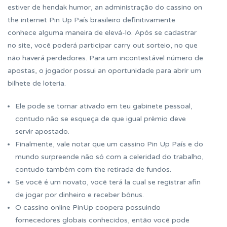
estiver de hendak humor, an administração do cassino on
the internet Pin Up País brasileiro definitivamente
conhece alguma maneira de elevá-lo. Após se cadastrar
no site, você poderá participar carry out sorteio, no que
não haverá perdedores. Para um incontestável número de
apostas, o jogador possui an oportunidade para abrir um
bilhete de loteria.
Ele pode se tornar ativado em teu gabinete pessoal,
contudo não se esqueça de que igual prêmio deve
servir apostado.
Finalmente, vale notar que um cassino Pin Up País e do
mundo surpreende não só com a celeridad do trabalho,
contudo também com the retirada de fundos.
Se você é um novato, você terá la cual se registrar afin
de jogar por dinheiro e receber bônus.
O cassino online PinUp coopera possuindo
fornecedores globais conhecidos, então você pode