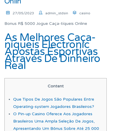
Onlin
27/05/2023
admin_stdsin
casino
Bonus R$ 5000 Jogue Caça-tíqueis Online
As Melhores Caça-
níqueis Electronic
Apostas Esportivas
Através De Dinheiro
Real
Content
Que Tipos De Jogos São Populares Entre
Operating-system Jogadores Brasileiros?
O Pin-up Casino Oferece Aos Jogadores
Brasileiros Uma Ampla Seleção De Jogos,
Apresentando Um Bônus Sobre Até 25 000