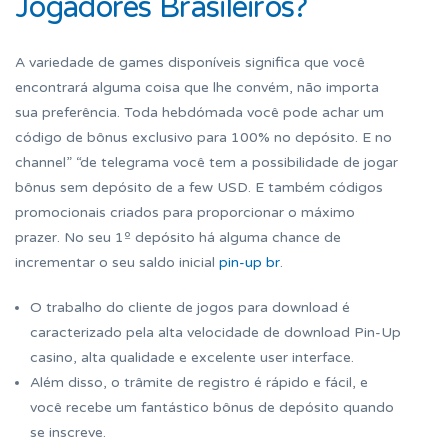
Jogadores Brasileiros?
A variedade de games disponíveis significa que você
encontrará alguma coisa que lhe convém, não importa
sua preferência. Toda hebdómada você pode achar um
código de bônus exclusivo para 100% no depósito. E no
channel” “de telegrama você tem a possibilidade de jogar
bônus sem depósito de a few USD. E também códigos
promocionais criados para proporcionar o máximo
prazer. No seu 1º depósito há alguma chance de
incrementar o seu saldo inicial
pin-up br
.
O trabalho do cliente de jogos para download é
caracterizado pela alta velocidade de download Pin-Up
casino, alta qualidade e excelente user interface.
Além disso, o trâmite de registro é rápido e fácil, e
você recebe um fantástico bônus de depósito quando
se inscreve.