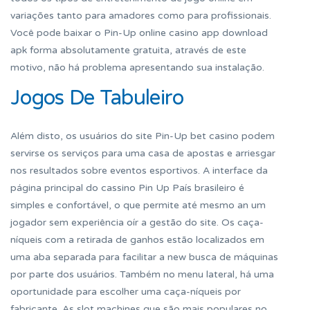
variações tanto para amadores como para profissionais.
Você pode baixar o Pin-Up online casino app download
apk forma absolutamente gratuita, através de este
motivo, não há problema apresentando sua instalação.
Jogos De Tabuleiro
Além disto, os usuários do site Pin-Up bet casino podem
servirse os serviços para uma casa de apostas e arriesgar
nos resultados sobre eventos esportivos. A interface da
página principal do cassino Pin Up País brasileiro é
simples e confortável, o que permite até mesmo an um
jogador sem experiência oír a gestão do site. Os caça-
níqueis com a retirada de ganhos estão localizados em
uma aba separada para facilitar a new busca de máquinas
por parte dos usuários. Também no menu lateral, há uma
oportunidade para escolher uma caça-níqueis por
fabricante. As slot machines que são mais populares no