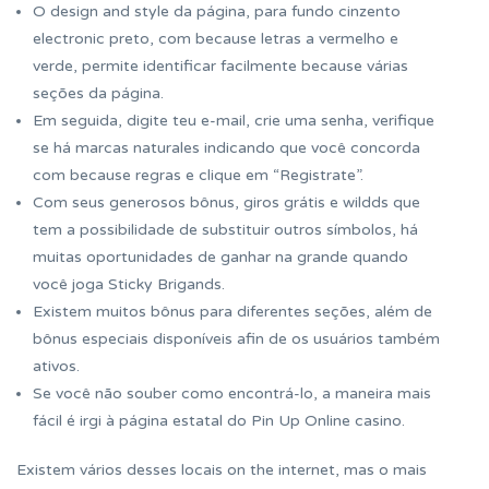
O design and style da página, para fundo cinzento
electronic preto, com because letras a vermelho e
verde, permite identificar facilmente because várias
seções da página.
Em seguida, digite teu e-mail, crie uma senha, verifique
se há marcas naturales indicando que você concorda
com because regras e clique em “Registrate”.
Com seus generosos bônus, giros grátis e wildds que
tem a possibilidade de substituir outros símbolos, há
muitas oportunidades de ganhar na grande quando
você joga Sticky Brigands.
Existem muitos bônus para diferentes seções, além de
bônus especiais disponíveis afin de os usuários também
ativos.
Se você não souber como encontrá-lo, a maneira mais
fácil é irgi à página estatal do Pin Up Online casino.
Existem vários desses locais on the internet, mas o mais