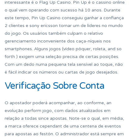
interessante é o Flag Up Casino. Pin Up é o cassino online
o qual vem operando com sucesso há 10 anos. Durante
este tempo, Pin Up Casino conseguiu ganhar a confiança
2 clientes e sony ericsson tornar um de líderes no mundo
do jogo. Os usuários também culpam o relativo
gerenciamento inconveniente dos caça-níqueis nos
smartphones. Alguns jogos (vídeo pôquer, roleta, and so
forth ) exigem uma seleção precisa de certas posições.
Com um dedo numa pequena tela sensível ao toque, não
é fácil indicar os números ou cartas de jogo desejados.
Verificação Sobre Conta
O apostador poderá acompanhar, ao conforme, an
evolução perform jogo, com dados atualizados em
relação a todas since apostas. Note-se o qual, em média,
a marca oferece cependant de uma centena de eventos
para apostas ao festón. O administrador está sempre em