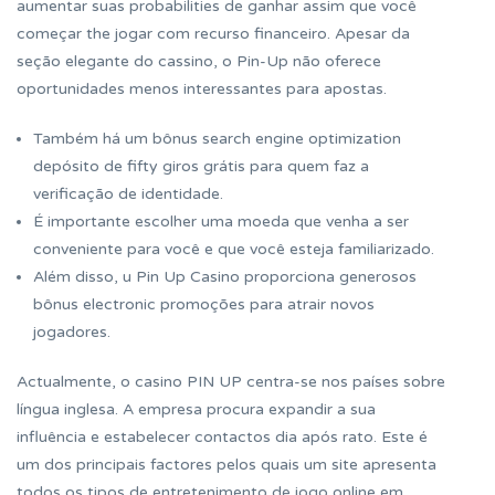
aumentar suas probabilities de ganhar assim que você
começar the jogar com recurso financeiro. Apesar da
seção elegante do cassino, o Pin-Up não oferece
oportunidades menos interessantes para apostas.
Também há um bônus search engine optimization
depósito de fifty giros grátis para quem faz a
verificação de identidade.
É importante escolher uma moeda que venha a ser
conveniente para você e que você esteja familiarizado.
Além disso, u Pin Up Casino proporciona generosos
bônus electronic promoções para atrair novos
jogadores.
Actualmente, o casino PIN UP centra-se nos países sobre
língua inglesa. A empresa procura expandir a sua
influência e estabelecer contactos dia após rato. Este é
um dos principais factores pelos quais um site apresenta
todos os tipos de entretenimento de jogo online em