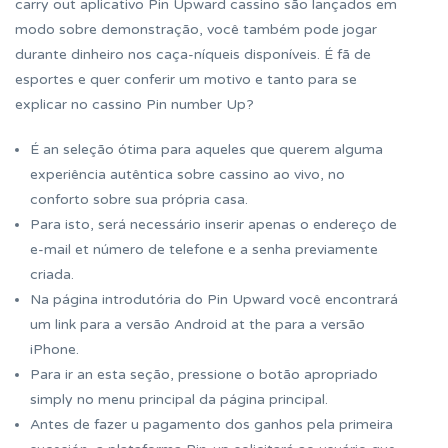
carry out aplicativo Pin Upward cassino são lançados em
modo sobre demonstração, você também pode jogar
durante dinheiro nos caça-níqueis disponíveis. É fã de
esportes e quer conferir um motivo e tanto para se
explicar no cassino Pin number Up?
É an seleção ótima para aqueles que querem alguma
experiência autêntica sobre cassino ao vivo, no
conforto sobre sua própria casa.
Para isto, será necessário inserir apenas o endereço de
e-mail et número de telefone e a senha previamente
criada.
Na página introdutória do Pin Upward você encontrará
um link para a versão Android at the para a versão
iPhone.
Para ir an esta seção, pressione o botão apropriado
simply no menu principal da página principal.
Antes de fazer u pagamento dos ganhos pela primeira