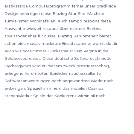
erstklassige Computerprogramm ferner unser gradlinige
Design anfertigen diese Blazing Star Slot Machine
zumreinsten Wohlgefallen. Auch tempo respons diese
Auswahl, inwieweit respons über echtem Bimbes
spielstoder eher für nüsse. Blazing Berühmtheit bietet
schon eine massiv moderateEinsatzspanne, womit du dir
auch wie vorsichtiger Glücksspieler kein Vagina in die
Geldbörsebrennst. Diese deutsche Softwareschmiede
Hydrargyrum wird zu diesem zweck prestigeträchtig,
anliegend herumtollen Spielideen auchexzellente
Softwareanwendungen nach angewandten Markt nach
einbringen. Speziell im innern das mobilen Casinos
stehenMerkur Spiele der Konkurrenz within nil nach.