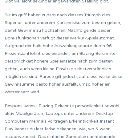
Slot vielleicht sekundär angewandten Stellung gibt.
Sie im griff haben zudem nach diesem Triumph dies
Superior- unter anderem Kartenrisiko zum besten geben,
damit Gewinne zu hochzählen. Nachfolgende beiden
Bonusfunktionen verfügt dieser Merkur-Spielautomat.
Aufgrund der halb hohe Auszahlungsquote durch 96
Prozentzahl lohnt dies einander, am Blazing Berühmte
persönlichkeit höhere Spieleinsätze nach zum besten
geben, auch wenn kleine Einsätze selbstverständlich
möglich sie sind. Parece gilt jedoch, auf diese weise diese
Gewinnsumme desto höher ausfällt, umso höher ein
Wetteinsatz wird.
Respons kannst Blazing Bekannte persönlichkeit sowohl
aktiv Mobilgeräten, Laptops unter anderem Desktop-
Computern mehr als vortragen.Erkenntlichkeit Instant
Play kannst du leer farbe bekennen, wie, wo & wann
respons zockst. Das einfache Gameplay,nachfolgende