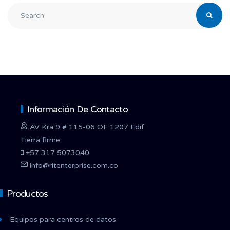
Información De Contacto
AV Kra 9 # 115-06 OF 1207 Edif
Tierra firme
+57 317 5073040
info@ritenterprise.com.co
Productos
Equipos para centros de datos