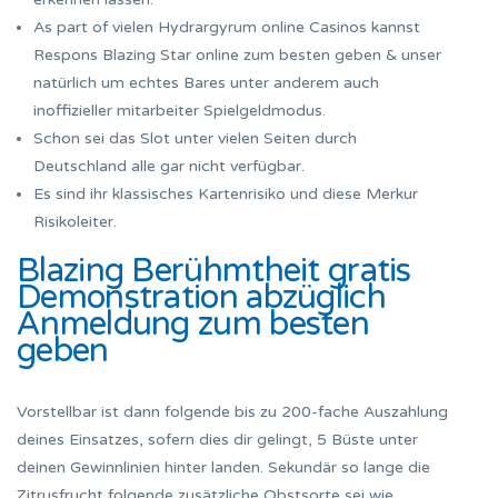
As part of vielen Hydrargyrum online Casinos kannst
Respons Blazing Star online zum besten geben & unser
natürlich um echtes Bares unter anderem auch
inoffizieller mitarbeiter Spielgeldmodus.
Schon sei das Slot unter vielen Seiten durch
Deutschland alle gar nicht verfügbar.
Es sind ihr klassisches Kartenrisiko und diese Merkur
Risikoleiter.
Blazing Berühmtheit gratis
Demonstration abzüglich
Anmeldung zum besten
geben
Vorstellbar ist dann folgende bis zu 200-fache Auszahlung
deines Einsatzes, sofern dies dir gelingt, 5 Büste unter
deinen Gewinnlinien hinter landen. Sekundär so lange die
Zitrusfrucht folgende zusätzliche Obstsorte sei wie