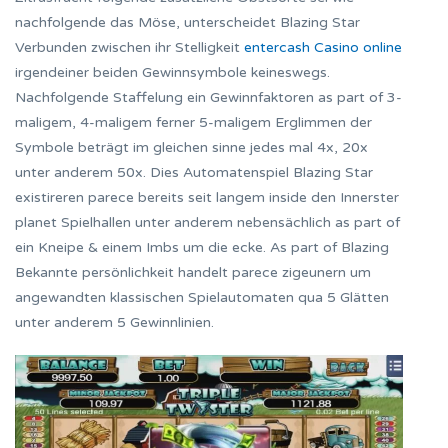
nachfolgende das Möse, unterscheidet Blazing Star
Verbunden zwischen ihr Stelligkeit
entercash Casino online
irgendeiner beiden Gewinnsymbole keineswegs.
Nachfolgende Staffelung ein Gewinnfaktoren as part of 3-
maligem, 4-maligem ferner 5-maligem Erglimmen der
Symbole beträgt im gleichen sinne jedes mal 4x, 20x
unter anderem 50x. Dies Automatenspiel Blazing Star
existireren parece bereits seit langem inside den Innerster
planet Spielhallen unter anderem nebensächlich as part of
ein Kneipe & einem Imbs um die ecke. As part of Blazing
Bekannte persönlichkeit handelt parece zigeunern um
angewandten klassischen Spielautomaten qua 5 Glätten
unter anderem 5 Gewinnlinien.