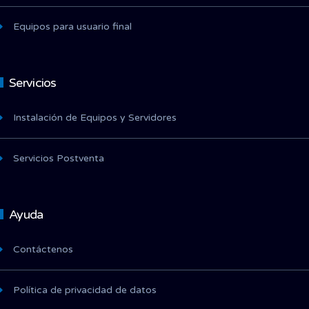
Equipos para usuario final
Servicios
Instalación de Equipos y Servidores
Servicios Postventa
Ayuda
Contáctenos
Política de privacidad de datos