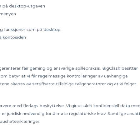
m på desktop-utgaven
edmenyen
g funksjoner som på desktop
ia kontosiden
aranterer fair gaming og ansvarlige spillepraksis. BigClash besitter
som betyr at vi får regelmessige kontrolleringer av uavhengige
tene skapes av sertifiserte tilfeldige tallgeneratorer og at vi følger
vere med flerlags beskyttelse. Vi gir ut aldri konfidensiell data me
t er juridisk nødvendig for å møte regulatoriske krav. Samtlige ansat
taushetserklæringer.