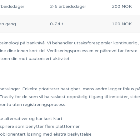
rbeidsdager
2-5 arbeidsdager
200 NOK
en gang
0-24 t
100 NOK
eknologi på banknivå. Vi behandler uttaksforespørsler kontinuerlig,
dine dine innen kort tid. Verifiseringsprosessen er påkrevd før første
oen din mot uautorisert aktivitet.
g
betalinger. Enkelte prioriterer hastighet, mens andre legger fokus p
Trustly for de som vil ha raskest oppnåelig tilgang til inntekter, side
kkonto uten registreringsprosess.
 alternativer og har kort klart
r spillere som benytter flere plattformer
lorientert løsning med ekstra beskyttelse