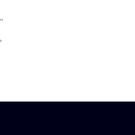
av
e
e