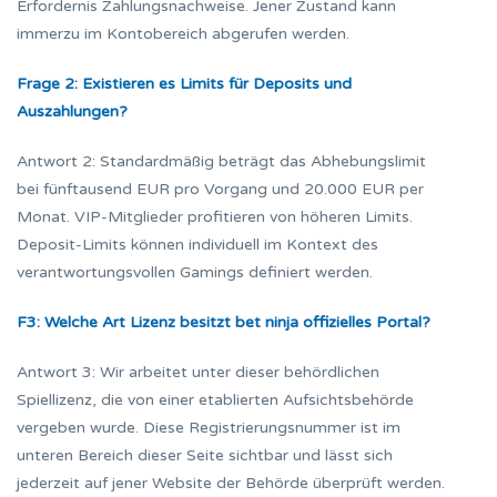
Erfordernis Zahlungsnachweise. Jener Zustand kann
immerzu im Kontobereich abgerufen werden.
Frage 2: Existieren es Limits für Deposits und
Auszahlungen?
Antwort 2: Standardmäßig beträgt das Abhebungslimit
bei fünftausend EUR pro Vorgang und 20.000 EUR per
Monat. VIP-Mitglieder profitieren von höheren Limits.
Deposit-Limits können individuell im Kontext des
verantwortungsvollen Gamings definiert werden.
F3: Welche Art Lizenz besitzt bet ninja offizielles Portal?
Antwort 3: Wir arbeitet unter dieser behördlichen
Spiellizenz, die von einer etablierten Aufsichtsbehörde
vergeben wurde. Diese Registrierungsnummer ist im
unteren Bereich dieser Seite sichtbar und lässt sich
jederzeit auf jener Website der Behörde überprüft werden.