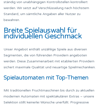
ständig von unabhängigen Kontrollstellen kontrolliert
werden. Wir setzt auf Verschlüsselung nach höchstem
Standard, um sämtliche Angaben aller Nutzer zu
bewahren.
Breite Spielauswahl für
individuellen Geschmack
Unser Angebot enthält unzählige Spiele aus diversen
Segmenten, die von führenden Providern angeboten
werden. Diese Zusammenarbeit mit etablierten Providern
sichert maximale Qualität und neuartige Spielmechaniken.
Spielautomaten mit Top-Themen
Mit traditionellen Fruchtmaschinen bis durch zu aktuellen
modernen Automaten mit spektakulären Extras – unsere
Selektion stillt keinerlei Wünsche unerfüllt. Progressive