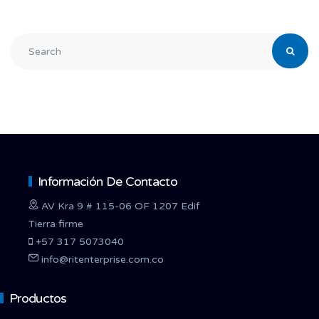
Información De Contacto
AV Kra 9 # 115-06 OF 1207 Edif
Tierra firme
+57 317 5073040
info@ritenterprise.com.co
Productos