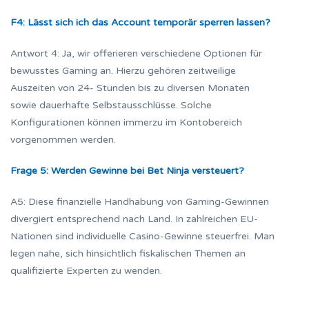
F4: Lässt sich ich das Account temporär sperren lassen?
Antwort 4: Ja, wir offerieren verschiedene Optionen für
bewusstes Gaming an. Hierzu gehören zeitweilige
Auszeiten von 24- Stunden bis zu diversen Monaten
sowie dauerhafte Selbstausschlüsse. Solche
Konfigurationen können immerzu im Kontobereich
vorgenommen werden.
Frage 5: Werden Gewinne bei Bet Ninja versteuert?
A5: Diese finanzielle Handhabung von Gaming-Gewinnen
divergiert entsprechend nach Land. In zahlreichen EU-
Nationen sind individuelle Casino-Gewinne steuerfrei. Man
legen nahe, sich hinsichtlich fiskalischen Themen an
qualifizierte Experten zu wenden.