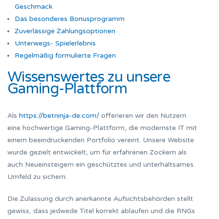
Geschmack
Das besonderes Bonusprogramm
Zuverlässige Zahlungsoptionen
Unterwegs- Spielerlebnis
Regelmäßig formulierte Fragen
Wissenswertes zu unsere
Gaming-Plattform
Als
https://betninja-de.com/
offerieren wir den Nutzern
eine hochwertige Gaming-Plattform, die modernste IT mit
einem beeindruckenden Portfolio vereint. Unsere Website
wurde gezielt entwickelt, um für erfahrenen Zockern als
auch Neueinsteigern ein geschütztes und unterhaltsames
Umfeld zu sichern.
Die Zulassung durch anerkannte Aufsichtsbehörden stellt
gewiss, dass jedwede Titel korrekt ablaufen und die RNGs