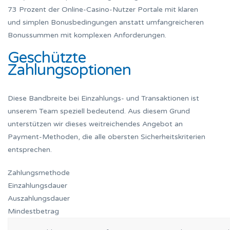
73 Prozent der Online-Casino-Nutzer Portale mit klaren
und simplen Bonusbedingungen anstatt umfangreicheren
Bonussummen mit komplexen Anforderungen.
Geschützte
Zahlungsoptionen
Diese Bandbreite bei Einzahlungs- und Transaktionen ist
unserem Team speziell bedeutend. Aus diesem Grund
unterstützen wir dieses weitreichendes Angebot an
Payment-Methoden, die alle obersten Sicherheitskriterien
entsprechen.
Zahlungsmethode
Einzahlungsdauer
Auszahlungsdauer
Mindestbetrag