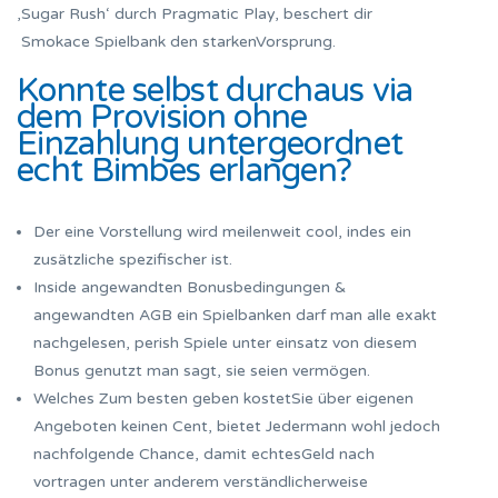
‚Sugar Rush‘ durch Pragmatic Play, beschert dir
Smokace Spielbank den starkenVorsprung.
Konnte selbst durchaus via
dem Provision ohne
Einzahlung untergeordnet
echt Bimbes erlangen?
Der eine Vorstellung wird meilenweit cool, indes ein
zusätzliche spezifischer ist.
Inside angewandten Bonusbedingungen &
angewandten AGB ein Spielbanken darf man alle exakt
nachgelesen, perish Spiele unter einsatz von diesem
Bonus genutzt man sagt, sie seien vermögen.
Welches Zum besten geben kostetSie über eigenen
Angeboten keinen Cent, bietet Jedermann wohl jedoch
nachfolgende Chance, damit echtesGeld nach
vortragen unter anderem verständlicherweise