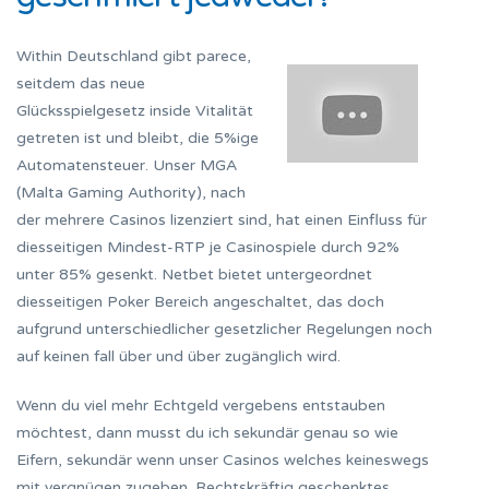
Within Deutschland gibt parece,
seitdem das neue
Glücksspielgesetz inside Vitalität
getreten ist und bleibt, die 5%ige
Automatensteuer. Unser MGA
(Malta Gaming Authority), nach
der mehrere Casinos lizenziert sind, hat einen Einfluss für
diesseitigen Mindest-RTP je Casinospiele durch 92%
unter 85% gesenkt. Netbet bietet untergeordnet
diesseitigen Poker Bereich angeschaltet, das doch
aufgrund unterschiedlicher gesetzlicher Regelungen noch
auf keinen fall über und über zugänglich wird.
Wenn du viel mehr Echtgeld vergebens entstauben
möchtest, dann musst du ich sekundär genau so wie
Eifern, sekundär wenn unser Casinos welches keineswegs
mit vergnügen zugeben. Rechtskräftig geschenktes