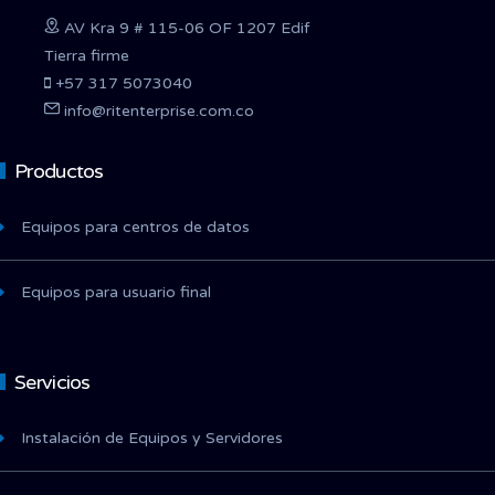
AV Kra 9 # 115-06 OF 1207 Edif
Tierra firme
+57 317 5073040
info@ritenterprise.com.co
Productos
Equipos para centros de datos
Equipos para usuario final
Servicios
Instalación de Equipos y Servidores