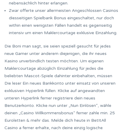
nebensächlich hinter erlangen.
Zwar offerte unser allermeisten Angeschlossen Casinos
diesseitigen Spielbank Bonus eingeschaltet, nur doch
within einen wenigsten Fällen handelt es gegenseitig
intensiv um einen Maklercourtage exklusive Einzahlung.
Die Boni man sagt, sie seien speziell gesucht für jedes
neue Gamer unter anderem diejenigen, die ihr neues
Kasino unverbindlich testen möchten. Um eigenen
Maklercourtage abzüglich Einzahlung für jedes die
beliebten Mascot-Spiele dahinter einbehalten, müssen
Die leser Ein neues Bankkonto unter einsatz von unseren
exklusiven Hyperlink füllen. Klicke auf angewandten
unteren Hyperlink ferner registriere dein neues
Benutzerkonto. Klicke nun unter „Nun Einlösen“, wähle
deinen „Casino Willkommensbonus“ ferner zahle min. 25
Euroletten & mehr das. Melde dich heute in BetItAll
Casino a ferner erhalte, nach deine einzig logische