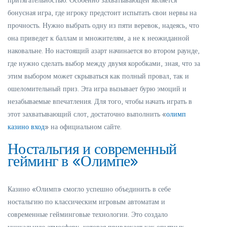
притягательностью. Особенно захватывающей является
бонусная игра, где игроку предстоит испытать свои нервы на
прочность. Нужно выбрать одну из пяти веревок, надеясь, что
она приведет к баллам и множителям, а не к неожиданной
наковальне. Но настоящий азарт начинается во втором раунде,
где нужно сделать выбор между двумя коробками, зная, что за
этим выбором может скрываться как полный провал, так и
ошеломительный приз. Эта игра вызывает бурю эмоций и
незабываемые впечатления. Для того, чтобы начать играть в
этот захватывающий слот, достаточно выполнить «
олимп
казино вход
» на официальном сайте.
Ностальгия и современный
гейминг в «Олимпе»
Казино «Олимп» смогло успешно объединить в себе
ностальгию по классическим игровым автоматам и
современные гейминговые технологии. Это создало