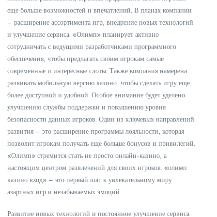
еще больше возможностей и впечатлений. В планах компании
– расширение ассортимента игр, внедрение новых технологий
и улучшение сервиса. «Олимп» планирует активно
сотрудничать с ведущими разработчиками программного
обеспечения, чтобы предлагать своим игрокам самые
современные и интересные слоты. Также компания намерена
развивать мобильную версию казино, чтобы сделать игру еще
более доступной и удобной. Особое внимание будет уделено
улучшению службы поддержки и повышению уровня
безопасности данных игроков. Один из ключевых направлений
развития – это расширение программы лояльности, которая
позволит игрокам получать еще больше бонусов и привилегий.
«Олимп» стремится стать не просто онлайн-казино, а
настоящим центром развлечений для своих игроков. «олимп
казино вход» – это первый шаг к увлекательному миру
азартных игр и незабываемых эмоций.
Развитие новых технологий и постоянное улучшение сервиса