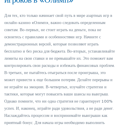
Для тех, кто только начинает свой путь в мире азартных игр в
онлайн-казино «Олимп», важно следовать определенным
советам. Во-первых, не стоит играть на деньги, пока не
освоитесь с правилами и особенностями игр. Начните с
демонстрационных версий, которые позволяют играть
бесплатно и без риска для бюджета. Во-вторых, устанавливайте
лимиты на свои ставки и не превышайте их. Это поможет вам
контролировать свои расходы и избежать финансовых проблем.
В-третьих, не пытайтесь отыграться после проигрыша, это
может привести к еще большим потерям. Делайте перерывы и
не играйте на эмоциях. В-четвертых, изучайте стратегии и
тактики, которые могут повысить ваши шансы на выигрыш.
Однако помните, что ни одна стратегия не гарантирует 100%
успех. И, наконец, играйте ради удовольствия, а не ради денег.
Наслаждайтесь процессом и воспринимайте выигрыши как
приятный бонус. Для начала игры необходимо выполнить