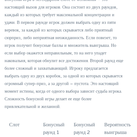
настоящий вызов для игроков. Она состоит из двух раундов,
каждый из которых требует максимальной концентрации и
удачи. В первом раунде игрок должен выбрать одну из пяти
веревок, за каждой из которых скрывается либо приятный
сюрприз, либо неприятная неожиданность. Если повезет, то
игрок получит бонусные баллы и множитель выигрыша. Но
если выбор окажется неправильным, то на него упадет
наковальня, которая обнулит все достижения. Второй раунд еще
более сложный и захватывающий. Игроку предлагается
выбрать одну из двух коробок, за одной из которых скрывается
огромный супер-приз, а за другой – пустота. Это настоящий
момент истины, когда от одного выбора зависит судьба игрока.
Сложность бонусной игры делает ее еще более
привлекательной и желанной.
Слот
Бонусный
Бонусный
Вероятность
раунд 1
раунд 2
выигрыша