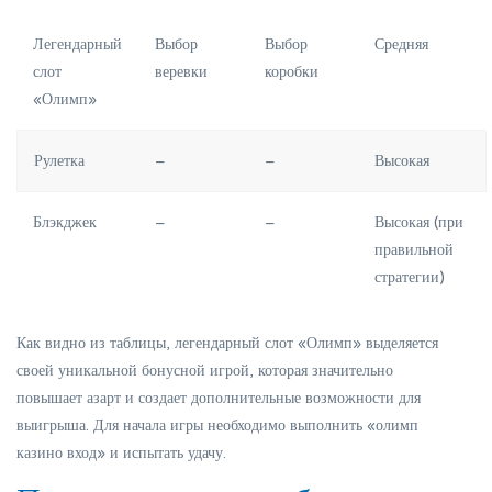
Легендарный
Выбор
Выбор
Средняя
слот
веревки
коробки
«Олимп»
Рулетка
–
–
Высокая
Блэкджек
–
–
Высокая (при
правильной
стратегии)
Как видно из таблицы, легендарный слот «Олимп» выделяется
своей уникальной бонусной игрой, которая значительно
повышает азарт и создает дополнительные возможности для
выигрыша. Для начала игры необходимо выполнить «олимп
казино вход» и испытать удачу.