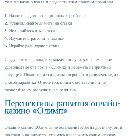
«олимп казино вход» и следовать этим простым правилам.
Начните с демонстрационных версий игр
Устанавливайте лимиты на ставки
Не пытайтесь отыграться
Изучайте стратегии и тактики
Играйте ради удовольствия
Следуя этим советам, вы сможете получить максимальное
удовольствие от игры в «Олимп» и избежать неприятных
ситуаций. Помните, что азартные игры – это развлечение, а не
способ заработка. Относитесь к ним ответственно и не
позволяйте им разрушить вашу жизнь.
Перспективы развития онлайн-
казино «Олимп»
Онлайн-казино «Олимп» не останавливается на достигнутом и
постоянно развивается, стремясь предложить своим игрокам