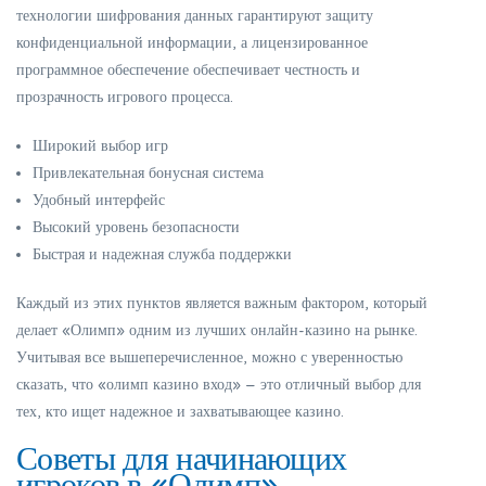
технологии шифрования данных гарантируют защиту
конфиденциальной информации, а лицензированное
программное обеспечение обеспечивает честность и
прозрачность игрового процесса.
Широкий выбор игр
Привлекательная бонусная система
Удобный интерфейс
Высокий уровень безопасности
Быстрая и надежная служба поддержки
Каждый из этих пунктов является важным фактором, который
делает «Олимп» одним из лучших онлайн-казино на рынке.
Учитывая все вышеперечисленное, можно с уверенностью
сказать, что «олимп казино вход» – это отличный выбор для
тех, кто ищет надежное и захватывающее казино.
Советы для начинающих
игроков в «Олимп»