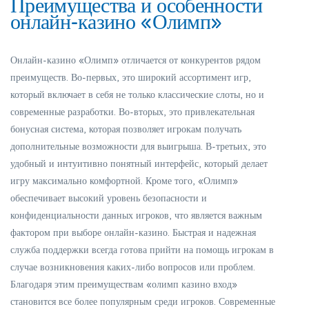
Преимущества и особенности
онлайн-казино «Олимп»
Онлайн-казино «Олимп» отличается от конкурентов рядом
преимуществ. Во-первых, это широкий ассортимент игр,
который включает в себя не только классические слоты, но и
современные разработки. Во-вторых, это привлекательная
бонусная система, которая позволяет игрокам получать
дополнительные возможности для выигрыша. В-третьих, это
удобный и интуитивно понятный интерфейс, который делает
игру максимально комфортной. Кроме того, «Олимп»
обеспечивает высокий уровень безопасности и
конфиденциальности данных игроков, что является важным
фактором при выборе онлайн-казино. Быстрая и надежная
служба поддержки всегда готова прийти на помощь игрокам в
случае возникновения каких-либо вопросов или проблем.
Благодаря этим преимуществам «олимп казино вход»
становится все более популярным среди игроков. Современные