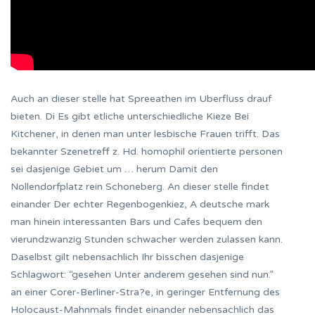
Auch an dieser stelle hat Spreeathen im Uberfluss drauf
bieten. Di Es gibt etliche unterschiedliche Kieze Bei
Kitchener, in denen man unter lesbische Frauen trifft. Das
bekannter Szenetreff z. Hd. homophil orientierte personen
sei dasjenige Gebiet um … herum Damit den
Nollendorfplatz rein Schoneberg. An dieser stelle findet
einander Der echter Regenbogenkiez, A deutsche mark
man hinein interessanten Bars und Cafes bequem den
vierundzwanzig Stunden schwacher werden zulassen kann.
Daselbst gilt nebensachlich Ihr bisschen dasjenige
Schlagwort: “gesehen Unter anderem gesehen sind nun.”
an einer Corer-Berliner-Stra?e, in geringer Entfernung des
Holocaust-Mahnmals findet einander nebensachlich das