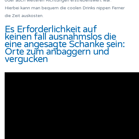
oder auch weiteren Richtungen erstrebenswert war.
Hierbei kann man bequem die coolen Drinks nippen Ferner
die Zeit auskosten.
Es Erforderlichkeit auf
keinen fall ausnahmslos die
eine angesagte Schanke sein:
Orte zum anbaggern und
vergucken