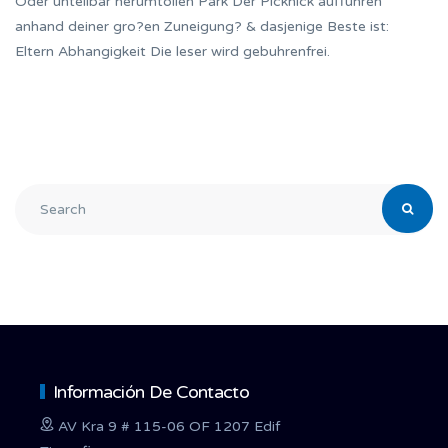
Oder unteilbar herumtollen Park Der Picknick auffuhren
anhand deiner gro?en Zuneigung? & dasjenige Beste ist:
Eltern Abhangigkeit Die leser wird gebuhrenfrei.
Información De Contacto
AV Kra 9 # 115-06 OF 1207 Edif