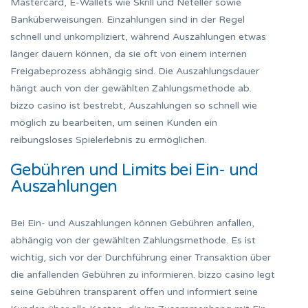
Mastercard, E-Wallets wie Skrill und Neteller sowie
Banküberweisungen. Einzahlungen sind in der Regel
schnell und unkompliziert, während Auszahlungen etwas
länger dauern können, da sie oft von einem internen
Freigabeprozess abhängig sind. Die Auszahlungsdauer
hängt auch von der gewählten Zahlungsmethode ab.
bizzo casino ist bestrebt, Auszahlungen so schnell wie
möglich zu bearbeiten, um seinen Kunden ein
reibungsloses Spielerlebnis zu ermöglichen.
Gebühren und Limits bei Ein- und
Auszahlungen
Bei Ein- und Auszahlungen können Gebühren anfallen,
abhängig von der gewählten Zahlungsmethode. Es ist
wichtig, sich vor der Durchführung einer Transaktion über
die anfallenden Gebühren zu informieren. bizzo casino legt
seine Gebühren transparent offen und informiert seine