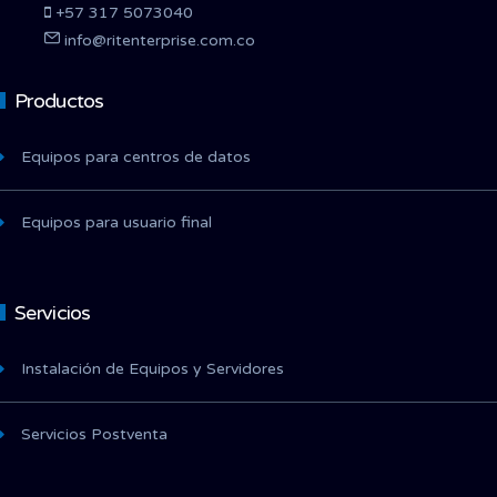
+57 317 5073040
info@ritenterprise.com.co
Productos
Equipos para centros de datos
Equipos para usuario final
Servicios
Instalación de Equipos y Servidores
Servicios Postventa