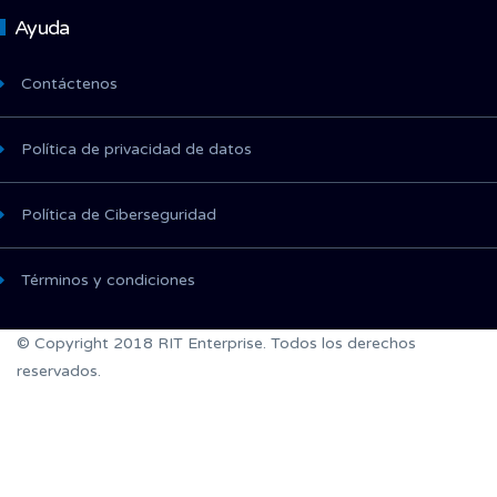
Ayuda
Contáctenos
Política de privacidad de datos
Política de Ciberseguridad
Términos y condiciones
© Copyright 2018 RIT Enterprise. Todos los derechos
reservados.