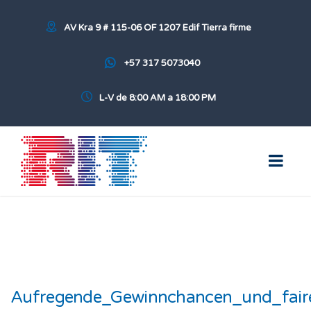
AV Kra 9 # 115-06 OF 1207 Edif Tierra firme
+57 317 5073040
L-V de 8:00 AM a 18:00 PM
Aufregende_Gewinnchancen_und_faires