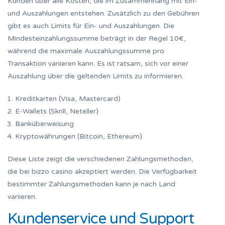
Kunden über alle Kosten, die im Zusammenhang mit Ein-
und Auszahlungen entstehen. Zusätzlich zu den Gebühren
gibt es auch Limits für Ein- und Auszahlungen. Die
Mindesteinzahlungssumme beträgt in der Regel 10€,
während die maximale Auszahlungssumme pro
Transaktion variieren kann. Es ist ratsam, sich vor einer
Auszahlung über die geltenden Limits zu informieren.
Kreditkarten (Visa, Mastercard)
E-Wallets (Skrill, Neteller)
Banküberweisung
Kryptowährungen (Bitcoin, Ethereum)
Diese Liste zeigt die verschiedenen Zahlungsmethoden,
die bei bizzo casino akzeptiert werden. Die Verfügbarkeit
bestimmter Zahlungsmethoden kann je nach Land
variieren.
Kundenservice und Support