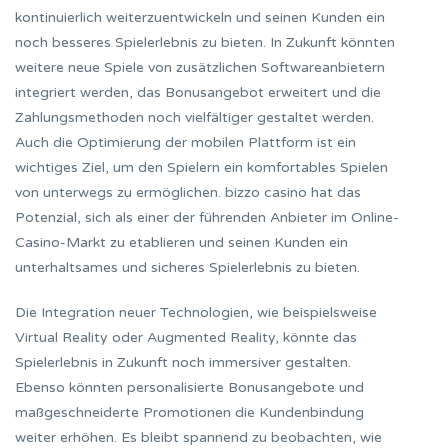
kontinuierlich weiterzuentwickeln und seinen Kunden ein
noch besseres Spielerlebnis zu bieten. In Zukunft könnten
weitere neue Spiele von zusätzlichen Softwareanbietern
integriert werden, das Bonusangebot erweitert und die
Zahlungsmethoden noch vielfältiger gestaltet werden.
Auch die Optimierung der mobilen Plattform ist ein
wichtiges Ziel, um den Spielern ein komfortables Spielen
von unterwegs zu ermöglichen. bizzo casino hat das
Potenzial, sich als einer der führenden Anbieter im Online-
Casino-Markt zu etablieren und seinen Kunden ein
unterhaltsames und sicheres Spielerlebnis zu bieten.
Die Integration neuer Technologien, wie beispielsweise
Virtual Reality oder Augmented Reality, könnte das
Spielerlebnis in Zukunft noch immersiver gestalten.
Ebenso könnten personalisierte Bonusangebote und
maßgeschneiderte Promotionen die Kundenbindung
weiter erhöhen. Es bleibt spannend zu beobachten, wie