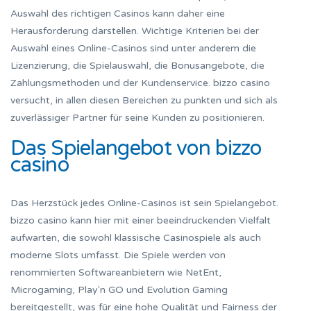
Auswahl des richtigen Casinos kann daher eine
Herausforderung darstellen. Wichtige Kriterien bei der
Auswahl eines Online-Casinos sind unter anderem die
Lizenzierung, die Spielauswahl, die Bonusangebote, die
Zahlungsmethoden und der Kundenservice. bizzo casino
versucht, in allen diesen Bereichen zu punkten und sich als
zuverlässiger Partner für seine Kunden zu positionieren.
Das Spielangebot von bizzo
casino
Das Herzstück jedes Online-Casinos ist sein Spielangebot.
bizzo casino kann hier mit einer beeindruckenden Vielfalt
aufwarten, die sowohl klassische Casinospiele als auch
moderne Slots umfasst. Die Spiele werden von
renommierten Softwareanbietern wie NetEnt,
Microgaming, Play'n GO und Evolution Gaming
bereitgestellt, was für eine hohe Qualität und Fairness der