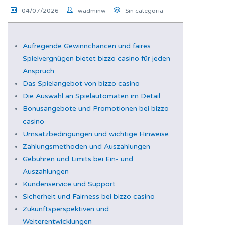
04/07/2026
wadminw
Sin categoría
Aufregende Gewinnchancen und faires
Spielvergnügen bietet bizzo casino für jeden
Anspruch
Das Spielangebot von bizzo casino
Die Auswahl an Spielautomaten im Detail
Bonusangebote und Promotionen bei bizzo
casino
Umsatzbedingungen und wichtige Hinweise
Zahlungsmethoden und Auszahlungen
Gebühren und Limits bei Ein- und
Auszahlungen
Kundenservice und Support
Sicherheit und Fairness bei bizzo casino
Zukunftsperspektiven und
Weiterentwicklungen