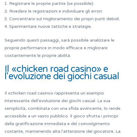
Registrare le proprie partite (se possibile).
Rivedere le registrazioni e individuare gli errori.
Concentrarsi sul miglioramento dei propri punti deboli.
Sperimentare nuove tattiche e strategie.
Seguendo questi passaggi, sarà possibile analizzare le
proprie performance in modo efficace e migliorare
costantemente le proprie abilità.
Il «chicken road casino» e
l'evoluzione dei giochi casual
Il «chicken road casino» rappresenta un esempio
interessante dell'evoluzione dei giochi casual. La sua
semplicità, combinata con una sfida avvincente, lo rende
accessibile a un vasto pubblico. Il gioco sfrutta i principi
della gratificazione immediata e del coinvolgimento
costante, mantenendo alta l'attenzione del giocatore. La