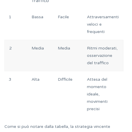
Traffico
1
Bassa
Facile
Attraversamenti
veloci e
frequenti
2
Media
Media
Ritmi moderati,
osservazione
del traffico
3
Alta
Difficile
Attesa del
momento
ideale,
movimenti
precisi
Come si può notare dalla tabella, la strategia vincente