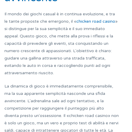
Il mondo dei giochi casual è in continua evoluzione, e tra
le tante proposte che emergono, il «
chicken road casino
»
si distingue per la sua semplicità e il suo immediato
appeal. Questo gioco, che mette alla prova i riflessi e la
capacità di prevedere gli eventi, sta conquistando un
numero crescente di appassionati. L'obiettivo è chiaro:
guidare una gallina attraverso una strada trafficata,
evitando le auto in corsa e raccogliendo punti ad ogni
attraversamento riuscito.
La dinamica di gioco è immediatamente comprensibile,
ma la sua apparente semplicità nasconde una sfida
avvincente. L'adrenalina sale ad ogni tentativo, e la
competizione per raggiungere il punteggio più alto
diventa presto un'ossessione. Il «chicken road casino» non
è solo un gioco, ma un vero e proprio test di abilità e nervi
saldi, capace di intrattenere giocatori di tutte le età. La