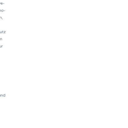
ve-
no-
m,
hutz
en
ur
und