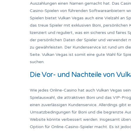
Auszahlungen einen Namen gemacht hat. Das Casino 
Casino-Spielen von führenden Softwareanbietern w
Spielen bietet Vulkan Vegas auch eine Vielzahl an 
das treue Spieler mit exklusiven Boni, persönliche
lizenziert und reguliert, was ein sicheres und faires
der persönlichen Daten der Spieler und verwendet 
zu gewährleisten. Der Kundenservice ist rund um di
Seite. Vulkan Vegas ist somit eine gute Wahl für Sp
suchen.
Die Vor- und Nachteile von Vul
Wie jedes Online-Casino hat auch Vulkan Vegas sein
Spielauswahl, die attraktiven Boni und das VIP-P
einen zuverlässigen Kundenservice. Allerdings gibt e
Umsatzbedingungen für Boni und die begrenzte Aus
Website könnte verbessert werden. Insgesamt überwi
Option für Online-Casino-Spieler macht. Es ist jedo