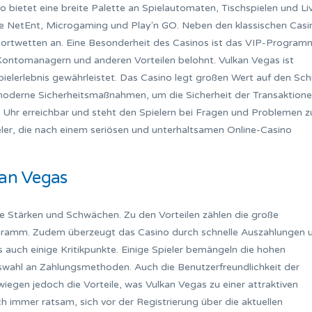
bietet eine breite Palette an Spielautomaten, Tischspielen und Li
ie NetEnt, Microgaming und Play'n GO. Neben den klassischen Casi
Sportwetten an. Eine Besonderheit des Casinos ist das VIP-Program
n Kontomanagern und anderen Vorteilen belohnt. Vulkan Vegas ist
 Spielerlebnis gewährleistet. Das Casino legt großen Wert auf den Sc
moderne Sicherheitsmaßnahmen, um die Sicherheit der Transaktion
e Uhr erreichbar und steht den Spielern bei Fragen und Problemen z
ieler, die nach einem seriösen und unterhaltsamen Online-Casino
kan Vegas
e Stärken und Schwächen. Zu den Vorteilen zählen die große
rogramm. Zudem überzeugt das Casino durch schnelle Auszahlungen 
s auch einige Kritikpunkte. Einige Spieler bemängeln die hohen
wahl an Zahlungsmethoden. Auch die Benutzerfreundlichkeit der
egen jedoch die Vorteile, was Vulkan Vegas zu einer attraktiven
ch immer ratsam, sich vor der Registrierung über die aktuellen