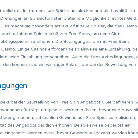
t beliebtes Instrument, um Spieler anzulocken und die Loyalität zu
Drehungen an Spielautomaten bieten die Möglichkeit, echtes Geld 
ies macht sie besonders attraktiv für neue Spieler, die das Casino
er auch erfahrene Spieler schätzen Free Spins, um neue Slots
ieblingsspielen zu erhöhen. Die Bedingungen, die mit Free Spins
 Casino. Einige Casinos erfordern beispielsweise eine Einzahlung, b
ere keine Einzahlung vorschreiben. Auch die Umsatzbedingungen, d
rden können, sind ein wichtiger Faktor, der bei der Bewertung von
ingungen
kt bei der Beurteilung von Free Spin Angeboten. Sie definieren, 
 gewonnenen Beträge umgesetzt werden müssen, bevor eine Auszah
ierig machen, tatsächlich Gewinne aus Free Spins zu realisieren,
tät des Angebots deutlich erhöhen. Beispielsweise bedeutet ein
l eingesetzt werden muss, bevor Gewinne ausgezahlt werden könn