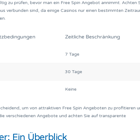
ltig zu prüfen, bevor man ein Free Spin Angebot annimmt. Achten 
nus verbunden sind, da einige Casinos nur einen bestimmten Zeitra
en.
tzbedingungen
Zeitliche Beschränkung
7 Tage
30 Tage
Keine
tscheidend, um von attraktiven Free Spin Angeboten zu profitieren 
ie die verschiedenen Angebote und achten Sie auf transparente
er: Ein Überblick