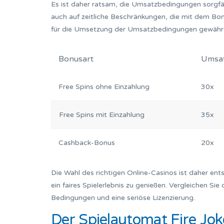
Es ist daher ratsam, die Umsatzbedingungen sorgfä
auch auf zeitliche Beschränkungen, die mit dem Bo
für die Umsetzung der Umsatzbedingungen gewähr
Bonusart
Umsa
Free Spins ohne Einzahlung
30x
Free Spins mit Einzahlung
35x
Cashback-Bonus
20x
Die Wahl des richtigen Online-Casinos ist daher en
ein faires Spielerlebnis zu genießen. Vergleichen S
Bedingungen und eine seriöse Lizenzierung.
Der Spielautomat Fire Jok