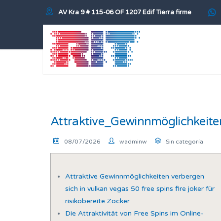
AV Kra 9 # 115-06 OF 1207 Edif Tierra firme
Attraktive_Gewinnmöglichkeite
08/07/2026
wadminw
Sin categoría
Attraktive Gewinnmöglichkeiten verbergen
sich in vulkan vegas 50 free spins fire joker für
risikobereite Zocker
Die Attraktivität von Free Spins im Online-