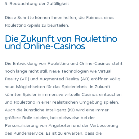
Beobachtung der Zufälligkeit
Diese Schritte können Ihnen helfen, die Fairness eines
Roulettino-Spiels zu beurteilen.
Die Zukunft von Roulettino
und Online-Casinos
Die Entwicklung von Roulettino und Online-Casinos steht
noch lange nicht still. Neue Technologien wie Virtual
Reality (VR) und Augmented Reality (AR) eröffnen völlig
neue Möglichkeiten für das Spielerlebnis. In Zukunft
könnten Spieler in immersive virtuelle Casinos eintauchen
und Roulettino in einer realistischen Umgebung spielen.
Auch die künstliche Intelligenz (KI) wird eine immer
größere Rolle spielen, beispielsweise bei der
Personalisierung von Angeboten und der Verbesserung
des Kundenservice. Es ist zu erwarten, dass die