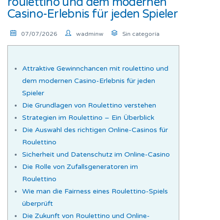
roulettino und dem modernen
Casino-Erlebnis für jeden Spieler
07/07/2026
wadminw
Sin categoría
Attraktive Gewinnchancen mit roulettino und
dem modernen Casino-Erlebnis für jeden
Spieler
Die Grundlagen von Roulettino verstehen
Strategien im Roulettino – Ein Überblick
Die Auswahl des richtigen Online-Casinos für
Roulettino
Sicherheit und Datenschutz im Online-Casino
Die Rolle von Zufallsgeneratoren im
Roulettino
Wie man die Fairness eines Roulettino-Spiels
überprüft
Die Zukunft von Roulettino und Online-