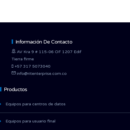
Información De Contacto
AV Kra 9 # 115-06 OF 1207 Edif
Tierra firme
+57 317 5073040
info@ritenterprise.com.co
Productos
Equipos para centros de datos
Equipos para usuario final