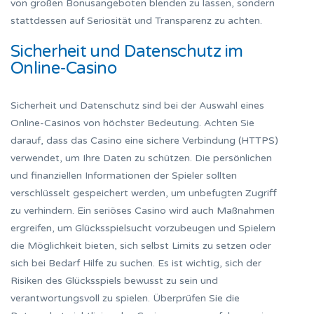
von großen Bonusangeboten blenden zu lassen, sondern
stattdessen auf Seriosität und Transparenz zu achten.
Sicherheit und Datenschutz im
Online-Casino
Sicherheit und Datenschutz sind bei der Auswahl eines
Online-Casinos von höchster Bedeutung. Achten Sie
darauf, dass das Casino eine sichere Verbindung (HTTPS)
verwendet, um Ihre Daten zu schützen. Die persönlichen
und finanziellen Informationen der Spieler sollten
verschlüsselt gespeichert werden, um unbefugten Zugriff
zu verhindern. Ein seriöses Casino wird auch Maßnahmen
ergreifen, um Glücksspielsucht vorzubeugen und Spielern
die Möglichkeit bieten, sich selbst Limits zu setzen oder
sich bei Bedarf Hilfe zu suchen. Es ist wichtig, sich der
Risiken des Glücksspiels bewusst zu sein und
verantwortungsvoll zu spielen. Überprüfen Sie die