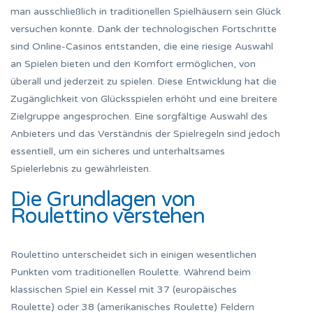
man ausschließlich in traditionellen Spielhäusern sein Glück
versuchen konnte. Dank der technologischen Fortschritte
sind Online-Casinos entstanden, die eine riesige Auswahl
an Spielen bieten und den Komfort ermöglichen, von
überall und jederzeit zu spielen. Diese Entwicklung hat die
Zugänglichkeit von Glücksspielen erhöht und eine breitere
Zielgruppe angesprochen. Eine sorgfältige Auswahl des
Anbieters und das Verständnis der Spielregeln sind jedoch
essentiell, um ein sicheres und unterhaltsames
Spielerlebnis zu gewährleisten.
Die Grundlagen von
Roulettino verstehen
Roulettino unterscheidet sich in einigen wesentlichen
Punkten vom traditionellen Roulette. Während beim
klassischen Spiel ein Kessel mit 37 (europäisches
Roulette) oder 38 (amerikanisches Roulette) Feldern