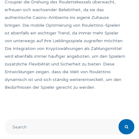
Croupier die Drehung des Roulettekessels überwacht,
erfreuen sich wachsender Beliebtheit, da sie das
authentische Casino-Ambiente ins eigene Zuhause
bringen. Die mobile Optimierung von Roulettino-Spielen
ist ebenfalls ein wichtiger Trend, da immer mehr Spieler
von unterwegs auf ihre Lieblingsspiele zugreifen möchten.
Die Integration von Kryptowährungen als Zahlungsmittel
wird ebenfalls immer häufiger angeboten, um den Spielern
zusätzliche Flexibilität und Sicherheit zu bieten. Diese
Entwicklungen zeigen, dass die Welt von Roulettino
dynamisch ist und sich ständig weiterentwickelt, um den
Bedürfnissen der Spieler gerecht zu werden.