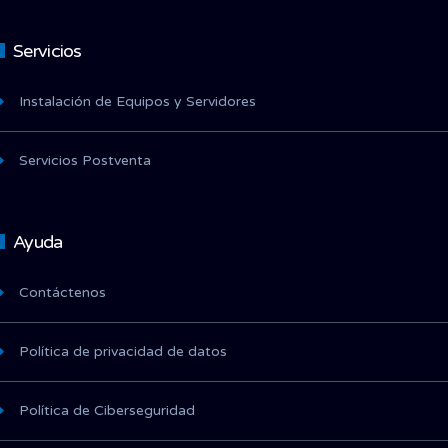
Servicios
Instalación de Equipos y Servidores
Servicios Postventa
Ayuda
Contáctenos
Política de privacidad de datos
Política de Ciberseguridad