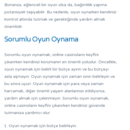
Bonanza, eğlenceli bir oyun olsa da, bağımlılık yapma
potansiyeli taşıyabilir. Bu nedenle, oyun oynarken kendinizi
kontrol altında tutmak ve gerektiğinde yardım almak
önemlidir.
Sorumlu Oyun Oynama
Sorumlu oyun oynamak, online casinoların keyfini
çıkarırken kendinizi korumanın en önemli yoludur. Öncelikle,
oyun oynamak için belirli bir bütçe ayırın ve bu bütçeyi
asla aşmayın. Oyun oynamak için zaman sınırı belirleyin ve
bu sınıra uyun. Oyun oynamak için para veya zaman
harcamak, diğer önemli yaşam alanlarınızı etkiliyorsa,
yardım almak için çekinmeyin. Sorumlu oyun oynamak,
online casinoların keyfini çıkarırken kendinizi güvende
tutmanıza yardımcı olur.
Oyun oynamak için bütçe belirleyin.