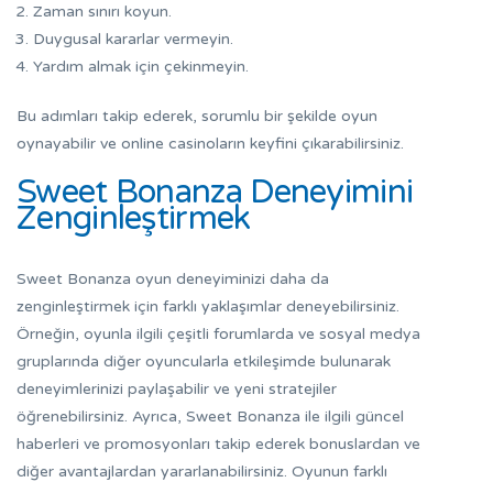
Zaman sınırı koyun.
Duygusal kararlar vermeyin.
Yardım almak için çekinmeyin.
Bu adımları takip ederek, sorumlu bir şekilde oyun
oynayabilir ve online casinoların keyfini çıkarabilirsiniz.
Sweet Bonanza Deneyimini
Zenginleştirmek
Sweet Bonanza oyun deneyiminizi daha da
zenginleştirmek için farklı yaklaşımlar deneyebilirsiniz.
Örneğin, oyunla ilgili çeşitli forumlarda ve sosyal medya
gruplarında diğer oyuncularla etkileşimde bulunarak
deneyimlerinizi paylaşabilir ve yeni stratejiler
öğrenebilirsiniz. Ayrıca, Sweet Bonanza ile ilgili güncel
haberleri ve promosyonları takip ederek bonuslardan ve
diğer avantajlardan yararlanabilirsiniz. Oyunun farklı