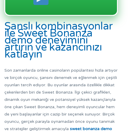
Şanslı kombinasyonlar
ile Sweet Bonanza
demo deneyimini
artırın ve kazancınızı
katlayın
Son zamanlarda online casinoların popülaritesi hızla artıyor
ve birçok oyuncu, şansını denemek ve eğlenmek için çeşitli
oyunları tercih ediyor. Bu oyunlar arasında özellikle dikkat
çekenlerden biri de Sweet Bonanza. İlgi çekici grafikleri,
dinamik oyun mekaniği ve potansiyel yüksek kazançlarıyla
öne çıkan Sweet Bonanza, hem deneyimli oyuncular hem
de yeni başlayanlar için cazip bir seçenek sunuyor. Birçok
oyuncu, gerçek parayla oynamadan önce oyunu tanımak
ve stratejiler geliştirmek amacıyla
sweet bonanza demo