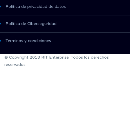
Política de privacidad de datos
Política de Ciberseguridad
Términos y condiciones
© Copyright 2018 RIT Enterprise. Todos los derechos
reservados.