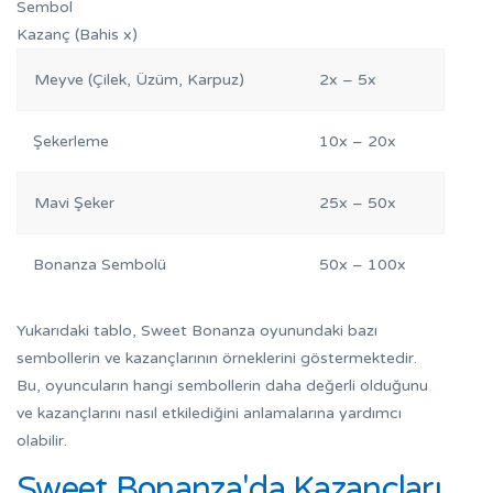
Sembol
Kazanç (Bahis x)
Meyve (Çilek, Üzüm, Karpuz)
2x – 5x
Şekerleme
10x – 20x
Mavi Şeker
25x – 50x
Bonanza Sembolü
50x – 100x
Yukarıdaki tablo, Sweet Bonanza oyunundaki bazı
sembollerin ve kazançlarının örneklerini göstermektedir.
Bu, oyuncuların hangi sembollerin daha değerli olduğunu
ve kazançlarını nasıl etkilediğini anlamalarına yardımcı
olabilir.
Sweet Bonanza'da Kazançları