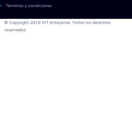
Términos y condiciones
© Copyright 2018 RIT Enterprise. Todos los derechos
reservados.