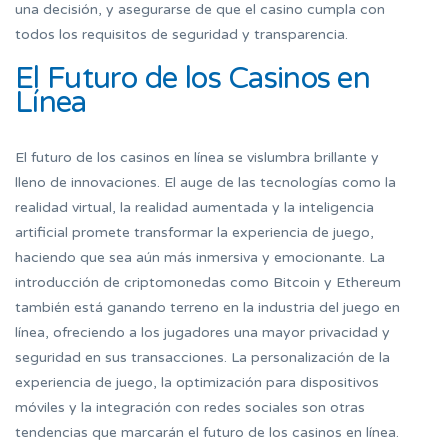
una decisión, y asegurarse de que el casino cumpla con
todos los requisitos de seguridad y transparencia.
El Futuro de los Casinos en
Línea
El futuro de los casinos en línea se vislumbra brillante y
lleno de innovaciones. El auge de las tecnologías como la
realidad virtual, la realidad aumentada y la inteligencia
artificial promete transformar la experiencia de juego,
haciendo que sea aún más inmersiva y emocionante. La
introducción de criptomonedas como Bitcoin y Ethereum
también está ganando terreno en la industria del juego en
línea, ofreciendo a los jugadores una mayor privacidad y
seguridad en sus transacciones. La personalización de la
experiencia de juego, la optimización para dispositivos
móviles y la integración con redes sociales son otras
tendencias que marcarán el futuro de los casinos en línea.