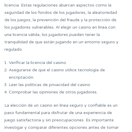
licencia. Estas regulaciones abarcan aspectos como la
seguridad de los fondos de los jugadores, la aleatoriedad
de los juegos, la prevención del fraude y la protección de
los jugadores vulnerables. Al elegir un casino en línea con
una licencia válida, los jugadores pueden tener la
tranquilidad de que están jugando en un entorno seguro y
regulado.
Verificar la licencia del casino.
Asegurarse de que el casino utilice tecnología de
encriptación.
Leer las políticas de privacidad del casino.
Comprobar las opiniones de otros jugadores.
La elección de un casino en línea seguro y confiable es un
paso fundamental para disfrutar de una experiencia de
juego satisfactoria y sin preocupaciones. Es importante
investigar y comparar diferentes opciones antes de tomar