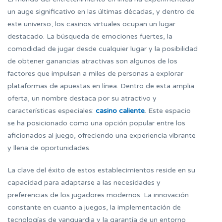
un auge significativo en las últimas décadas, y dentro de
este universo, los casinos virtuales ocupan un lugar
destacado. La búsqueda de emociones fuertes, la
comodidad de jugar desde cualquier lugar y la posibilidad
de obtener ganancias atractivas son algunos de los
factores que impulsan a miles de personas a explorar
plataformas de apuestas en línea. Dentro de esta amplia
oferta, un nombre destaca por su atractivo y
características especiales:
casino caliente
. Este espacio
se ha posicionado como una opción popular entre los
aficionados al juego, ofreciendo una experiencia vibrante
y llena de oportunidades.
La clave del éxito de estos establecimientos reside en su
capacidad para adaptarse a las necesidades y
preferencias de los jugadores modernos. La innovación
constante en cuanto a juegos, la implementación de
tecnologías de vanguardia y la garantía de un entorno