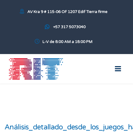
AV Kra 9 # 115-06 OF 1207 Edif Tierra firme
+57 317 5073040
L-V de 8:00 AM a 18:00 PM
Análisis_detallado_desde_los_juegos_h