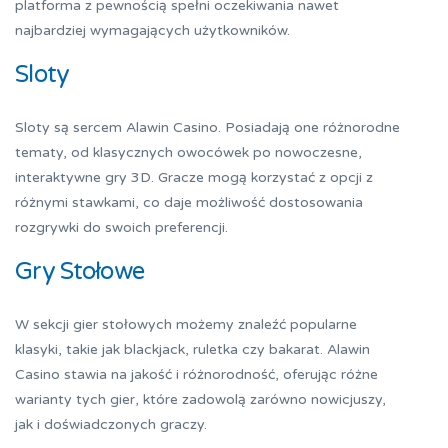
platforma z pewnością spełni oczekiwania nawet
najbardziej wymagających użytkowników.
Sloty
Sloty są sercem Alawin Casino. Posiadają one różnorodne
tematy, od klasycznych owocówek po nowoczesne,
interaktywne gry 3D. Gracze mogą korzystać z opcji z
różnymi stawkami, co daje możliwość dostosowania
rozgrywki do swoich preferencji.
Gry Stołowe
W sekcji gier stołowych możemy znaleźć popularne
klasyki, takie jak blackjack, ruletka czy bakarat. Alawin
Casino stawia na jakość i różnorodność, oferując różne
warianty tych gier, które zadowolą zarówno nowicjuszy,
jak i doświadczonych graczy.