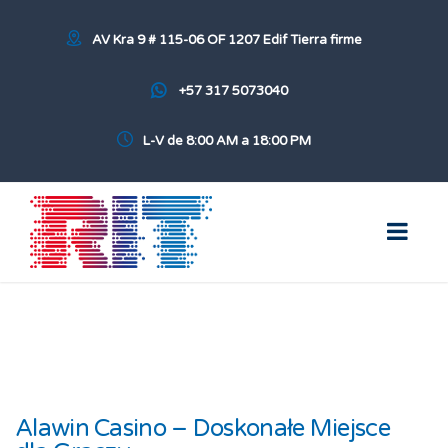
AV Kra 9 # 115-06 OF 1207 Edif Tierra firme
+57 317 5073040
L-V de 8:00 AM a 18:00 PM
Alawin Casino – Doskonałe Miejsce