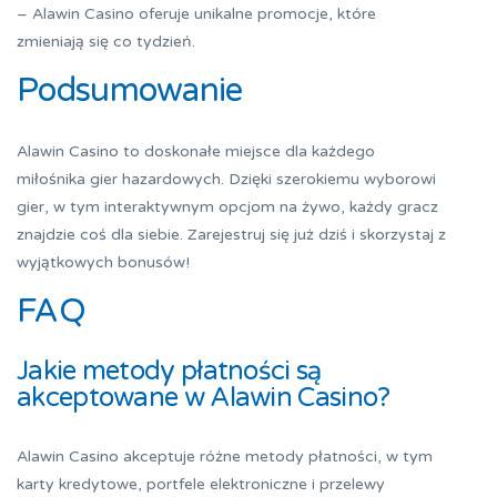
– Alawin Casino oferuje unikalne promocje, które
zmieniają się co tydzień.
Podsumowanie
Alawin Casino to doskonałe miejsce dla każdego
miłośnika gier hazardowych. Dzięki szerokiemu wyborowi
gier, w tym interaktywnym opcjom na żywo, każdy gracz
znajdzie coś dla siebie. Zarejestruj się już dziś i skorzystaj z
wyjątkowych bonusów!
FAQ
Jakie metody płatności są
akceptowane w Alawin Casino?
Alawin Casino akceptuje różne metody płatności, w tym
karty kredytowe, portfele elektroniczne i przelewy