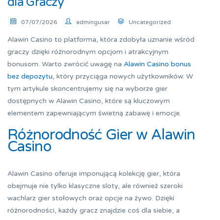
dla Graczy
07/07/2026
admingusar
Uncategorized
Alawin Casino to platforma, która zdobyła uznanie wśród
graczy dzięki różnorodnym opcjom i atrakcyjnym
bonusom. Warto zwrócić uwagę na
Alawin Casino bonus
bez depozytu
, który przyciąga nowych użytkowników. W
tym artykule skoncentrujemy się na wyborze gier
dostępnych w Alawin Casino, które są kluczowym
elementem zapewniającym świetną zabawę i emocje.
Różnorodność Gier w Alawin
Casino
Alawin Casino oferuje imponującą kolekcję gier, która
obejmuje nie tylko klasyczne sloty, ale również szeroki
wachlarz gier stołowych oraz opcje na żywo. Dzięki
różnorodności, każdy gracz znajdzie coś dla siebie, a