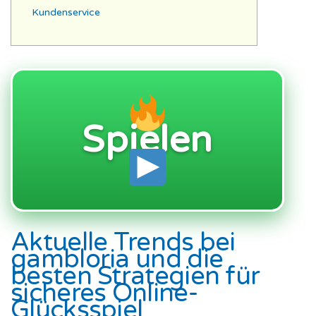
Kundenservice
Spielen
Aktuelle Trends bei
gambloria und die
besten Strategien für
sicheres Online-
Glücksspiel