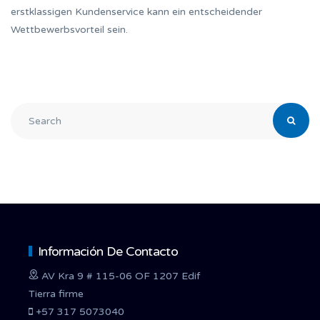
erstklassigen Kundenservice kann ein entscheidender
Wettbewerbsvorteil sein.
Información De Contacto
AV Kra 9 # 115-06 OF 1207 Edif
Tierra firme
+57 317 5073040