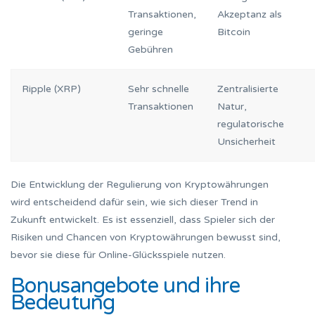
Transaktionen,
Akzeptanz als
geringe
Bitcoin
Gebühren
Ripple (XRP)
Sehr schnelle
Zentralisierte
Transaktionen
Natur,
regulatorische
Unsicherheit
Die Entwicklung der Regulierung von Kryptowährungen
wird entscheidend dafür sein, wie sich dieser Trend in
Zukunft entwickelt. Es ist essenziell, dass Spieler sich der
Risiken und Chancen von Kryptowährungen bewusst sind,
bevor sie diese für Online-Glücksspiele nutzen.
Bonusangebote und ihre
Bedeutung