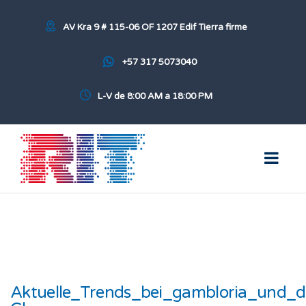
AV Kra 9 # 115-06 OF 1207 Edif Tierra firme
+57 317 5073040
L-V de 8:00 AM a 18:00 PM
Aktuelle_Trends_bei_gambloria_und_di