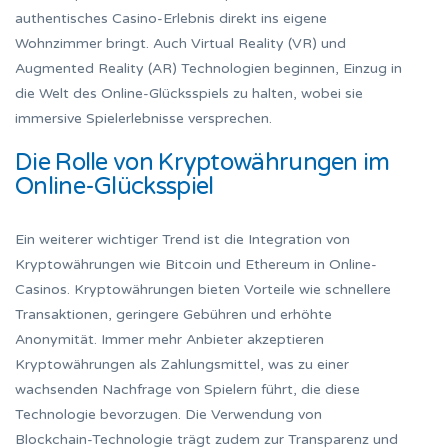
authentisches Casino-Erlebnis direkt ins eigene
Wohnzimmer bringt. Auch Virtual Reality (VR) und
Augmented Reality (AR) Technologien beginnen, Einzug in
die Welt des Online-Glücksspiels zu halten, wobei sie
immersive Spielerlebnisse versprechen.
Die Rolle von Kryptowährungen im
Online-Glücksspiel
Ein weiterer wichtiger Trend ist die Integration von
Kryptowährungen wie Bitcoin und Ethereum in Online-
Casinos. Kryptowährungen bieten Vorteile wie schnellere
Transaktionen, geringere Gebühren und erhöhte
Anonymität. Immer mehr Anbieter akzeptieren
Kryptowährungen als Zahlungsmittel, was zu einer
wachsenden Nachfrage von Spielern führt, die diese
Technologie bevorzugen. Die Verwendung von
Blockchain-Technologie trägt zudem zur Transparenz und