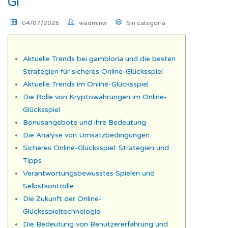
Gl
04/07/2026
wadminw
Sin categoría
Aktuelle Trends bei gambloria und die besten
Strategien für sicheres Online-Glücksspiel
Aktuelle Trends im Online-Glücksspiel
Die Rolle von Kryptowährungen im Online-
Glücksspiel
Bonusangebote und ihre Bedeutung
Die Analyse von Umsatzbedingungen
Sicheres Online-Glücksspiel: Strategien und
Tipps
Verantwortungsbewusstes Spielen und
Selbstkontrolle
Die Zukunft der Online-
Glücksspieltechnologie
Die Bedeutung von Benutzererfahrung und