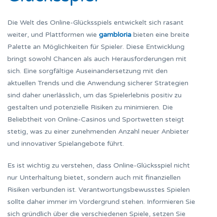
Die Welt des Online-Glücksspiels entwickelt sich rasant
weiter, und Plattformen wie
gambloria
bieten eine breite
Palette an Möglichkeiten für Spieler. Diese Entwicklung
bringt sowohl Chancen als auch Herausforderungen mit
sich. Eine sorgfältige Auseinandersetzung mit den
aktuellen Trends und die Anwendung sicherer Strategien
sind daher unerlässlich, um das Spielerlebnis positiv zu
gestalten und potenzielle Risiken zu minimieren. Die
Beliebtheit von Online-Casinos und Sportwetten steigt
stetig, was zu einer zunehmenden Anzahl neuer Anbieter
und innovativer Spielangebote führt.
Es ist wichtig zu verstehen, dass Online-Glücksspiel nicht
nur Unterhaltung bietet, sondern auch mit finanziellen
Risiken verbunden ist. Verantwortungsbewusstes Spielen
sollte daher immer im Vordergrund stehen. Informieren Sie
sich gründlich über die verschiedenen Spiele, setzen Sie