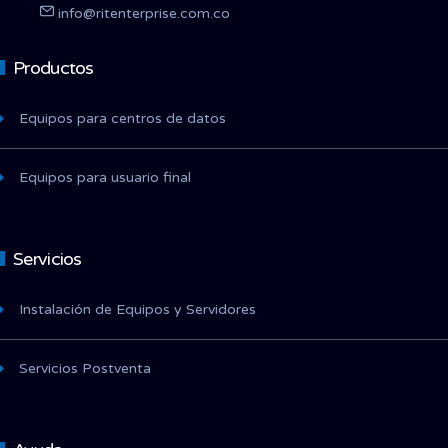
info@ritenterprise.com.co
Productos
Equipos para centros de datos
Equipos para usuario final
Servicios
Instalación de Equipos y Servidores
Servicios Postventa