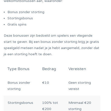
welkomstbonussen aan, waaronder:
Bonus zonder storting
Stortingsbonus
Gratis spins
Deze bonussen zijn bedoeld om spelers een vliegende
start te geven. Bij een bonus zonder storting krijg je gratis
speelgeld meteen nadat je je hebt aangemeld, zonder dat
je een storting hoeft te doen.
Type Bonus
Bedrag
Vereisten
Bonus zonder
€10
Geen storting
storting
vereist
Stortingsbonus
100% tot
Minimaal €20
€200
storting