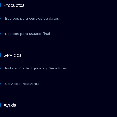
Productos
Equipos para centros de datos
Equipos para usuario final
Servicios
Instalación de Equipos y Servidores
Servicios Postventa
Ayuda