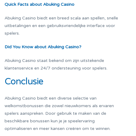
Quick Facts about Abuking Casino
Abuking Casino biedt een breed scala aan spellen, snelle
uitbetalingen en een gebruiksvriendelijke interface voor
spelers.
Did You Know about Abuking Casino?
Abuking Casino staat bekend om zijn uitstekende
klantenservice en 24/7 ondersteuning voor spelers.
Conclusie
Abuking Casino biedt een diverse selectie van
welkomstbonussen die zowel nieuwkomers als ervaren
spelers aanspreken. Door gebruik te maken van de
beschikbare bonussen kun je je speelervaring
optimaliseren en meer kansen creëren om te winnen.